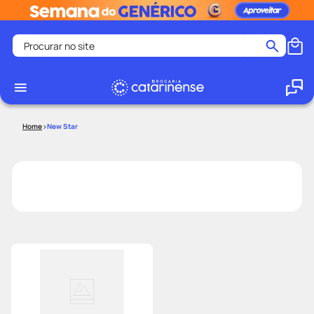
Procurar no site
Termos mais buscados
coristina
1
º
medley
2
º
New Star
shampoo
3
º
tadalafila
4
º
ozivy
5
º
lenço umedecido
6
º
protetor solar
7
º
desodorante
8
º
fralda pampers
9
º
teste gravidez
10
º