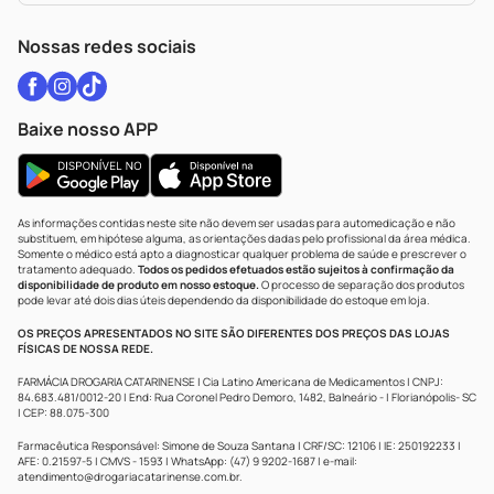
WhatsApp (47) 9202-1687
Atendimento@drogariacatarinense.com.br
Nossas redes sociais
Baixe nosso APP
As informações contidas neste site não devem ser usadas para automedicação e não
substituem, em hipótese alguma, as orientações dadas pelo profissional da área médica.
Somente o médico está apto a diagnosticar qualquer problema de saúde e prescrever o
tratamento adequado.
Todos os pedidos efetuados estão sujeitos à confirmação da
disponibilidade de produto em nosso estoque.
O processo de separação dos produtos
pode levar até dois dias úteis dependendo da disponibilidade do estoque em loja.
OS PREÇOS APRESENTADOS NO SITE SÃO DIFERENTES DOS PREÇOS DAS LOJAS
FÍSICAS DE NOSSA REDE.
FARMÁCIA DROGARIA CATARINENSE | Cia Latino Americana de Medicamentos | CNPJ:
84.683.481/0012-20 | End: Rua Coronel Pedro Demoro, 1482, Balneário - | Florianópolis- SC
| CEP: 88.075-300
Farmacêutica Responsável: Simone de Souza Santana | CRF/SC: 12106 | IE: 250192233 |
AFE: 0.21597-5 | CMVS - 1593 | WhatsApp: (47) 9 9202-1687 | e-mail:
atendimento@drogariacatarinense.com.br
.