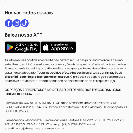
WhatsApp (47) 9202-1687
Atendimento@drogariacatarinense.com.br
Nossas redes sociais
Baixe nosso APP
As informações contidas neste site não devem ser usadas para automedicação e não
substituem, em hipótese alguma, as orientações dadas pelo profissional da área médica.
Somente o médico está apto a diagnosticar qualquer problema de saúde e prescrever o
tratamento adequado.
Todos os pedidos efetuados estão sujeitos à confirmação da
disponibilidade de produto em nosso estoque.
O processo de separação dos produtos
pode levar até dois dias úteis dependendo da disponibilidade do estoque em loja.
OS PREÇOS APRESENTADOS NO SITE SÃO DIFERENTES DOS PREÇOS DAS LOJAS
FÍSICAS DE NOSSA REDE.
FARMÁCIA DROGARIA CATARINENSE | Cia Latino Americana de Medicamentos | CNPJ:
84.683.481/0012-20 | End: Rua Coronel Pedro Demoro, 1482, Balneário - | Florianópolis- SC
| CEP: 88.075-300
Farmacêutica Responsável: Simone de Souza Santana | CRF/SC: 12106 | IE: 250192233 |
AFE: 0.21597-5 | CMVS - 1593 | WhatsApp: (47) 9 9202-1687 | e-mail:
atendimento@drogariacatarinense.com.br
.