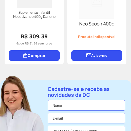
Suplemento Infantil
Neoadvance 400g Danone
Neo Spoon 400g
R$ 309,39
Produto indisponível
6
x de
R$
51
,
56
sem juros
Comprar
Avise-me
Cadastre-se e receba as
novidades da DC