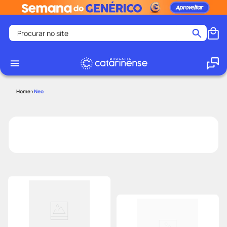
Procurar no site
Termos mais buscados
coristina
1
º
medley
2
º
Neo
protetor solar facial
3
º
shampoo
4
º
tadalafila
5
º
lenço umedecido
6
º
ozivy
7
º
protetor solar
8
º
fralda pampers
9
º
teste gravidez
10
º