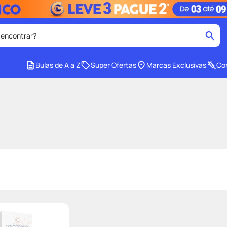
 encontrar?
cados
Bulas de A a Z
Super Ofertas
Marcas Exclusivas
Con
medley
2
º
tadalafila
4
º
lenço umedecido
6
º
ar
desodorante
8
º
ers
teste gravidez
10
º