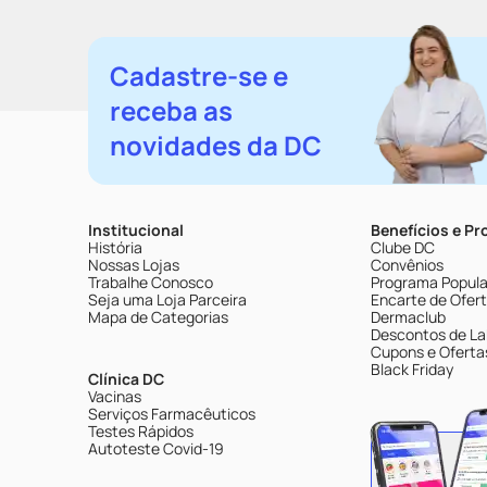
Abiraterona
Cadastre-se e
receba as
novidades da DC
Institucional
Benefícios e P
História
Clube DC
Nossas Lojas
Convênios
Trabalhe Conosco
Programa Popular
Seja uma Loja Parceira
Encarte de Ofer
Mapa de Categorias
Dermaclub
Descontos de La
Cupons e Oferta
Black Friday
Clínica DC
Vacinas
Serviços Farmacêuticos
Testes Rápidos
Autoteste Covid-19