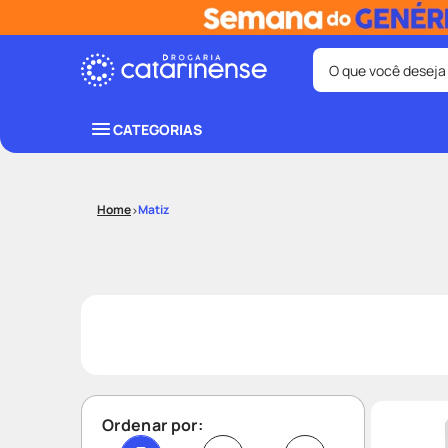
O que você deseja
Termos mais bus
CATEGORIAS
coristina
1
º
shampoo
3
º
Matiz
ozivy
5
º
protetor sol
7
º
fralda pamp
9
º
Ordenar por: