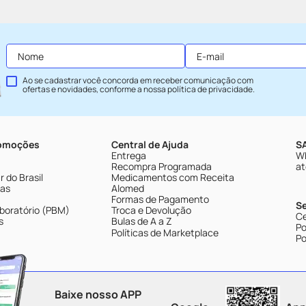
Ao se cadastrar você concorda em receber comunicação com
ofertas e novidades, conforme a nossa
política de privacidade
.
romoções
Central de Ajuda
SA
Entrega
Wh
Recompra Programada
at
 do Brasil
Medicamentos com Receita
tas
Alomed
Formas de Pagamento
S
boratório (PBM)
Troca e Devolução
Ce
s
Bulas de A a Z
Po
Políticas de Marketplace
Po
Baixe nosso APP