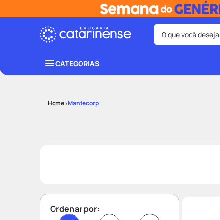
O que você deseja
Termos mais bus
CATEGORIAS
coristina
1
º
shampoo
3
º
Mantecorp
ozivy
5
º
protetor sol
7
º
fralda pamp
9
º
Ordenar por: