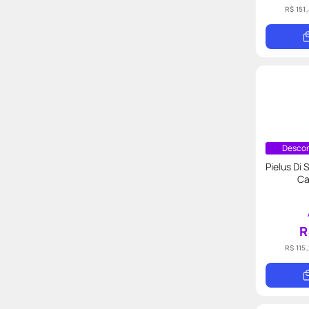
R$ 151
Descon
Pielus Di
Ca
R
R$ 115