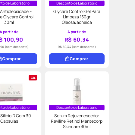
to de Laboratório
Desconto de Laboratório
Antioleosidade E
Glycare Control Gel Para
e Glycare Control
Limpeza 150gr
30ml
Oleosa/acneica
A partir de
A partir de
$ 100,90
R$ 60,34
,90
(sem desconto)
R$ 60,34
(sem desconto)
Comprar
Comprar
3%
to de Laboratório
Desconto de Laboratório
Silicio D Com 30
Serum Rejuvenescedor
Capsulas
Reviline Retinol Mantecorp
Skincare 30ml