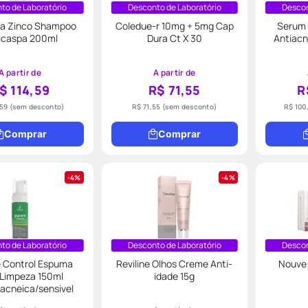
to de Laboratório
Desconto de Laboratório
Descon
a Zinco Shampoo
Coledue-r 10mg + 5mg Cap
Serum 
icaspa 200ml
Dura Ct X 30
Antiacn
A partir de
A partir de
$ 114,59
R$ 71,55
R
,59
(sem desconto)
R$ 71,55
(sem desconto)
R$ 100
Comprar
Comprar
4%
4%
to de Laboratório
Desconto de Laboratório
Descon
e Control Espuma
Reviline Olhos Creme Anti-
Nouve 
 Limpeza 150ml
idade 15g
acneica/sensivel