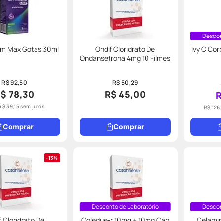
Descon
m Max Gotas 30ml
Ondif Cloridrato De
Ivy C Cor
Ondansetrona 4mg 10 Filmes
R$ 92,50
R$ 50,29
$ 78,30
R$ 45,00
R
R$
39
,
15
sem juros
R$ 126
Comprar
Comprar
13%
Desconto de Laboratório
Descon
f Cloridrato De
Coledue-r 10mg + 10mg Cap
Celami