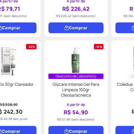
A partir de
A partir de
R$ 79,71
R$ 226,42
R
71
(sem desconto)
R$ 226,42
(sem desconto)
R$ 165
Comprar
Comprar
22%
16%
Desconto de Laboratório
is 30gr Clareador
Glycare Intense Gel Para
Coledue 
Limpeza 150gr
C
Oleosa/acneica
R$ 308,90
A partir de
$ 242,30
R$ 54,90
R$
40
,
38
sem juros
R$ 57,98
(sem desconto)
Comprar
Comprar