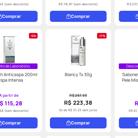
,43
(sem desconto)
R$ 116,87
(sem desconto)
R$ 237
Comprar
Comprar
5%
17%
to de Laboratório
Descon
 Sh Anticaspa 200ml
Blancy Tx 30g
Sabonet
spa Intensa
Pele Mi
A partir de
R$ 267,59
R$ 223,38
$ 115,28
R
6
x de
R$
37
,
23
sem juros
,28
(sem desconto)
R$ 61,
Comprar
Comprar