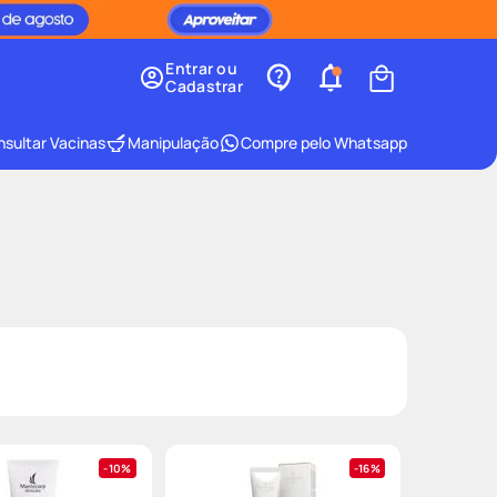
Entrar ou
Cadastrar
sultar Vacinas
Manipulação
Compre pelo Whatsapp
10%
16%