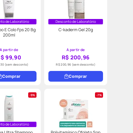
to de Laboratório
Desconto de Laboratório
po E Colo Fps 20 Bg
C-kaderm Gel 20g
200ml
A partir de
A partir de
$ 99,90
R$ 200,96
,30
(sem desconto)
R$ 200,96
(sem desconto)
Comprar
Comprar
9%
7%
to de Laboratório
na Ultra Shampoo
Polivitamínico Ofolato Sop