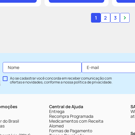
1
2
3
Ao se cadastrar você concorda em receber comunicação com
ofertas e novidades, conforme a nossa
política de privacidade
.
romoções
Central de Ajuda
SA
Entrega
Wh
Recompra Programada
at
 do Brasil
Medicamentos com Receita
tas
Alomed
Formas de Pagamento
S