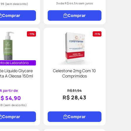
3
x de
R$
44
,
54
sem juros
,99
(sem desconto)
Comprar
Comprar
11%
11%
to de Laboratório
e Líquido Glycare
Celestone 2mg Com 10
sta A Oleosa 150ml
Comprimidos
A partir de
R$ 31,94
R$ 28,43
$ 54,90
18
(sem desconto)
Comprar
Comprar