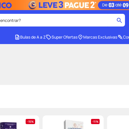
 encontrar?
cados
Bulas de A a Z
Super Ofertas
Marcas Exclusivas
Con
medley
2
º
tadalafila
4
º
lenço umedecido
6
º
ar
desodorante
8
º
ers
teste gravidez
10
º
15%
11%