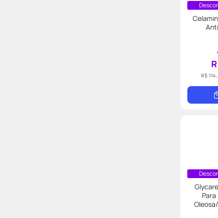
Descon
Celamin
Ant
R
R$ 114
Descon
Glycar
Para
Oleosa/