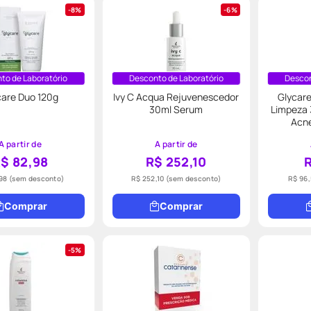
8%
6%
to de Laboratório
Desconto de Laboratório
Descon
care Duo 120g
Ivy C Acqua Rejuvenescedor
Glycare
30ml Serum
Limpeza 
Acne
A partir de
A partir de
$ 82,98
R$ 252,10
98
(sem desconto)
R$ 252,10
(sem desconto)
R$ 96
Comprar
Comprar
5%