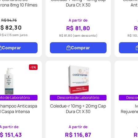
rona 8mg 10 Filmes
Dura Ct X 30
Ant
R$ 94,76
A partir de
$ 82,30
R$ 81,80
R
R$
41
,
15
sem juros
R$ 81,80
(sem desconto)
R$ 110
Comprar
Comprar
5%
to de Laboratório
Desconto de Laboratório
Descon
 Shampoo Anticaspa
Coledue-r 10mg + 20mg Cap
I
 Caspa Intensa
Dura Ct X 30
Rejuvene
A partir de
A partir de
$ 151,43
R$ 116,87
R