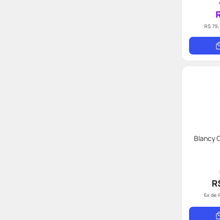
R$ 79,
Blancy C
R
6
x de