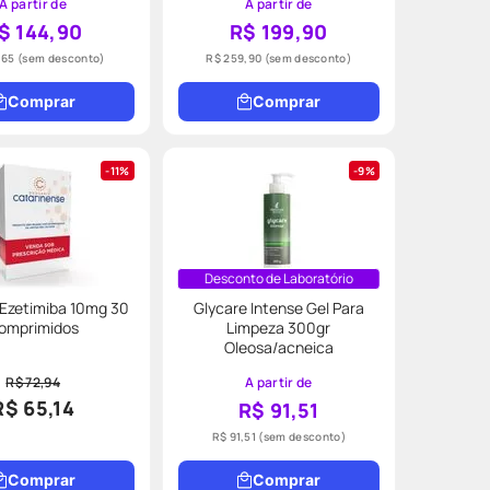
A partir de
A partir de
$ 144,90
R$ 199,90
,65
(sem desconto)
R$ 259,90
(sem desconto)
Comprar
Comprar
11%
9%
Desconto de Laboratório
Ezetimiba 10mg 30
Glycare Intense Gel Para
omprimidos
Limpeza 300gr
Oleosa/acneica
R$ 72,94
A partir de
R$ 65,14
R$ 91,51
R$ 91,51
(sem desconto)
Comprar
Comprar