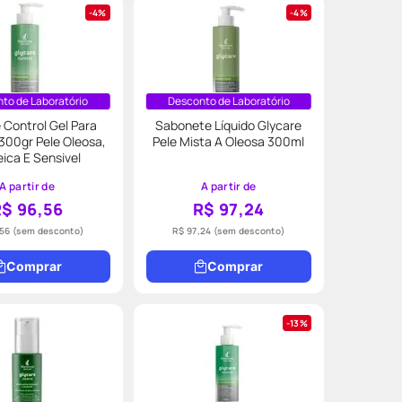
4%
4%
to de Laboratório
Desconto de Laboratório
 Control Gel Para
Sabonete Líquido Glycare
300gr Pele Oleosa,
Pele Mista A Oleosa 300ml
ica E Sensivel
A partir de
A partir de
R$ 96,56
R$ 97,24
,56
(sem desconto)
R$ 97,24
(sem desconto)
Comprar
Comprar
13%