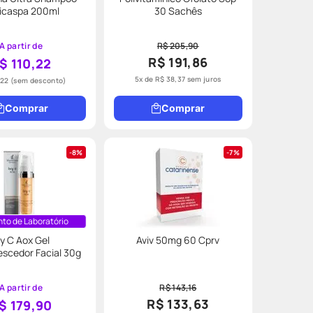
icaspa 200ml
30 Sachês
A partir de
R$ 205,90
R$ 191,86
$ 110,22
5
x de
R$
38
,
37
sem juros
,22
(sem desconto)
Comprar
Comprar
8%
7%
to de Laboratório
vy C Aox Gel
Aviv 50mg 60 Cprv
scedor Facial 30g
A partir de
R$ 143,16
R$ 133,63
$ 179,90