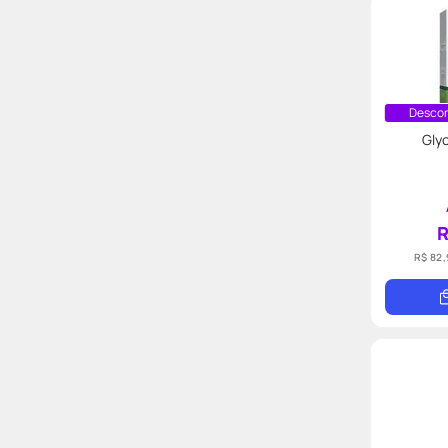
Descon
Gly
R
R$ 82,