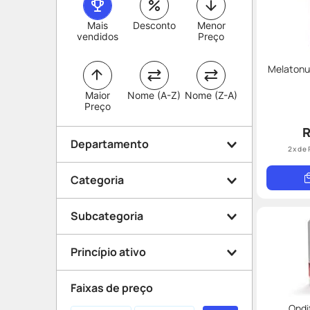
Mais
Desconto
Menor
vendidos
Preço
Melatonu
Maior
Nome (A-Z)
Nome (Z-A)
Preço
R
Departamento
2
x de
Categoria
Dermocosméticos
Subcategoria
Medicamentos
Rosto
Saúde e Bem Estar
Princípio ativo
Corpo
Beleza e Proteção
Limpeza
Coração e Circulação
Faixas de preço
Higiene
Anti Idade
Cabelo
Ondi