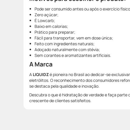
Pode ser consumido antes ou após o exercício físic
Zero açúcar;
É Lowcarb;
Baixo em calorias;
Prático para preparar;
Fácil para transportar, vem em dose única;
Feito com ingredientes naturais;
Adoçado naturalmente com stévia;
Sem corantes e aromatizantes artificiais.
A Marca
A
LIQUIDZ
é pioneira no Brasil ao dedicar-se exclusi
eletrólitos. O reconhecimento dos consumidores refor
se destaca pela qualidade e inovação.
Descubra o que é hidratação de verdade e faça part
crescente de clientes satisfeitos.