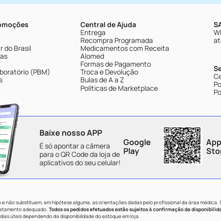
romoções
Central de Ajuda
SA
Entrega
Wh
Recompra Programada
at
 do Brasil
Medicamentos com Receita
tas
Alomed
Formas de Pagamento
S
boratório (PBM)
Troca e Devolução
Ce
s
Bulas de A a Z
Po
Políticas de Marketplace
Po
Baixe nosso APP
Google
App
É só apontar a câmera
Play
Sto
para o QR Code da loja de
aplicativos do seu celular!
e não substituem, em hipótese alguma, as orientações dadas pelo profissional da área médica.
tratamento adequado.
Todos os pedidos efetuados estão sujeitos à confirmação da disponibilid
dias úteis dependendo da disponibilidade do estoque em loja.