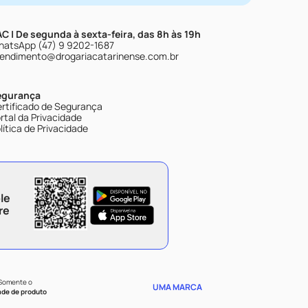
C | De segunda à sexta-feira, das 8h às 19h
atsApp (47) 9 9202-1687
endimento@drogariacatarinense.com.br
egurança
rtificado de Segurança
rtal da Privacidade
lítica de Privacidade
le
re
 Somente o
UMA MARCA
ade de produto