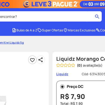
 encontrar?
cados
Bulas de A a Z
Super Ofertas
Marcas Exclusivas
Con
medley
2
º
m Kiwi Liquidz 5g
protetor solar facial
4
º
tadalafila
6
º
Liquidz Morango C
ozivy
8
º
(
0
)
cido
protetor solar
10
º
Cód
:
6314300
Liquidz
Preço DC
R$
7
,
90
Total:
R$
7
,
90