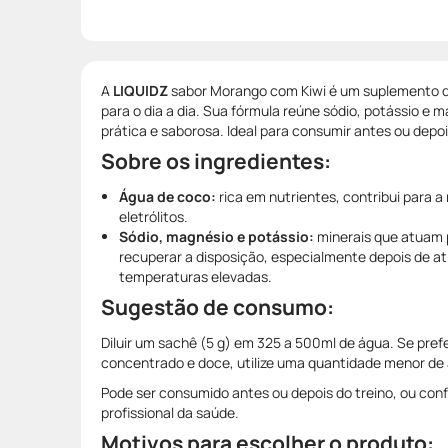
A
LIQUIDZ
sabor Morango com Kiwi é um suplemento de
para o dia a dia. Sua fórmula reúne sódio, potássio 
prática e saborosa. Ideal para consumir antes ou depoi
Sobre os ingredientes:
Água de coco:
rica em nutrientes, contribui para a
eletrólitos.
Sódio, magnésio e potássio:
minerais que atuam 
recuperar a disposição, especialmente depois de ati
temperaturas elevadas.
Sugestão de consumo:
Diluir um sachê (5 g) em 325 a 500ml de água. Se pref
concentrado e doce, utilize uma quantidade menor de
Pode ser consumido antes ou depois do treino, ou con
profissional da saúde.
Motivos para escolher o produto: