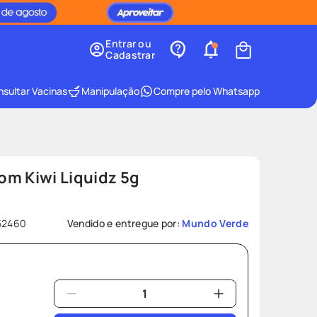
Entrar ou
Cadastrar
sultar Vacinas
Manipulação
Compre pelo Whatsapp
om Kiwi Liquidz 5g
52460
Vendido e entregue por:
Mundo Verde