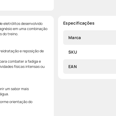
Especificações
 eletrólitos desenvolvido
e magnésio em uma combinação
s do treino.
Marca
 reidratação e reposição de
SKU
para combater a fadiga e
EAN
vidades físicas intensas ou
erir um sabor mais
 água.
forme orientação do