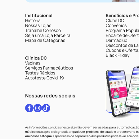
Institucional
Benefícios e P
História
Clube DC
Nossas Lojas
Convênios
Trabalhe Conosco
Programa Popular
Seja uma Loja Parceira
Encarte de Ofer
Mapa de Categorias
Dermaclub
Descontos de La
Cupons e Oferta
Black Friday
Clínica DC
Vacinas
Serviços Farmacêuticos
Testes Rápidos
Autoteste Covid-19
Nossas redes sociais
As informações contidas neste site não devem ser usadas para automedicação 
médico está apto a diagnosticar qualquer problema de saúde e prescrever o 
em nosso estoque.
O processo de separação dos produtos pode levar até dois 