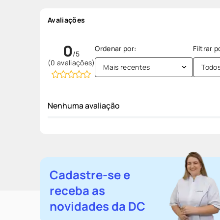
Avaliações
0
(0 avaliações)
Mais recentes
Todo
Nenhuma avaliação
Cadastre-se e
receba as
novidades da DC