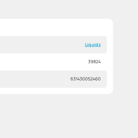
Liquidz
39824
631430052460