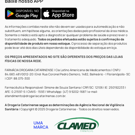
Baixe nosso APP
As informações contidas neste site não devem ser usadas para automedicação e não
substituem, em hipótese alguma, as orientações dadas pelo profissional da área médica.
Somente o médico está apto a diagnosticar qualquer problema de saúde e prescrever o
tratamento adequado.
Todos os pedidos efetuados estão sujeitos à confirmação da
disponibilidade de produto em nosso estoque.
O processo de separação dos produtos
pode levar até dois dias úteis dependendo da disponibilidade do estoque em loja.
OS PREÇOS APRESENTADOS NO SITE SÃO DIFERENTES DOS PREÇOS DAS LOJAS
FÍSICAS DE NOSSA REDE.
FARMÁCIA DROGARIA CATARINENSE | Cia Latino Americana de Medicamentos | CNPJ:
84.683.481/0012-20 | End: Rua Coronel Pedro Demoro, 1482, Balneário - | Florianópolis- SC
| CEP: 88.075-300
Farmacêutica Responsável: Simone de Souza Santana | CRF/SC: 12106 | IE: 250192233 |
AFE: 0.21597-5 | CMVS - 1593 | WhatsApp: (47) 9 9202-1687 | e-mail:
atendimento@drogariacatarinense.com.br
.
A Drogaria Catarinense segue as determinações da Agência Nacional de Vigilância
Sanitária
| Copyright © 2025 Drogaria Catarinense - Todos os direitos reservados.
UMA
MARCA