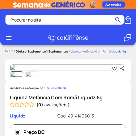
Procurar no site
Termos mais buscados
coristina
1
º
medley
2
º
Dieta e Suplemento
Suplementos
Liquidz Melância Com Romã Liquidz 5g
shampoo
3
º
tadalafila
4
º
ozivy
5
º
Vendido e entregue por:
Mundo Verde
lenço umedecido
6
º
Liquidz Melância Com Romã Liquidz 5g
protetor solar
7
º
(
0
)
desodorante
8
º
Cód
:
40141466013
Liquidz
fralda pampers
9
º
teste gravidez
10
º
Preço DC