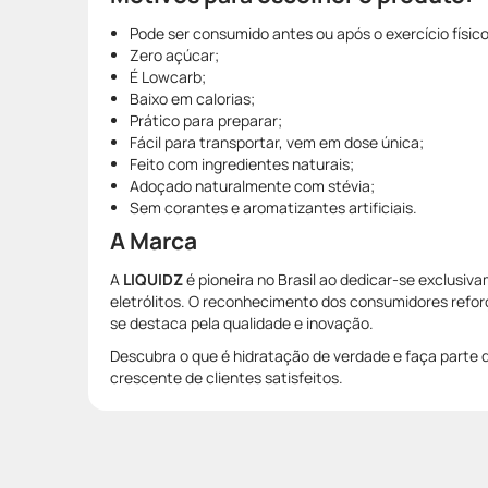
Pode ser consumido antes ou após o exercício físic
Zero açúcar;
É Lowcarb;
Baixo em calorias;
Prático para preparar;
Fácil para transportar, vem em dose única;
Feito com ingredientes naturais;
Adoçado naturalmente com stévia;
Sem corantes e aromatizantes artificiais.
A Marca
A
LIQUIDZ
é pioneira no Brasil ao dedicar-se exclusi
eletrólitos. O reconhecimento dos consumidores refor
se destaca pela qualidade e inovação.
Descubra o que é hidratação de verdade e faça part
crescente de clientes satisfeitos.