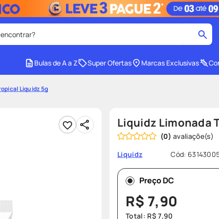
 encontrar?
cados
Bulas de A a Z
Super Ofertas
Marcas Exclusivas
Con
medley
2
º
opical Liquidz 5g
r facial
shampoo
4
º
lenço umedecido
6
º
Liquidz Limonada T
protetor solar
8
º
(
0
)
ez
fralda pampers
10
º
Cód
:
6314300
Liquidz
Preço DC
R$
7
,
90
Total:
R$
7
,
90