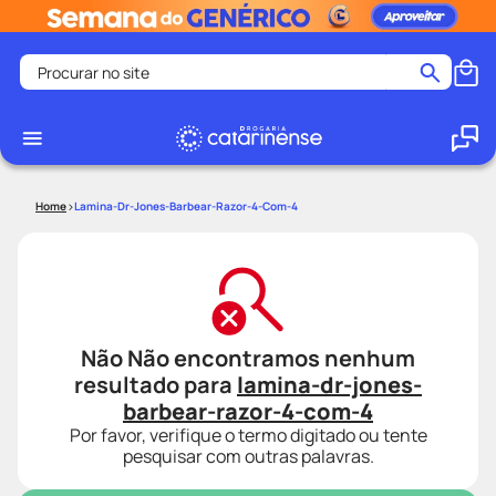
Procurar no site
Termos mais buscados
coristina
1
º
medley
2
º
Lamina-Dr-Jones-Barbear-Razor-4-Com-4
protetor solar facial
3
º
shampoo
4
º
tadalafila
5
º
lenço umedecido
6
º
Não Não encontramos nenhum
ozivy
7
º
resultado para
lamina-dr-jones-
protetor solar
8
º
barbear-razor-4-com-4
Por favor, verifique o termo digitado ou tente
fralda pampers
9
º
pesquisar com outras palavras.
teste gravidez
10
º