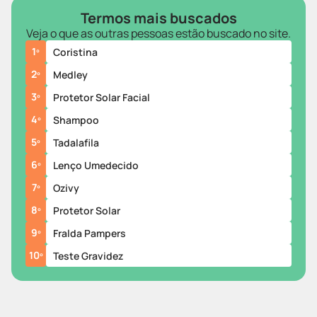
Termos mais buscados
Veja o que as outras pessoas estão buscado no site.
1
º
Coristina
2
º
Medley
3
º
Protetor Solar Facial
4
º
Shampoo
5
º
Tadalafila
6
º
Lenço Umedecido
7
º
Ozivy
8
º
Protetor Solar
9
º
Fralda Pampers
10
º
Teste Gravidez