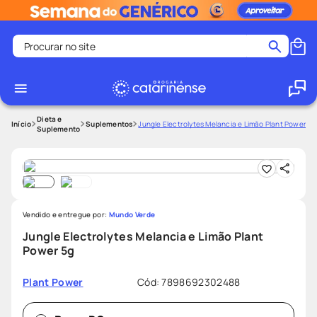
Procurar no site
Termos mais buscados
coristina
1
º
medley
2
º
Dieta e
Suplementos
Jungle Electrolytes Melancia e Limão Plant Power 5g
Suplemento
shampoo
3
º
tadalafila
4
º
ozivy
5
º
lenço umedecido
6
º
Vendido e entregue por:
Mundo Verde
protetor solar
7
º
Jungle Electrolytes Melancia e Limão Plant
Power 5g
desodorante
8
º
fralda pampers
9
º
Cód
:
7898692302488
Plant Power
teste gravidez
10
º