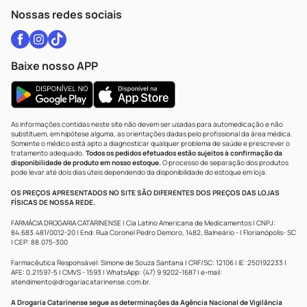
Atendimento@drogariacatarinense.com.br
Nossas redes sociais
Baixe nosso APP
As informações contidas neste site não devem ser usadas para automedicação e não
substituem, em hipótese alguma, as orientações dadas pelo profissional da área médica.
Somente o médico está apto a diagnosticar qualquer problema de saúde e prescrever o
tratamento adequado.
Todos os pedidos efetuados estão sujeitos à confirmação da
disponibilidade de produto em nosso estoque.
O processo de separação dos produtos
pode levar até dois dias úteis dependendo da disponibilidade do estoque em loja.
OS PREÇOS APRESENTADOS NO SITE SÃO DIFERENTES DOS PREÇOS DAS LOJAS
FÍSICAS DE NOSSA REDE.
FARMÁCIA DROGARIA CATARINENSE | Cia Latino Americana de Medicamentos | CNPJ:
84.683.481/0012-20 | End: Rua Coronel Pedro Demoro, 1482, Balneário - | Florianópolis- SC
| CEP: 88.075-300
Farmacêutica Responsável: Simone de Souza Santana | CRF/SC: 12106 | IE: 250192233 |
AFE: 0.21597-5 | CMVS - 1593 | WhatsApp: (47) 9 9202-1687 | e-mail:
atendimento@drogariacatarinense.com.br
.
A Drogaria Catarinense segue as determinações da Agência Nacional de Vigilância