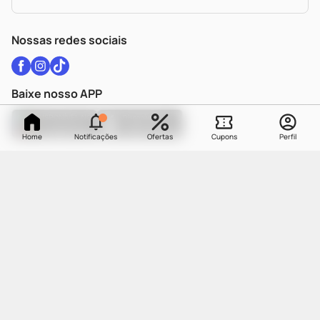
Política De Privacidade
WhatsApp (47) 9202-1687
Atendimento@drogariacatarinense.com.br
Nossas redes sociais
Baixe nosso APP
Home
Notificações
Ofertas
Cupons
Perfil
As informações contidas neste site não devem ser usadas para automedicação e não
substituem, em hipótese alguma, as orientações dadas pelo profissional da área médica.
Somente o médico está apto a diagnosticar qualquer problema de saúde e prescrever o
tratamento adequado.
Todos os pedidos efetuados estão sujeitos à confirmação da
disponibilidade de produto em nosso estoque.
O processo de separação dos produtos
pode levar até dois dias úteis dependendo da disponibilidade do estoque em loja.
OS PREÇOS APRESENTADOS NO SITE SÃO DIFERENTES DOS PREÇOS DAS LOJAS
FÍSICAS DE NOSSA REDE.
FARMÁCIA DROGARIA CATARINENSE | Cia Latino Americana de Medicamentos | CNPJ:
84.683.481/0012-20 | End: Rua Coronel Pedro Demoro, 1482, Balneário - | Florianópolis- SC
| CEP: 88.075-300
Farmacêutica Responsável: Simone de Souza Santana | CRF/SC: 12106 | IE: 250192233 |
AFE: 0.21597-5 | CMVS - 1593 | WhatsApp: (47) 9 9202-1687 | e-mail:
atendimento@drogariacatarinense.com.br
.