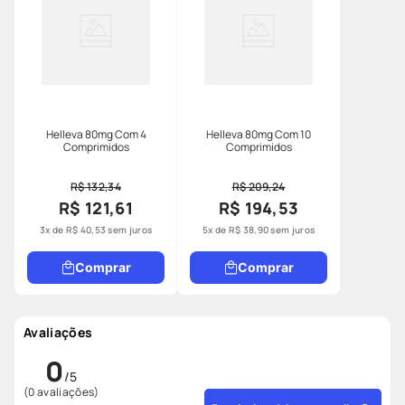
Helleva 80mg Com 4
Helleva 80mg Com 10
Comprimidos
Comprimidos
R$ 132,34
R$ 209,24
R$ 121,61
R$ 194,53
3
x de
R$
40
,
53
sem juros
5
x de
R$
38
,
90
sem juros
Comprar
Comprar
Avaliações
0
(0 avaliações)