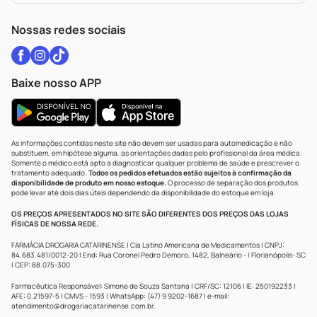
WhatsApp (47) 9202-1687
Atendimento@drogariacatarinense.com.br
Nossas redes sociais
Baixe nosso APP
As informações contidas neste site não devem ser usadas para automedicação e não
substituem, em hipótese alguma, as orientações dadas pelo profissional da área médica.
Somente o médico está apto a diagnosticar qualquer problema de saúde e prescrever o
tratamento adequado.
Todos os pedidos efetuados estão sujeitos à confirmação da
disponibilidade de produto em nosso estoque.
O processo de separação dos produtos
pode levar até dois dias úteis dependendo da disponibilidade do estoque em loja.
OS PREÇOS APRESENTADOS NO SITE SÃO DIFERENTES DOS PREÇOS DAS LOJAS
FÍSICAS DE NOSSA REDE.
FARMÁCIA DROGARIA CATARINENSE | Cia Latino Americana de Medicamentos | CNPJ:
84.683.481/0012-20 | End: Rua Coronel Pedro Demoro, 1482, Balneário - | Florianópolis- SC
| CEP: 88.075-300
Farmacêutica Responsável: Simone de Souza Santana | CRF/SC: 12106 | IE: 250192233 |
AFE: 0.21597-5 | CMVS - 1593 | WhatsApp: (47) 9 9202-1687 | e-mail:
atendimento@drogariacatarinense.com.br
.