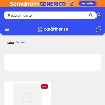
Procurar no site
Termos mais buscados
coristina
1
º
medley
2
º
Guttalax
fralda
3
º
protetor solar facial
4
º
shampoo
5
º
tadalafila
6
º
mounjaro
7
º
ozivy
8
º
8%
lenço umedecido
9
º
protetor solar
10
º