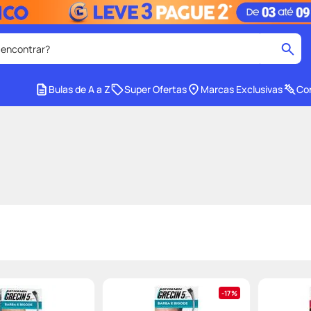
 encontrar?
cados
Bulas de A a Z
Super Ofertas
Marcas Exclusivas
Con
medley
2
º
protetor solar facial
4
º
tadalafila
6
º
ozivy
8
º
cido
protetor solar
10
º
17%