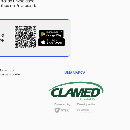
rtal da Privacidade
lítica de Privacidade
le
re
 Somente o
UMA MARCA
ade de produto
Powered by
Developed by