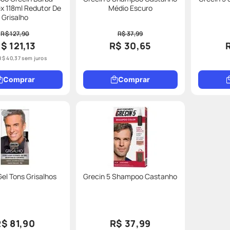
x 118ml Redutor De
Médio Escuro
Grisalho
R$ 127,90
R$ 37,99
$ 121,13
R$ 30,65
R$
40
,
37
sem juros
Comprar
Comprar
Gel Tons Grisalhos
Grecin 5 Shampoo Castanho
R$ 81,90
R$ 37,99