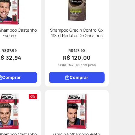
 Shampoo Castanho
Shampoo Grecin Control Gx
Escuro
118ml Redutor De Grisalhos
R$ 37,99
R$ 127,90
R$ 32,94
R$ 120,00
3
x de
R$
40
,
00
sem juros
Comprar
Comprar
3%
 Shampoo Castanho
Grecin 5 Shampoo Preto