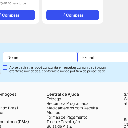
R$
40
,
95
sem juros
Comprar
Comprar
Ao se cadastrar você concorda em receber comunicação com
ofertas e novidades, conforme a nossa
política de privacidade
.
romoções
Central de Ajuda
SA
Entrega
Wh
Recompra Programada
at
 do Brasil
Medicamentos com Receita
tas
Alomed
Formas de Pagamento
S
boratório (PBM)
Troca e Devolução
Ce
s
Bulas de A a Z