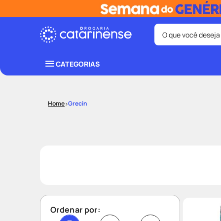
O que você deseja
Termos mais bus
CATEGORIAS
coristina
1
º
fralda
3
º
Grecin
shampoo
5
º
mounjaro
7
º
lenço umede
9
º
Ordenar por: