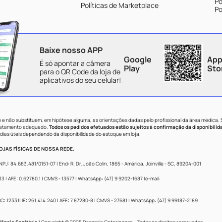
Po
Políticas de Marketplace
Po
Baixe nosso APP
Google
App
É só apontar a câmera
Play
Sto
para o QR Code da loja de
aplicativos do seu celular!
e não substituem, em hipótese alguma, as orientações dadas pelo profissional da área médica.
tratamento adequado.
Todos os pedidos efetuados estão sujeitos à confirmação da disponibilid
dias úteis dependendo da disponibilidade do estoque em loja.
JAS FÍSICAS DE NOSSA REDE.
84.683.481/0151-07 | End: R. Dr. João Colin, 1865 - América, Joinville - SC, 89204-001
 AFE: 0.62780.1 | CMVS - 13577 | WhatsApp: (47) 9 9202-1687 |e-mail:
: 12331| IE: 261.414.240 | AFE: 7.87280-8 | CMVS - 27681 | WhatsApp: (47) 9 99187-2189