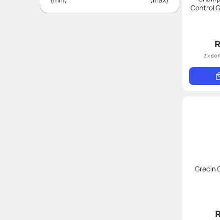
Control G
R
3
x de
Grecin 