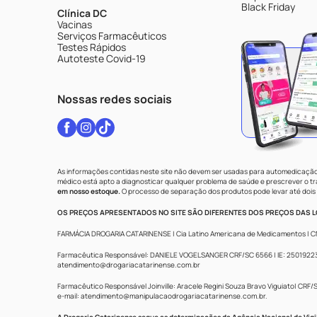
Black Friday
Clínica DC
Vacinas
Serviços Farmacêuticos
Testes Rápidos
Autoteste Covid-19
Nossas redes sociais
As informações contidas neste site não devem ser usadas para automedicação 
médico está apto a diagnosticar qualquer problema de saúde e prescrever o 
em nosso estoque.
O processo de separação dos produtos pode levar até dois 
OS PREÇOS APRESENTADOS NO SITE SÃO DIFERENTES DOS PREÇOS DAS LO
FARMÁCIA DROGARIA CATARINENSE | Cia Latino Americana de Medicamentos | CNPJ: 
Farmacêutica Responsável: DANIELE VOGELSANGER CRF/SC 6566 | IE: 250192233 |
atendimento@drogariacatarinense.com.br
Farmacêutico Responsável Joinville: Aracele Regini Souza Bravo Viguiato| CRF/SC
e-mail:
atendimento@manipulacaodrogariacatarinense.com.br
.