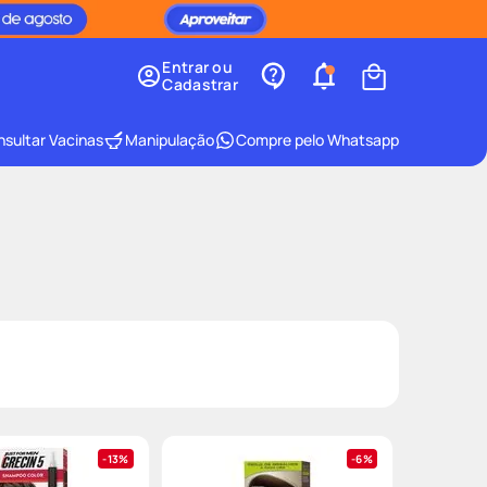
Entrar ou
Cadastrar
sultar Vacinas
Manipulação
Compre pelo Whatsapp
13%
6%