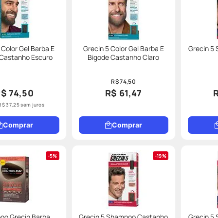
 Color Gel Barba E
Grecin 5 Color Gel Barba E
Grecin 5
 Castanho Escuro
Bigode Castanho Claro
R$ 74,50
$ 74,50
R$ 61,47
R$
37
,
25
sem juros
Comprar
Comprar
5%
19%
o Grecin Barba
Grecin 5 Shampoo Castanho
Grecin 5