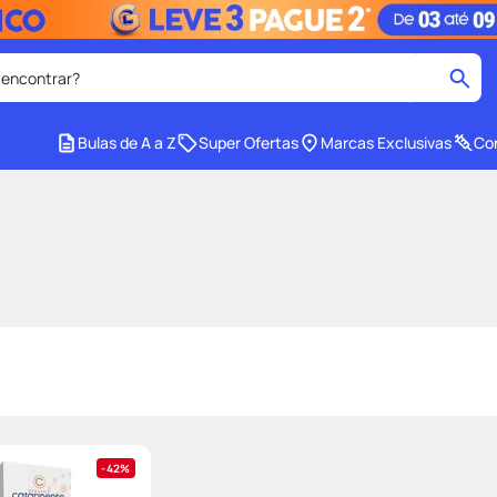
 encontrar?
cados
Bulas de A a Z
Super Ofertas
Marcas Exclusivas
Con
medley
2
º
r facial
shampoo
4
º
lenço umedecido
6
º
protetor solar
8
º
ers
teste gravidez
10
º
42%