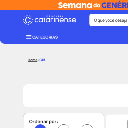
O que você deseja
Termos mais bus
CATEGORIAS
coristina
1
º
protetor sola
3
º
Glif
tadalafila
5
º
ozivy
7
º
fralda pamp
9
º
Ordenar por: