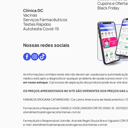
Cupons e Oferta
Black Friday
Clínica DC
Vacinas
Serviços Farmacêuticos
Testes Rápidos
Autoteste Covid-19
Nossas redes sociais
As informações contidas neste site não devem ser usadas para automedicação 
médico está apto a diagnosticar qualquer problema de saúde e prescrever o 
em nosso estoque.
O processo de separação dos produtos pode levar até dois 
OS PREÇOS APRESENTADOS NO SITE SÃO DIFERENTES DOS PREÇOS DAS LO
FARMÁCIA DROGARIA CATARINENSE | Cia Latino Americana de Medicamentos | CNPJ: 
Farmacêutica Responsável: DANIELE VOGELSANGER CRF/SC 6566 | IE: 250192233 |
atendimento@drogariacatarinense.com.br
Farmacêutico Responsável Joinville: Aracele Regini Souza Bravo Viguiato| CRF/SC
e-mail:
atendimento@manipulacaodrogariacatarinense.com.br
.