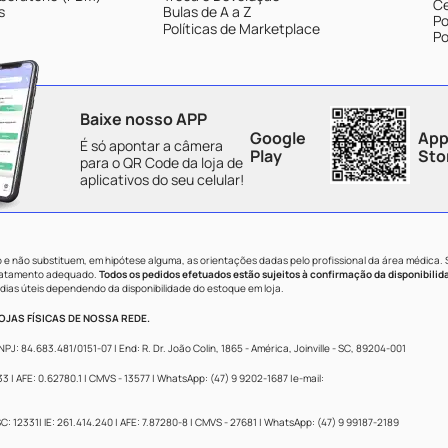
Ce
s
Bulas de A a Z
Po
Políticas de Marketplace
Po
Baixe nosso APP
Google
App
É só apontar a câmera
Play
Sto
para o QR Code da loja de
aplicativos do seu celular!
e não substituem, em hipótese alguma, as orientações dadas pelo profissional da área médica.
tratamento adequado.
Todos os pedidos efetuados estão sujeitos à confirmação da disponibilid
dias úteis dependendo da disponibilidade do estoque em loja.
JAS FÍSICAS DE NOSSA REDE.
84.683.481/0151-07 | End: R. Dr. João Colin, 1865 - América, Joinville - SC, 89204-001
 AFE: 0.62780.1 | CMVS - 13577 | WhatsApp: (47) 9 9202-1687 |e-mail:
: 12331| IE: 261.414.240 | AFE: 7.87280-8 | CMVS - 27681 | WhatsApp: (47) 9 99187-2189