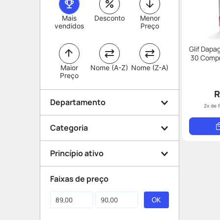
Mais
Desconto
Menor
vendidos
Preço
Glif Dapa
30 Compr
Maior
Nome (A-Z)
Nome (Z-A)
Preço
R
Departamento
2
x de
Categoria
Medicamentos
Princípio ativo
Diabetes
Faixas de preço
Dapagliflozina