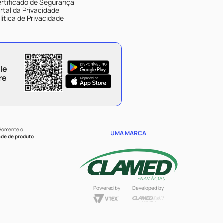
rtificado de Segurança
rtal da Privacidade
lítica de Privacidade
le
re
 Somente o
UMA MARCA
ade de produto
Powered by
Developed by