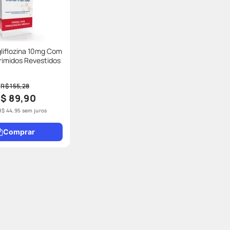
gliflozina 10mg Com
imidos Revestidos
R$ 155,28
$ 89,90
R$
44
,
95
sem juros
Comprar