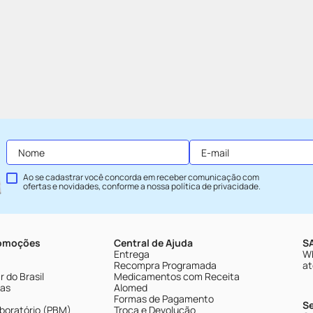
Ao se cadastrar você concorda em receber comunicação com
ofertas e novidades, conforme a nossa
política de privacidade
.
romoções
Central de Ajuda
SA
Entrega
Wh
Recompra Programada
at
 do Brasil
Medicamentos com Receita
tas
Alomed
Formas de Pagamento
S
boratório (PBM)
Troca e Devolução