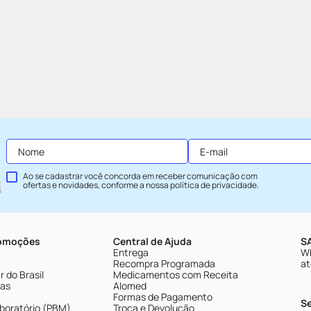
Ao se cadastrar você concorda em receber comunicação com
ofertas e novidades, conforme a nossa
política de privacidade
.
romoções
Central de Ajuda
SA
Entrega
Wh
Recompra Programada
at
 do Brasil
Medicamentos com Receita
tas
Alomed
Formas de Pagamento
S
boratório (PBM)
Troca e Devolução