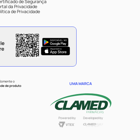
rtificado de Segurança
rtal da Privacidade
lítica de Privacidade
le
re
 Somente o
UMA MARCA
ade de produto
Powered by
Developed by