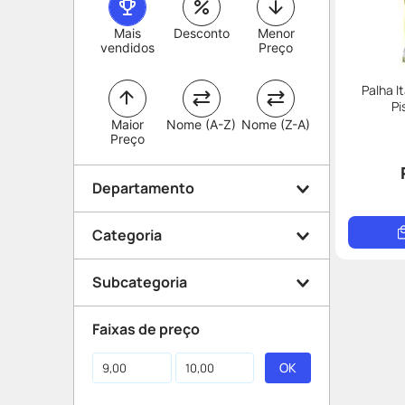
Mais
Desconto
Menor
vendidos
Preço
Palha I
Pi
Maior
Nome (A-Z)
Nome (Z-A)
Preço
Departamento
Categoria
Conveniência
Subcategoria
Alimentos
Faixas de preço
Biscoitos