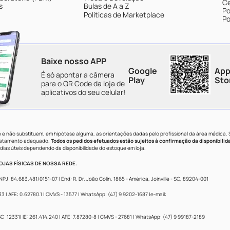
Ce
s
Bulas de A a Z
Po
Políticas de Marketplace
Po
Baixe nosso APP
Google
App
É só apontar a câmera
Play
Sto
para o QR Code da loja de
aplicativos do seu celular!
e não substituem, em hipótese alguma, as orientações dadas pelo profissional da área médica.
tratamento adequado.
Todos os pedidos efetuados estão sujeitos à confirmação da disponibilid
dias úteis dependendo da disponibilidade do estoque em loja.
JAS FÍSICAS DE NOSSA REDE.
84.683.481/0151-07 | End: R. Dr. João Colin, 1865 - América, Joinville - SC, 89204-001
 AFE: 0.62780.1 | CMVS - 13577 | WhatsApp: (47) 9 9202-1687 |e-mail:
: 12331| IE: 261.414.240 | AFE: 7.87280-8 | CMVS - 27681 | WhatsApp: (47) 9 99187-2189