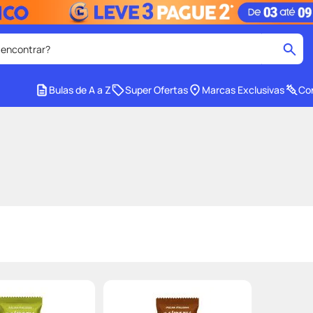
 encontrar?
cados
Bulas de A a Z
Super Ofertas
Marcas Exclusivas
Con
medley
2
º
tadalafila
4
º
lenço umedecido
6
º
ar
desodorante
8
º
ers
teste gravidez
10
º