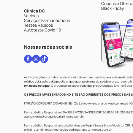
Cupons e Oferta
Black Friday
Clínica DC
Vacinas
Serviços Farmacêuticos
Testes Rápidos
Autoteste Covid-19
Nossas redes sociais
As informações contidas neste site não devem ser usadas para automedicação 
médico está apto a diagnosticar qualquer problema de saúde e prescrever o 
em nosso estoque.
O processo de separação dos produtos pode levar até dois 
OS PREÇOS APRESENTADOS NO SITE SÃO DIFERENTES DOS PREÇOS DAS LO
FARMÁCIA DROGARIA CATARINENSE | Cia Latino Americana de Medicamentos | CNPJ: 
Farmacêutica Responsável: DANIELE VOGELSANGER CRF/SC 6566 | IE: 250192233 |
atendimento@drogariacatarinense.com.br
Farmacêutico Responsável Joinville: Aracele Regini Souza Bravo Viguiato| CRF/SC
e-mail:
atendimento@manipulacaodrogariacatarinense.com.br
.