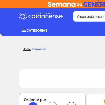
O que você deseja
Termos mais bus
CATEGORIAS
coristina
1
º
shampoo
3
º
Germanos
ozivy
5
º
protetor sol
7
º
fralda pamp
9
º
Ordenar por: