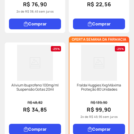
R$ 76,90
R$ 22,56
2
x de
R$
38
,
45
sem juros
Comprar
Comprar
OFERTA SEMANA DA FARMACIA
29%
29%
Alivium Ibuprofeno 100mg/ml
Fralda Huggies Xxg Máxima
Suspensão Gotas 20ml
Proteção 80 Unidades
R$ 48,82
R$ 139,90
R$ 34,85
R$ 99,90
2
x de
R$
49
,
95
sem juros
Comprar
Comprar