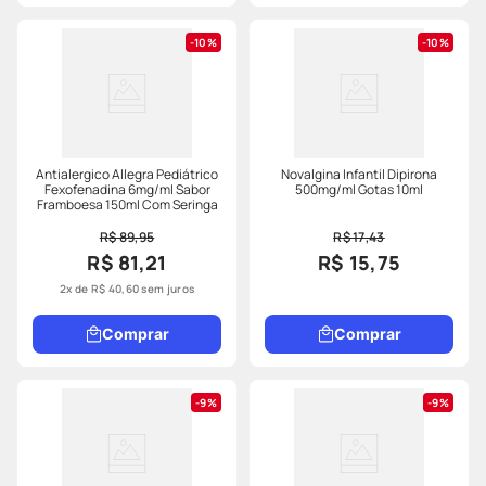
10%
10%
Antialergico Allegra Pediátrico
Novalgina Infantil Dipirona
Fexofenadina 6mg/ml Sabor
500mg/ml Gotas 10ml
Framboesa 150ml Com Seringa
R$ 89,95
R$ 17,43
R$ 81,21
R$ 15,75
2
x de
R$
40
,
60
sem juros
Comprar
Comprar
9%
9%