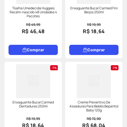
Toalha Umedecida Huggies
Enxaguante Bucal Carmed Fini
Recém-nascido 48 Unidades 4
Beijos 250ml
Pacotes
R$ 49,99
R$ 19,99
R$ 46,48
R$ 18,64
Comprar
Comprar
7%
7%
Enxaguante Bucal Carmed
Creme Preventivo De
Dentaduras 250ml
Assaduras Para Bebês Bepantol
Baby 120g
R$ 19,99
R$ 72,90
R$ 18,64
R$ 68,04