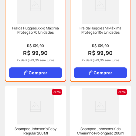
Fralda Huggies Xxxg Máxima
Fralda Huggies M Máxima
Proteção 70 Unidades
Proteção 104 Unidades
R$ 139,90
R$ 139,90
R$ 99,90
R$ 99,90
2
x de
R$
49
,
95
sem juros
2
x de
R$
49
,
95
sem juros
Comprar
Comprar
27%
27%
Shampoo Johnson's Baby
Shampoo Johnsons Kids
Regular 200 Ml
Cheirinho Prolongado 200ml