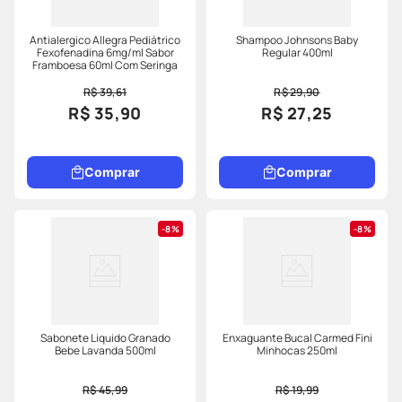
Antialergico Allegra Pediátrico
Shampoo Johnsons Baby
Fexofenadina 6mg/ml Sabor
Regular 400ml
Framboesa 60ml Com Seringa
R$ 39,61
R$ 29,90
R$ 35,90
R$ 27,25
Comprar
Comprar
8%
8%
Sabonete Liquido Granado
Enxaguante Bucal Carmed Fini
Bebe Lavanda 500ml
Minhocas 250ml
R$ 45,99
R$ 19,99