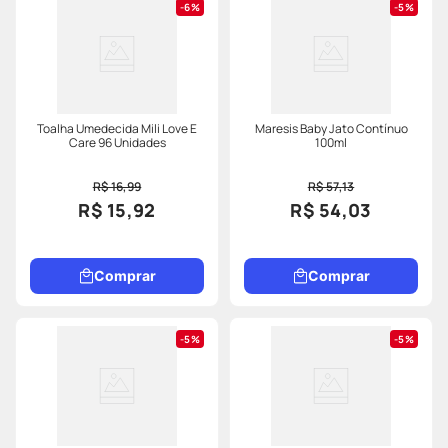
6%
5%
Toalha Umedecida Mili Love E
Maresis Baby Jato Contínuo
Care 96 Unidades
100ml
R$ 16,99
R$ 57,13
R$ 15,92
R$ 54,03
Comprar
Comprar
5%
5%