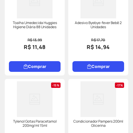
Toalha Umedecida Huggies
Adesivo Byebye-fever Bebê 2
Higiene Diária 88 Unidades
Unidades
R$ 13,99
R$ 17,70
R$ 11,48
R$ 14,94
Comprar
Comprar
15%
17%
Tylenol Gotas Paracetamol
Condicionador Pampers 200ml
200mg/ml 15ml
Glicerina