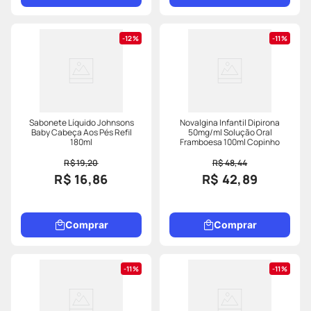
12%
11%
Sabonete Líquido Johnsons
Novalgina Infantil Dipirona
Baby Cabeça Aos Pés Refil
50mg/ml Solução Oral
180ml
Framboesa 100ml Copinho
R$ 19,20
R$ 48,44
R$ 16,86
R$ 42,89
Comprar
Comprar
11%
11%