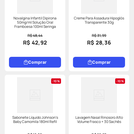
Novalgina Infantil Dipirona
Creme Para Assadura Hipoglós
50mg/ml Solução Oral
Transparente 30g
Framboesa 100ml Seringa
R$ 48,44
R$ 31,99
R$ 42,92
R$ 28,36
Comprar
Comprar
10%
10%
Sabonete Líquido Johnson's
Lavagem Nasal Rinosoro Alto
Baby Camomila 180ml Refil
Volume Frasco + 30 Sachês