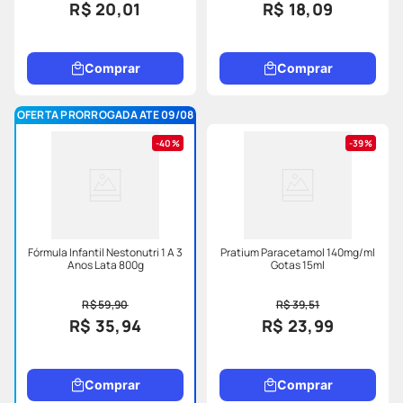
R$ 20,01
R$ 18,09
Comprar
Comprar
OFERTA PRORROGADA ATE 09/08
40%
39%
Fórmula Infantil Nestonutri 1 A 3
Pratium Paracetamol 140mg/ml
Anos Lata 800g
Gotas 15ml
R$ 59,90
R$ 39,51
R$ 35,94
R$ 23,99
Comprar
Comprar