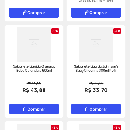
2
x de
R$
35
,
11
sem juros
Comprar
Comprar
5%
4%
Sabonete Liquido Granado
Sabonete Líquido Johnson's
Bebe Calendula 500ml
Baby Glicerina 380ml Refil
R$ 45,99
R$ 34,99
R$ 43,88
R$ 33,70
Comprar
Comprar
3%
3%