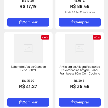
R$ 19,20
R$ 98,97
R$ 17,19
R$ 88,66
2
x de
R$
44
,
33
sem juros
Comprar
Comprar
10%
10%
Sabonete Líquido Granado
Antialergico Allegra Pediátrico
Bebê 500ml
Fexofenadina 6mg/ml Sabor
Framboesa 60ml Com Copinho
R$ 45,99
R$ 39,61
R$ 41,27
R$ 35,66
Comprar
Comprar