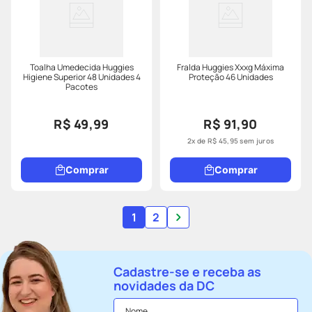
Toalha Umedecida Huggies
Fralda Huggies Xxxg Máxima
Higiene Superior 48 Unidades 4
Proteção 46 Unidades
Pacotes
R$ 49,99
R$ 91,90
2
x de
R$
45
,
95
sem juros
Comprar
Comprar
1
2
Cadastre-se e receba as
novidades da DC