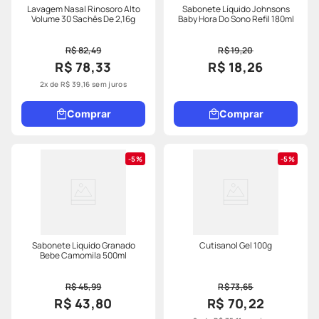
Lavagem Nasal Rinosoro Alto
Sabonete Líquido Johnsons
Volume 30 Sachês De 2,16g
Baby Hora Do Sono Refil 180ml
R$ 82,49
R$ 19,20
R$ 78,33
R$ 18,26
2
x de
R$
39
,
16
sem juros
Comprar
Comprar
5%
5%
Sabonete Liquido Granado
Cutisanol Gel 100g
Bebe Camomila 500ml
R$ 45,99
R$ 73,65
R$ 43,80
R$ 70,22