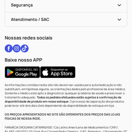
Black Friday
Formas De Pagamento
Serviços Farmacêuticos
Segurança
Troca E Devolução
Testes Rápidos
Bulas De A A Z
Autoteste Covid-19
Certificado De Segurança
Políticas De Marketplace
Vacinas
Portal Da Privacidade
Atendimento / SAC
Política De Privacidade
WhatsApp (47) 9202-1687
Atendimento@drogariacatarinense.com.br
Nossas redes sociais
Baixe nosso APP
As informações contidas neste site não devem ser usadas para automedicação e não
substituem, em hipótese alguma, as orientações dadas pelo profissional da área médica.
Somente o médico está apto a diagnosticar qualquer problema de saúde e prescrever o
tratamento adequado.
Todos os pedidos efetuados estão sujeitos à confirmação da
disponibilidade de produto em nosso estoque.
O processo de separação dos produtos
pode levar até dois dias úteis dependendo da disponibilidade do estoque em loja.
OS PREÇOS APRESENTADOS NO SITE SÃO DIFERENTES DOS PREÇOS DAS LOJAS
FÍSICAS DE NOSSA REDE.
FARMÁCIA DROGARIA CATARINENSE | Cia Latino Americana de Medicamentos | CNPJ:
84.683.481/0012-20 | End: Rua Coronel Pedro Demoro, 1482, Balneário - | Florianópolis- SC