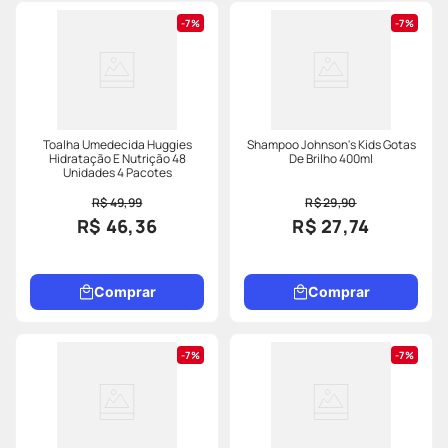
7%
7%
Toalha Umedecida Huggies
Shampoo Johnson's Kids Gotas
Hidratação E Nutrição 48
De Brilho 400ml
Unidades 4 Pacotes
R$ 49,99
R$ 29,90
R$ 46,36
R$ 27,74
Comprar
Comprar
7%
7%