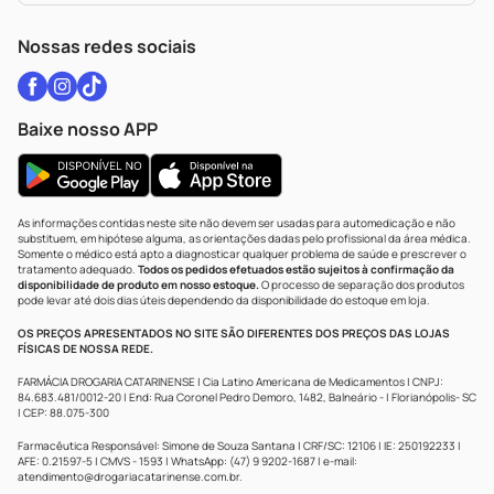
WhatsApp (47) 9202-1687
Atendimento@drogariacatarinense.com.br
Nossas redes sociais
Baixe nosso APP
As informações contidas neste site não devem ser usadas para automedicação e não
substituem, em hipótese alguma, as orientações dadas pelo profissional da área médica.
Somente o médico está apto a diagnosticar qualquer problema de saúde e prescrever o
tratamento adequado.
Todos os pedidos efetuados estão sujeitos à confirmação da
disponibilidade de produto em nosso estoque.
O processo de separação dos produtos
pode levar até dois dias úteis dependendo da disponibilidade do estoque em loja.
OS PREÇOS APRESENTADOS NO SITE SÃO DIFERENTES DOS PREÇOS DAS LOJAS
FÍSICAS DE NOSSA REDE.
FARMÁCIA DROGARIA CATARINENSE | Cia Latino Americana de Medicamentos | CNPJ:
84.683.481/0012-20 | End: Rua Coronel Pedro Demoro, 1482, Balneário - | Florianópolis- SC
| CEP: 88.075-300
Farmacêutica Responsável: Simone de Souza Santana | CRF/SC: 12106 | IE: 250192233 |
AFE: 0.21597-5 | CMVS - 1593 | WhatsApp: (47) 9 9202-1687 | e-mail:
atendimento@drogariacatarinense.com.br
.