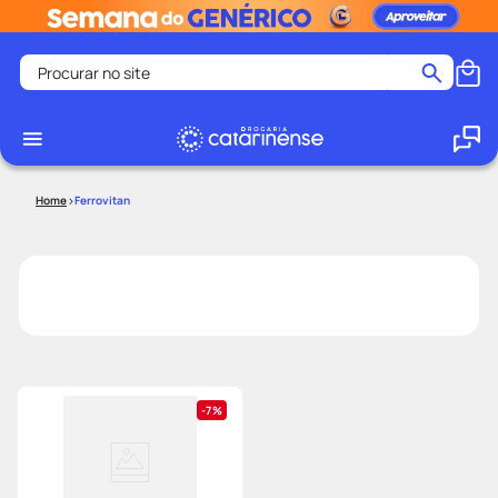
Procurar no site
Termos mais buscados
coristina
1
º
medley
2
º
Ferrovitan
protetor solar facial
3
º
shampoo
4
º
tadalafila
5
º
lenço umedecido
6
º
ozivy
7
º
protetor solar
8
º
7%
fralda pampers
9
º
teste gravidez
10
º