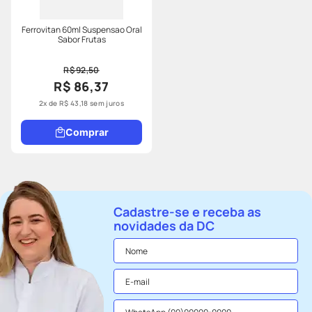
Ferrovitan 60ml Suspensao Oral
Sabor Frutas
R$ 92,50
R$ 86,37
2
x de
R$
43
,
18
sem juros
Comprar
Cadastre-se e receba as
novidades da DC