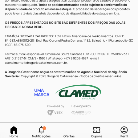
Somente o médico está apto a diagnosticar qualquer problema de saúde e prescrever o
tratamento adequado.
Todos os pedidos efetuados estão sujeitos à confirmação da
disponibilidade de produto em nosso estoque.
O processo de separação dos produtos
pode levar até dois dias úteis dependendo da disponibilidade do estoque em loja.
OS PREÇOS APRESENTADOS NO SITE SÃO DIFERENTES DOS PREÇOS DAS LOJAS
FÍSICAS DE NOSSA REDE.
FARMÁCIA DROGARIA CATARINENSE | Cia Latino Americana de Medicamentos | CNPJ:
84.683.481/0012-20 | End: Rua Coronel Pedro Demoro, 1482, Balneário - | Florianópolis- SC
| CEP: 88.075-300
Farmacêutica Responsável: Simone de Souza Santana | CRF/SC: 12106 | IE: 250192233 |
AFE: 0.21597-5 | CMVS - 1593 | WhatsApp: (47) 9 9202-1687 | e-mail:
atendimento@drogariacatarinense.com.br
.
A Drogaria Catarinense segue as determinações da Agência Nacional de Vigilância
Sanitária
| Copyright © 2025 Drogaria Catarinense - Todos os direitos reservados.
UMA
MARCA
Powered by
Developed by
Home
Notificações
Ofertas
Cupons
Perfil