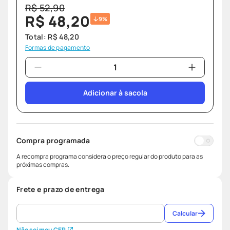
R$
52
,
90
R$
48
,
20
9%
Total:
R$
48
,
20
Formas de pagamento
Adicionar à sacola
Compra programada
A recompra programa considera o preço regular do produto para as
próximas compras.
Frete e prazo de entrega
Calcular
Não sei meu CEP