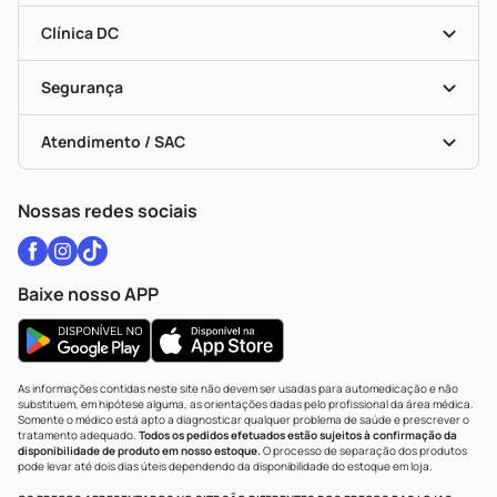
Encarte De Ofertas
Entrega
Dermaclub
Recompra Programada
Clínica DC
Descontos De Laboratório (PBM)
Medicamentos Com Receita
Cupons E Ofertas
Alomed
Vacinas
Black Friday
Formas De Pagamento
Serviços Farmacêuticos
Segurança
Troca E Devolução
Testes Rápidos
Bulas De A A Z
Autoteste Covid-19
Certificado De Segurança
Políticas De Marketplace
Vacinas
Portal Da Privacidade
Atendimento / SAC
Política De Privacidade
WhatsApp (47) 9202-1687
Atendimento@drogariacatarinense.com.br
Nossas redes sociais
Baixe nosso APP
As informações contidas neste site não devem ser usadas para automedicação e não
substituem, em hipótese alguma, as orientações dadas pelo profissional da área médica.
Somente o médico está apto a diagnosticar qualquer problema de saúde e prescrever o
tratamento adequado.
Todos os pedidos efetuados estão sujeitos à confirmação da
disponibilidade de produto em nosso estoque.
O processo de separação dos produtos
pode levar até dois dias úteis dependendo da disponibilidade do estoque em loja.