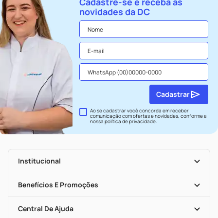
Cadastre-se e receba as
novidades da DC
Cadastrar
Ao se cadastrar você concorda em receber
comunicação com ofertas e novidades, conforme a
nossa
política de privacidade
.
Institucional
História
Nossas Lojas
Benefícios E Promoções
Trabalhe Conosco
Seja Uma Loja Parceira
Clube DC
Mapa De Categorias
Convênios
Central De Ajuda
Programa Popular Do Brasil