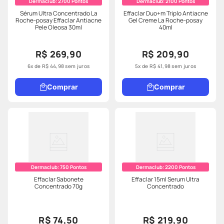
Dermaclub:
2700
Pontos
Dermaclub:
2100
Pontos
Sérum Ultra Concentrado La
Effaclar Duo+m Triplo Antiacne
Roche-posay Effaclar Antiacne
Gel Creme La Roche-posay
Pele Oleosa 30ml
40ml
R$ 269,90
R$ 209,90
6
x de
R$
44
,
98
sem juros
5
x de
R$
41
,
98
sem juros
Comprar
Comprar
Dermaclub:
750
Pontos
Dermaclub:
2200
Pontos
Effaclar Sabonete
Effaclar 15ml Serum Ultra
Concentrado 70g
Concentrado
R$ 74,50
R$ 219,90