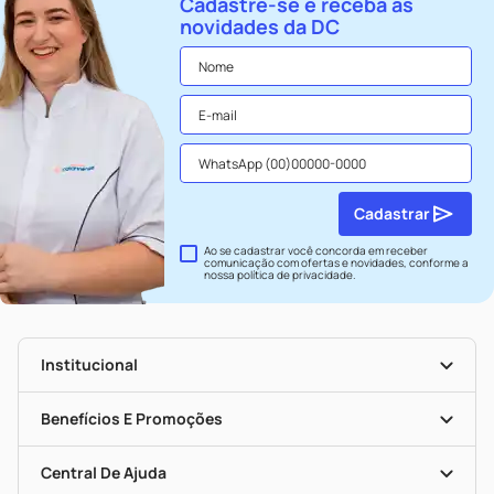
Cadastre-se e receba as
novidades da DC
Cadastrar
Ao se cadastrar você concorda em receber
comunicação com ofertas e novidades, conforme a
nossa
política de privacidade
.
Institucional
História
Nossas Lojas
Benefícios E Promoções
Trabalhe Conosco
Seja Uma Loja Parceira
Clube DC
Mapa De Categorias
Convênios
Central De Ajuda
Programa Popular Do Brasil