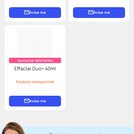
Avise-me
Avise-me
Dermaclub:
1800
Pontos
Effaclar Duo+ 40ml
Produto indisponível
Avise-me