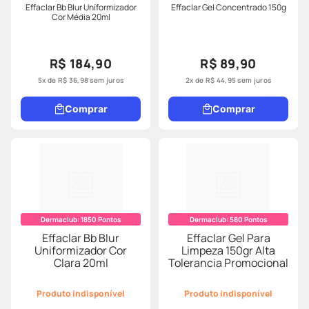
Effaclar Bb Blur Uniformizador
Effaclar Gel Concentrado 150g
Cor Média 20ml
R$ 184,90
R$ 89,90
5
x de
R$
36
,
98
sem juros
2
x de
R$
44
,
95
sem juros
Comprar
Comprar
Dermaclub:
1850
Pontos
Dermaclub:
580
Pontos
Effaclar Bb Blur
Effaclar Gel Para
Uniformizador Cor
Limpeza 150gr Alta
Clara 20ml
Tolerancia Promocional
Produto indisponível
Produto indisponível