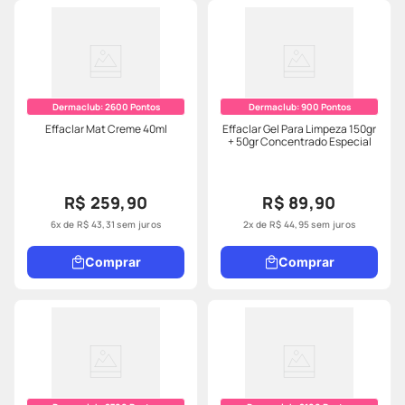
Dermaclub:
2600
Pontos
Dermaclub:
900
Pontos
Effaclar Mat Creme 40ml
Effaclar Gel Para Limpeza 150gr
+ 50gr Concentrado Especial
R$ 259,90
R$ 89,90
6
x de
R$
43
,
31
sem juros
2
x de
R$
44
,
95
sem juros
Comprar
Comprar