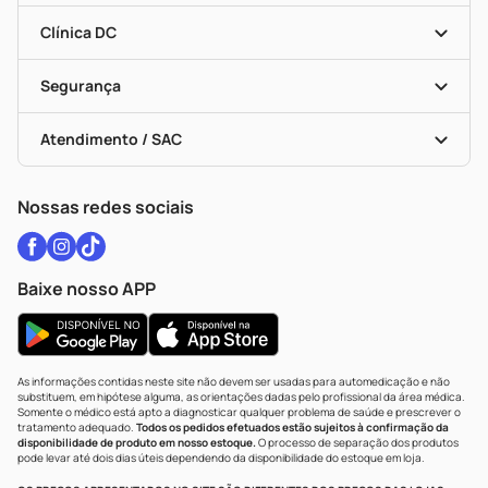
Encarte De Ofertas
Entrega
Dermaclub
Recompra Programada
Clínica DC
Descontos De Laboratório (PBM)
Medicamentos Com Receita
Cupons E Ofertas
Alomed
Vacinas
Black Friday
Formas De Pagamento
Serviços Farmacêuticos
Segurança
Troca E Devolução
Testes Rápidos
Bulas De A A Z
Autoteste Covid-19
Certificado De Segurança
Políticas De Marketplace
Vacinas
Portal Da Privacidade
Atendimento / SAC
Política De Privacidade
WhatsApp (47) 9202-1687
Atendimento@drogariacatarinense.com.br
Nossas redes sociais
Baixe nosso APP
As informações contidas neste site não devem ser usadas para automedicação e não
substituem, em hipótese alguma, as orientações dadas pelo profissional da área médica.
Somente o médico está apto a diagnosticar qualquer problema de saúde e prescrever o
tratamento adequado.
Todos os pedidos efetuados estão sujeitos à confirmação da
disponibilidade de produto em nosso estoque.
O processo de separação dos produtos
pode levar até dois dias úteis dependendo da disponibilidade do estoque em loja.