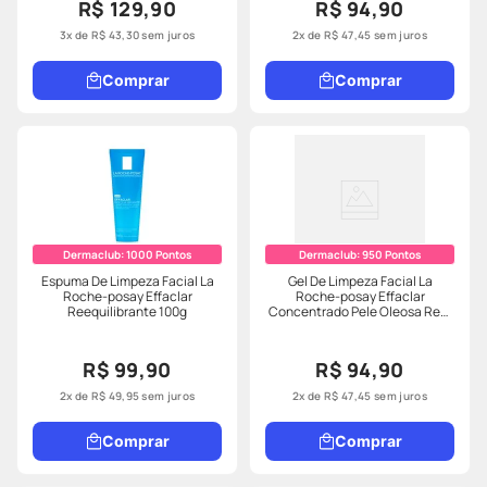
R$ 129,90
R$ 94,90
3
x de
R$
43
,
30
sem juros
2
x de
R$
47
,
45
sem juros
Comprar
Comprar
Dermaclub:
1000
Pontos
Dermaclub:
950
Pontos
Espuma De Limpeza Facial La
Gel De Limpeza Facial La
Roche-posay Effaclar
Roche-posay Effaclar
Reequilibrante 100g
Concentrado Pele Oleosa Refil
240g
R$ 99,90
R$ 94,90
2
x de
R$
49
,
95
sem juros
2
x de
R$
47
,
45
sem juros
Comprar
Comprar