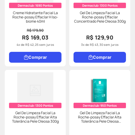
Dermaclub:
1690
Pontos
Dermaclub:
1300
Pontos
Creme Hidratante Facial La
Gel De Limpeza Facial La
Roche-posay Effaclar H Iso-
Roche-posay Effaclar
biome 40ml
Concentrado Pele Oleosa 300g
R$ 179,90
R$ 169,03
R$ 129,90
4
x de
R$
42
,
25
sem juros
3
x de
R$
43
,
30
sem juros
Comprar
Comprar
Dermaclub:
1300
Pontos
Dermaclub:
950
Pontos
Gel De Limpeza Facial La
Gel De Limpeza Facial La
Roche-posay Effaclar Alta
Roche-posay Effaclar Alta
Tolerância Pele Oleosa 300g
Tolerância Pele Oleosa
240g refil