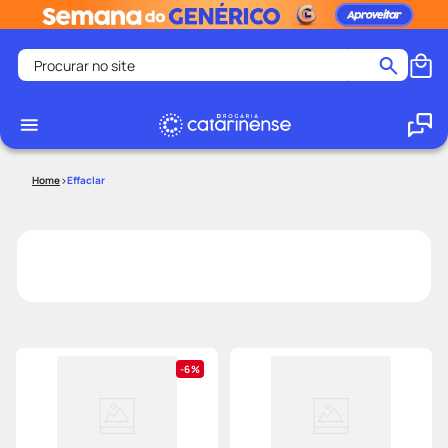
Procurar no site
Termos mais buscados
coristina
1
º
medley
2
º
Effaclar
shampoo
3
º
tadalafila
4
º
ozivy
5
º
lenço umedecido
6
º
protetor solar
7
º
desodorante
8
º
6%
fralda pampers
9
º
teste gravidez
10
º