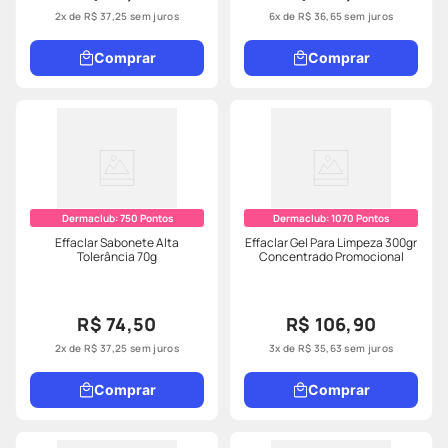
2
x de
R$
37
,
25
sem juros
6
x de
R$
36
,
65
sem juros
Comprar
Comprar
Dermaclub:
750
Pontos
Dermaclub:
1070
Pontos
Effaclar Sabonete Alta
Effaclar Gel Para Limpeza 300gr
Tolerância 70g
Concentrado Promocional
R$ 74,50
R$ 106,90
2
x de
R$
37
,
25
sem juros
3
x de
R$
35
,
63
sem juros
Comprar
Comprar