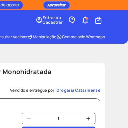
Entrar ou
Cadastrar
sultar Vacinas
Manipulação
Compre pelo Whatsapp
r Monohidratada
Vendido e entregue por:
Drogaria Catarinense