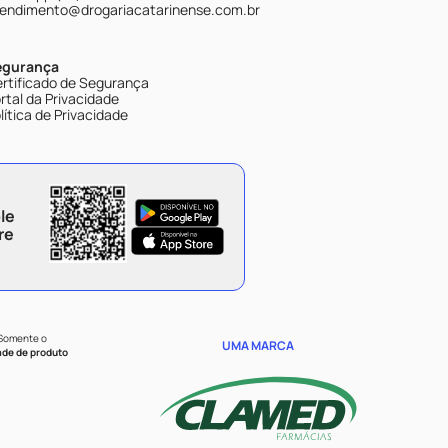
endimento@drogariacatarinense.com.br
egurança
rtificado de Segurança
rtal da Privacidade
lítica de Privacidade
le
re
 Somente o
UMA MARCA
ade de produto