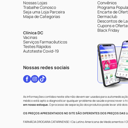
Nossas Lojas
Convênios
Trabalhe Conosco
Programa Popular
Seja uma Loja Parceira
Encarte de Ofer
Mapa de Categorias
Dermaclub
Descontos de La
Cupons e Oferta
Black Friday
Clínica DC
Vacinas
Serviços Farmacêuticos
Testes Rápidos
Autoteste Covid-19
Nossas redes sociais
As informações contidas neste site não devem ser usadas para automedicação 
médico está apto a diagnosticar qualquer problema de saúde e prescrever o 
em nosso estoque.
O processo de separação dos produtos pode levar até dois 
OS PREÇOS APRESENTADOS NO SITE SÃO DIFERENTES DOS PREÇOS DAS LO
FARMÁCIA DROGARIA CATARINENSE | Cia Latino Americana de Medicamentos | CNPJ: 