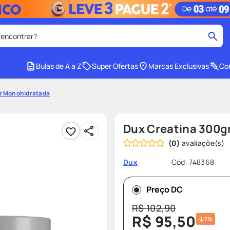
 encontrar?
cados
Bulas de A a Z
Super Ofertas
Marcas Exclusivas
Con
medley
2
º
r Monohidratada
protetor solar facial
4
º
tadalafila
6
º
Dux Creatina 300g
ozivy
8
º
(
0
)
cido
protetor solar
10
º
Cód
:
748368
Dux
Preço DC
R$
102
,
90
R$
95
,
50
7%