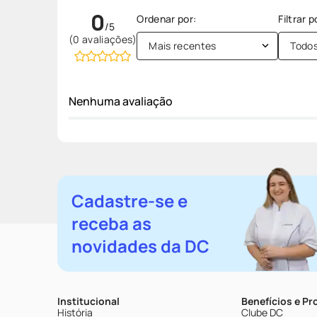
0
(0 avaliações)
Mais recentes
Todo
Nenhuma avaliação
Cadastre-se e
receba as
novidades da DC
Institucional
Benefícios e P
História
Clube DC