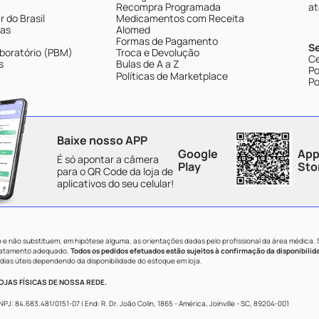
Recompra Programada
at
 do Brasil
Medicamentos com Receita
tas
Alomed
Formas de Pagamento
S
boratório (PBM)
Troca e Devolução
Ce
s
Bulas de A a Z
Po
Políticas de Marketplace
Po
Baixe nosso APP
Google
App
É só apontar a câmera
Play
Sto
para o QR Code da loja de
aplicativos do seu celular!
e não substituem, em hipótese alguma, as orientações dadas pelo profissional da área médica.
tratamento adequado.
Todos os pedidos efetuados estão sujeitos à confirmação da disponibilid
dias úteis dependendo da disponibilidade do estoque em loja.
JAS FÍSICAS DE NOSSA REDE.
84.683.481/0151-07 | End: R. Dr. João Colin, 1865 - América, Joinville - SC, 89204-001