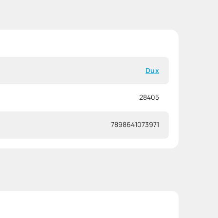
Dux
28405
7898641073971