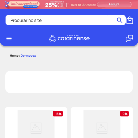
Procurar no site
Termos mais buscados
coristina
1
º
medley
2
º
Dermodex
protetor solar facial
3
º
shampoo
4
º
tadalafila
5
º
ozivy
6
º
lenço umedecido
7
º
protetor solar
8
º
18%
9%
desodorante
9
º
fralda pampers
10
º