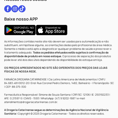
Baixe nosso APP
As informações contidas neste site não devem ser usadas para automedicação e não
substituem, em hipótese alguma, as orientações dadas pelo profissional da área médica.
Somente o médico está apto a diagnosticar qualquer problema de saúde e prescrever o
tratamento adequado.
Todos os pedidos efetuados estão sujeitos à confirmação da
disponibilidade de produto em nosso estoque.
O processo de separação dos produtos
pode levar até dois dias úteis dependendo da disponibilidade do estoque em loja.
OS PREÇOS APRESENTADOS NO SITE SÃO DIFERENTES DOS PREÇOS DAS LOJAS
FÍSICAS DE NOSSA REDE.
FARMÁCIA DROGARIA CATARINENSE | Cia Latino Americana de Medicamentos | CNPJ:
84.683.481/0012-20 | End: Rua Coronel Pedro Demoro, 1482, Balneário - | Florianópolis- SC
| CEP: 88.075-300
Farmacêutica Responsável: Simone de Souza Santana | CRF/SC: 12106 | IE: 250192233 |
AFE: 0.21597-5 | CMVS - 1593 | WhatsApp: (47) 9 9202-1687 | e-mail:
atendimento@drogariacatarinense.com.br
.
A Drogaria Catarinense segue as determinações da Agência Nacional de Vigilância
Sanitária
| Copyright © 2025 Drogaria Catarinense - Todos os direitos reservados.