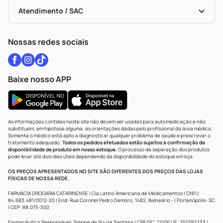
Bulas De A A Z
Autoteste Covid-19
Certificado De Segurança
Políticas De Marketplace
Vacinas
Portal Da Privacidade
Atendimento / SAC
Política De Privacidade
WhatsApp (47) 9202-1687
Atendimento@drogariacatarinense.com.br
Nossas redes sociais
Baixe nosso APP
As informações contidas neste site não devem ser usadas para automedicação e não
substituem, em hipótese alguma, as orientações dadas pelo profissional da área médica.
Somente o médico está apto a diagnosticar qualquer problema de saúde e prescrever o
tratamento adequado.
Todos os pedidos efetuados estão sujeitos à confirmação da
disponibilidade de produto em nosso estoque.
O processo de separação dos produtos
pode levar até dois dias úteis dependendo da disponibilidade do estoque em loja.
OS PREÇOS APRESENTADOS NO SITE SÃO DIFERENTES DOS PREÇOS DAS LOJAS
FÍSICAS DE NOSSA REDE.
FARMÁCIA DROGARIA CATARINENSE | Cia Latino Americana de Medicamentos | CNPJ:
84.683.481/0012-20 | End: Rua Coronel Pedro Demoro, 1482, Balneário - | Florianópolis- SC
| CEP: 88.075-300
Farmacêutica Responsável: Simone de Souza Santana | CRF/SC: 12106 | IE: 250192233 |