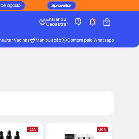
Entrar ou
Cadastrar
sultar Vacinas
Manipulação
Compre pelo Whatsapp
20%
20%