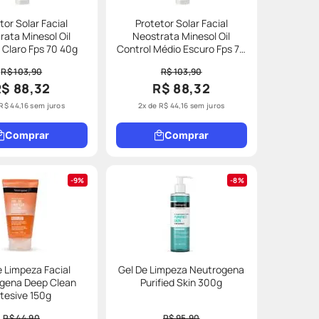
tor Solar Facial
Protetor Solar Facial
rata Minesol Oil
Neostrata Minesol Oil
 Claro Fps 70 40g
Control Médio Escuro Fps 70
40g
R$ 103,90
R$ 103,90
R$ 88,32
R$ 88,32
R$
44
,
16
sem juros
2
x de
R$
44
,
16
sem juros
Comprar
Comprar
9%
8%
e Limpeza Facial
Gel De Limpeza Neutrogena
gena Deep Clean
Purified Skin 300g
ntesive 150g
R$ 44,90
R$ 95,90