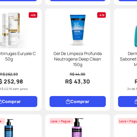
4%
4%
tirrugas Euryale C
Gel De Limpeza Profunda
Derm
50g
Neutrogena Deep Clean
Sabonete
150g
M
R$ 262,59
R$ 44,90
$ 252,98
R$ 43,30
R$
42
,
16
sem juros
2
x de
Comprar
Comprar
e -
Leve + Pague -
Leve + Pagu