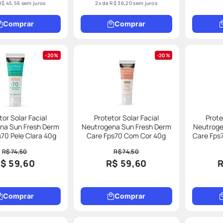
R$
45
,
56
sem juros
2
x de
R$
36
,
20
sem juros
Comprar
Comprar
20%
20%
tor Solar Facial
Protetor Solar Facial
Prote
na Sun Fresh Derm
Neutrogena Sun Fresh Derm
Neutroge
Care Fps70 Pele Clara 40g
Care Fps70 Com Cor 40g
R$ 74,50
R$ 74,50
$ 59,60
R$ 59,60
R
Comprar
Comprar