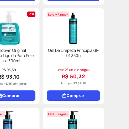
3%
Leve + Pague -
otivin Original
Gel De Limpeza Principia Gl-
 Líquido Para Pele
01 350g
ista 300ml
R$ 95,59
Leve 2° unid e pague
R$ 50,32
R$ 93,10
1 un. por
R$ 62,90
R$
46
,
55
sem juros
Comprar
Comprar
e -
Leve + Pague -