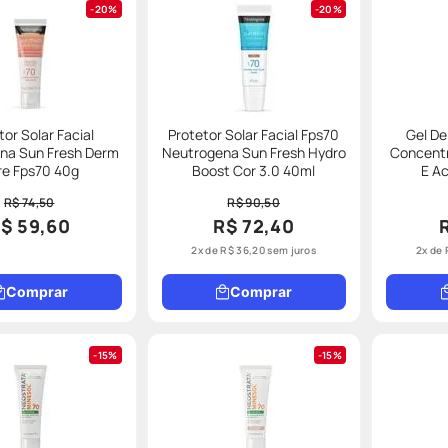
20%
20%
tor Solar Facial
Protetor Solar Facial Fps70
Gel De
na Sun Fresh Derm
Neutrogena Sun Fresh Hydro
Concentr
re Fps70 40g
Boost Cor 3.0 40ml
E A
R$ 74,50
R$ 90,50
$ 59,60
R$ 72,40
2
x de
R$
36
,
20
sem juros
2
x de
Comprar
Comprar
15%
15%