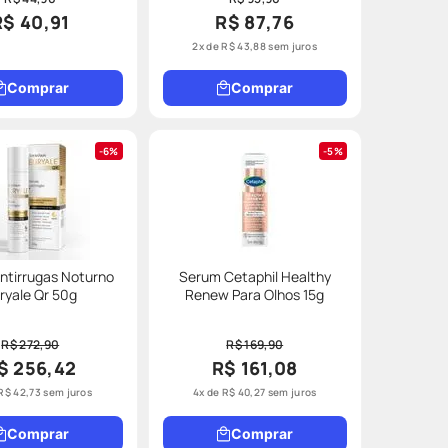
R$ 40,91
R$ 87,76
2
x de
R$
43
,
88
sem juros
Comprar
Comprar
6%
5%
ntirrugas Noturno
Serum Cetaphil Healthy
ryale Qr 50g
Renew Para Olhos 15g
R$ 272,90
R$ 169,90
$ 256,42
R$ 161,08
R$
42
,
73
sem juros
4
x de
R$
40
,
27
sem juros
Comprar
Comprar