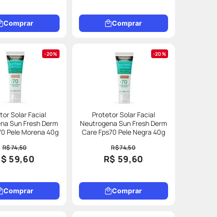
Comprar
Comprar
20%
20%
tor Solar Facial
Protetor Solar Facial
na Sun Fresh Derm
Neutrogena Sun Fresh Derm
Care Fps70 Pele Morena 40g
Care Fps70 Pele Negra 40g
R$ 74,50
R$ 74,50
$ 59,60
R$ 59,60
Comprar
Comprar