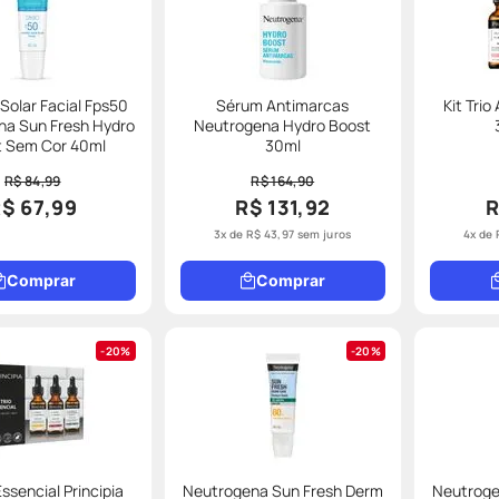
 Solar Facial Fps50
Sérum Antimarcas
Kit Trio
na Sun Fresh Hydro
Neutrogena Hydro Boost
Boost Sem Cor 40ml
30ml
R$ 84,99
R$ 164,90
$ 67,99
R$ 131,92
R
3
x de
R$
43
,
97
sem juros
4
x de
Comprar
Comprar
20%
20%
 Essencial Principia
Neutrogena Sun Fresh Derm
Neutroge