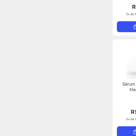
R
5
x de
Sérum 
Kla
R
6
x de