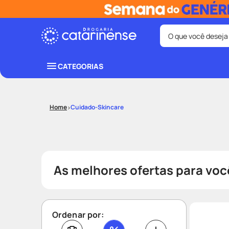
O que você deseja
Termos mais bus
CATEGORIAS
coristina
1
º
protetor sola
3
º
Cuidado-Skincare
tadalafila
5
º
ozivy
7
º
fralda pamp
9
º
As melhores ofertas para voc
Ordenar por: