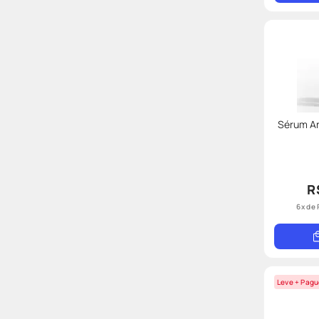
Sérum An
R
6
x de
Leve + Pagu