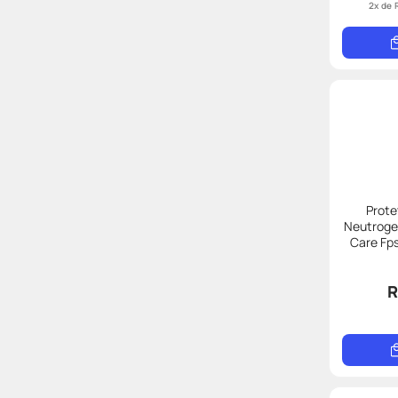
2
x de
Prote
Neutroge
R