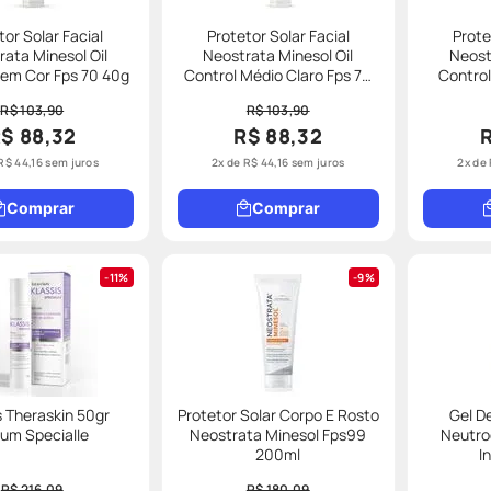
tor Solar Facial
Protetor Solar Facial
Prote
ata Minesol Oil
Neostrata Minesol Oil
Neost
Sem Cor Fps 70 40g
Control Médio Claro Fps 70
Control
40g
R$ 103,90
R$ 103,90
$ 88,32
R$ 88,32
R$
44
,
16
sem juros
2
x de
R$
44
,
16
sem juros
2
x de
Comprar
Comprar
11%
9%
s Theraskin 50gr
Protetor Solar Corpo E Rosto
Gel D
um Specialle
Neostrata Minesol Fps99
Neutro
200ml
I
R$ 216,09
R$ 180,09