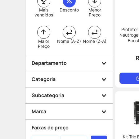
Mais
Desconto
Menor
vendidos
Preço
Protetor
Neutroge
Maior
Nome (A-Z)
Nome (Z-A)
Preço
R
Departamento
Categoria
Beleza e Proteção
Subcategoria
Dermocosméticos
Proteção solar
Primeiros Socorros
Marca
Rosto
Facial
Corpo
Faixas de preço
Limpeza
Maquiagem
Kit Trio
Neutrogena