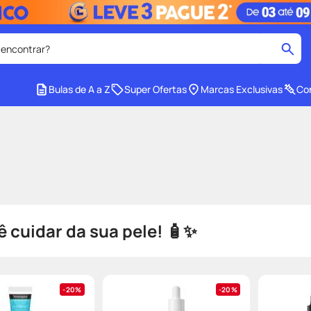
 encontrar?
cados
Bulas de A a Z
Super Ofertas
Marcas Exclusivas
Con
medley
2
º
r facial
shampoo
4
º
lenço umedecido
6
º
protetor solar
8
º
ers
teste gravidez
10
º
ê cuidar da sua pele! 🧴✨
20%
20%