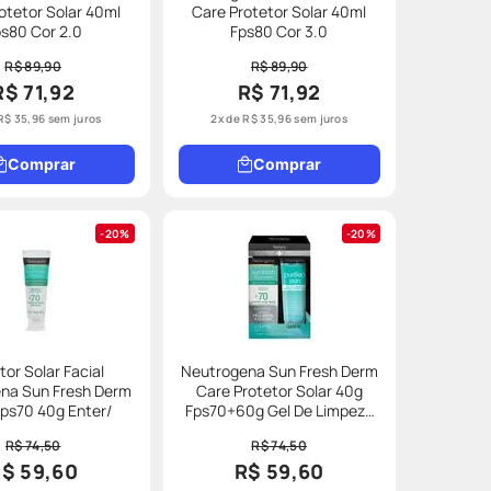
otetor Solar 40ml
Care Protetor Solar 40ml
s80 Cor 2.0
Fps80 Cor 3.0
R$ 89,90
R$ 89,90
R$ 71,92
R$ 71,92
R$
35
,
96
sem juros
2
x de
R$
35
,
96
sem juros
Comprar
Comprar
20%
20%
tor Solar Facial
Neutrogena Sun Fresh Derm
na Sun Fresh Derm
Care Protetor Solar 40g
Care Fps70 40g Enter/
Fps70+60g Gel De Limpeza
Especial
R$ 74,50
R$ 74,50
$ 59,60
R$ 59,60