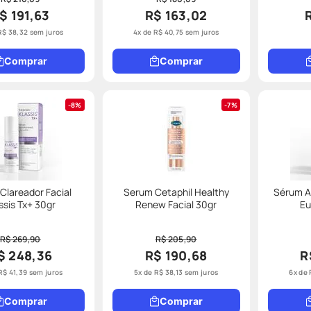
$ 191,63
R$ 163,02
R$
38
,
32
sem juros
4
x de
R$
40
,
75
sem juros
Comprar
Comprar
8%
7%
Clareador Facial
Serum Cetaphil Healthy
Sérum A
ssis Tx+ 30gr
Renew Facial 30gr
Eu
R$ 269,90
R$ 205,90
$ 248,36
R$ 190,68
R
R$
41
,
39
sem juros
5
x de
R$
38
,
13
sem juros
6
x de
Comprar
Comprar