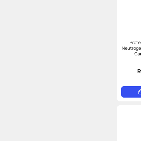
Prote
Neutroge
Ca
R