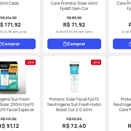
30ml Cada
Care Protetor Solar 40ml
Care Pr
Fps80 Sem Cor
Fp
R$ 214,90
R$ 89,90
$ 171,92
R$ 71,92
R$
42
,
98
sem juros
2
x de
R$
35
,
96
sem juros
2
x de
Comprar
Comprar
20%
20%
ogena Sun Fresh
Protetor Solar Facial Fps70
Prote
 Solar 200ml Fps70
Neutrogena Sun Fresh Hydro
Neutroge
+ 40g Fps70 Facial Especial
Boost Cor 2.0 40ml
R$ 113,90
R$ 90,50
R$ 91,12
R$ 72,40
R