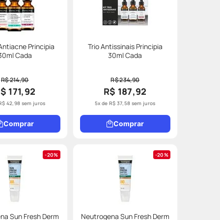
 Antiacne Principia
Trio Antissinais Principia
30ml Cada
30ml Cada
R$ 214,90
R$ 234,90
$ 171,92
R$ 187,92
R$
42
,
98
sem juros
5
x de
R$
37
,
58
sem juros
Comprar
Comprar
20%
20%
na Sun Fresh Derm
Neutrogena Sun Fresh Derm