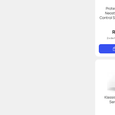
Prote
Neostr
Control 
R
2
x de
Klassi
Ser