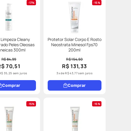
17%
15%
 Limpeza Cleany
Protetor Solar Corpo E Rosto
ado Peles Oleosas
Neostrata Minesol Fps70
cneicas 300ml
200ml
R$ 84,99
R$ 154,50
R$ 70,51
R$ 131,33
R$
35
,
25
sem juros
3
x de
R$
43
,
77
sem juros
Comprar
Comprar
15%
15%