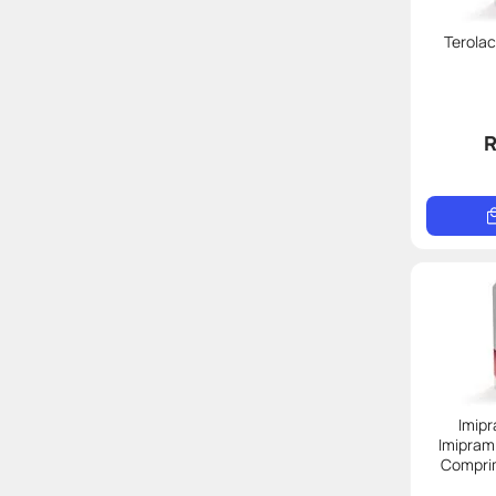
Terolac
R
Imipr
Imipram
Compri