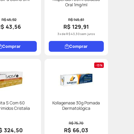
Oral 1mg/ml
R$ 45,92
R$ 145,61
R$ 43,56
R$ 129,91
3
x de
R$
43
,
30
sem juros
Comprar
Comprar
13%
ita S Com 60
Kollagenase 30g Pomada
imidos Cristalia
Dermatológica
R$ 75,70
$ 324,50
R$ 66,03