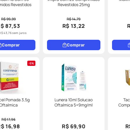
midos Revestidos
Revestidos 25mg
R$ 99,99
R$ 14,79
$ 87,53
R$ 13,22
R$
43
,
76
sem juros
Comprar
Comprar
5%
cel Pomada 3,5g
Lunera 10ml Solucao
Tac
Oftalmica
Oftalmica 5+9mg/ml
Compr
R$ 17,96
R$ 16,98
R$ 69,90
R