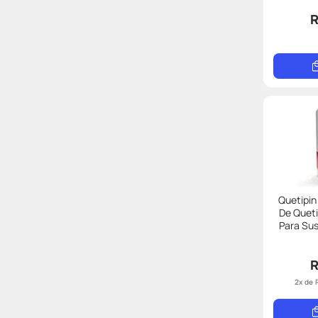
R
Quetipi
De Quet
R
2
x de