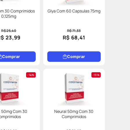
om 30 Comprimidos
Glya Com 60 Capsulas 75mg
0,125mg
R$ 25,40
R$ 71,33
R$ 23,99
R$ 68,41
Comprar
Comprar
14%
13%
a 50mg Com 30
Neural 50mg Com 30
omprimidos
Comprimidos