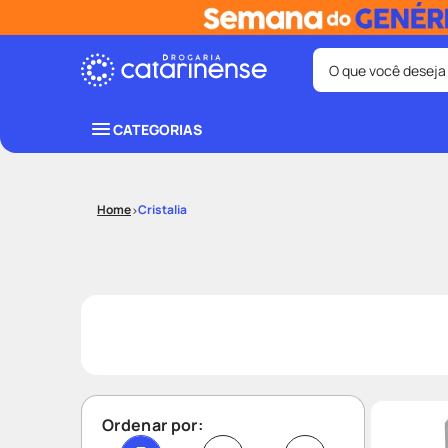
O que você deseja
Termos mais bus
CATEGORIAS
coristina
1
º
shampoo
3
º
Cristalia
ozivy
5
º
protetor sol
7
º
fralda pamp
9
º
Ordenar por: