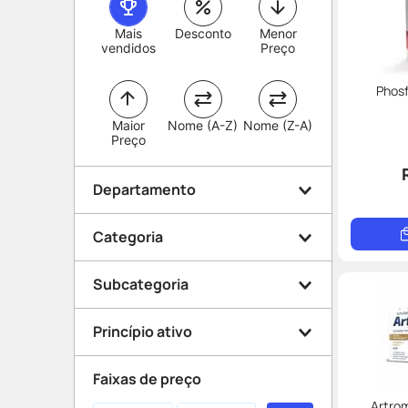
Mais
Desconto
Menor
vendidos
Preço
Phos
Maior
Nome (A-Z)
Nome (Z-A)
Preço
Departamento
Categoria
Medicamentos
Subcategoria
Saúde e Bem Estar
Controlados
Mamãe e Bebê
Princípio ativo
Antibióticos
Dermocosméticos
Vitaminas e Suplementos
Saúde dos Ossos e
Faixas de preço
Trombose e Varizes
Articulações
Artro