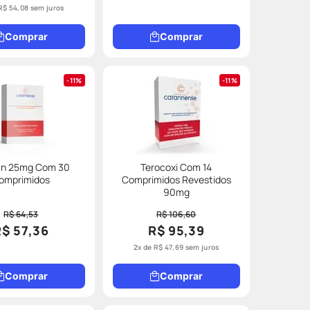
R$
54
,
08
sem juros
Comprar
Comprar
11%
11%
an 25mg Com 30
Terocoxi Com 14
omprimidos
Comprimidos Revestidos
90mg
R$ 64,53
R$ 106,60
R$ 57,36
R$ 95,39
2
x de
R$
47
,
69
sem juros
Comprar
Comprar