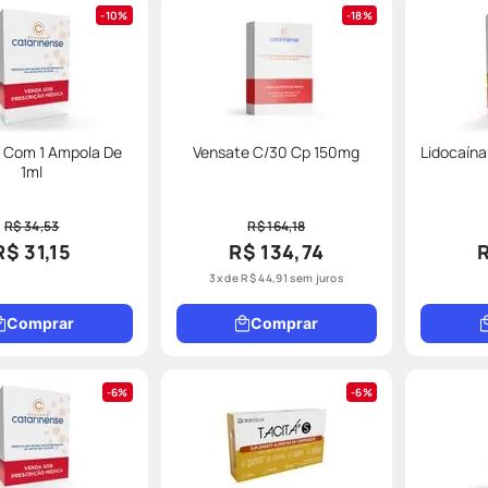
10%
18%
 Com 1 Ampola De
Vensate C/30 Cp 150mg
Lidocaína
1ml
R$ 34,53
R$ 164,18
R$ 31,15
R$ 134,74
3
x de
R$
44
,
91
sem juros
Comprar
Comprar
6%
6%