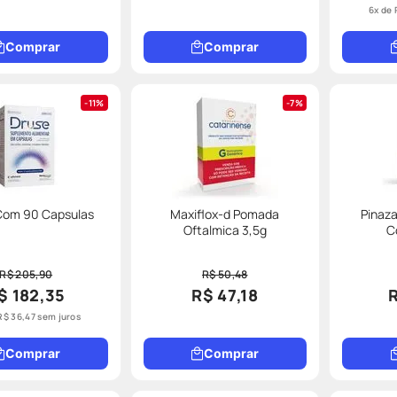
6
x de
Comprar
Comprar
11%
7%
Com 90 Capsulas
Maxiflox-d Pomada
Pinaz
Oftalmica 3,5g
C
R$ 205,90
R$ 50,48
$ 182,35
R$ 47,18
R$
36
,
47
sem juros
Comprar
Comprar