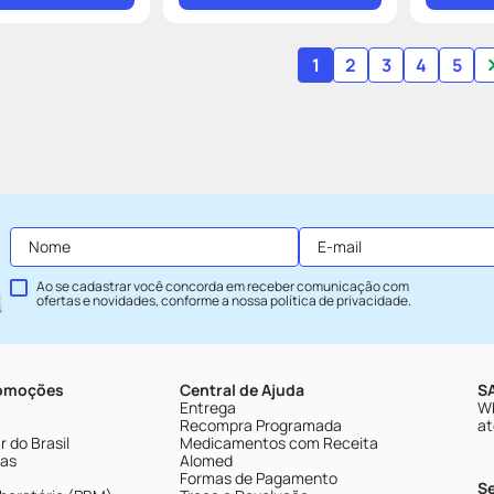
1
2
3
4
5
Ao se cadastrar você concorda em receber comunicação com
ofertas e novidades, conforme a nossa
política de privacidade
.
romoções
Central de Ajuda
SA
Entrega
Wh
Recompra Programada
at
 do Brasil
Medicamentos com Receita
tas
Alomed
Formas de Pagamento
S