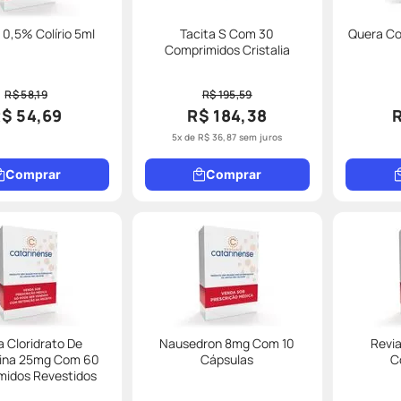
 0,5% Colírio 5ml
Tacita S Com 30
Quera C
Comprimidos Cristalia
R$ 58,19
R$ 195,59
$ 54,69
R$ 184,38
5
x de
R$
36
,
87
sem juros
Comprar
Comprar
a Cloridrato De
Nausedron 8mg Com 10
Revi
ina 25mg Com 60
Cápsulas
C
midos Revestidos