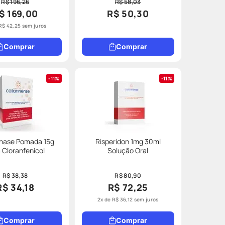
R$ 196,26
R$ 58,03
$ 169,00
R$ 50,30
R$
42
,
25
sem juros
Comprar
Comprar
11%
11%
enase Pomada 15g
Risperidon 1mg 30ml
Cloranfenicol
Solução Oral
R$ 38,38
R$ 80,90
R$ 34,18
R$ 72,25
2
x de
R$
36
,
12
sem juros
Comprar
Comprar