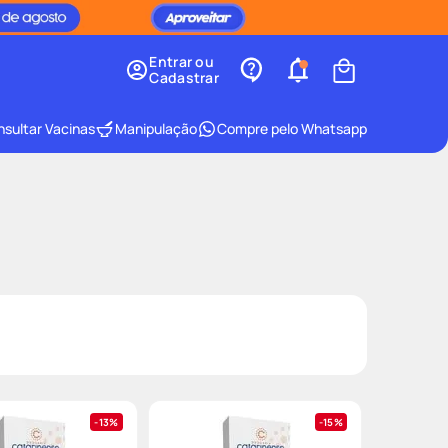
Entrar ou
Cadastrar
sultar Vacinas
Manipulação
Compre pelo Whatsapp
13%
15%