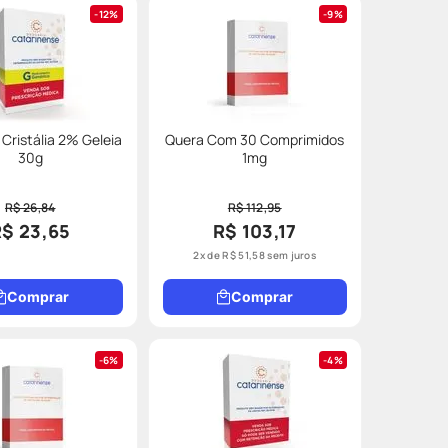
12%
9%
 Cristália 2% Geleia
Quera Com 30 Comprimidos
30g
1mg
R$ 26,84
R$ 112,95
R$ 23,65
R$ 103,17
2
x de
R$
51
,
58
sem juros
Comprar
Comprar
6%
4%