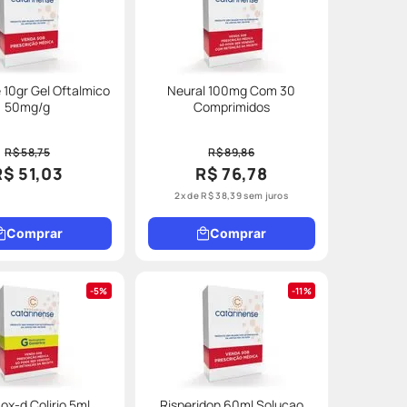
e 10gr Gel Oftalmico
Neural 100mg Com 30
50mg/g
Comprimidos
R$ 58,75
R$ 89,86
R$ 51,03
R$ 76,78
2
x de
R$
38
,
39
sem juros
Comprar
Comprar
5%
11%
ox-d Colirio 5ml
Risperidon 60ml Solucao