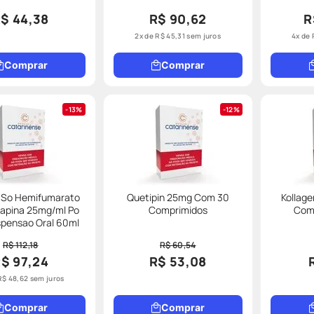
$ 44,38
R$ 90,62
R
2
x de
R$
45
,
31
sem juros
4
x de
Comprar
Comprar
13%
12%
n So Hemifumarato
Quetipin 25mg Com 30
Kollag
iapina 25mg/ml Po
Comprimidos
Com 
Para Suspensao Oral 60ml
R$ 112,18
R$ 60,54
$ 97,24
R$ 53,08
R$
48
,
62
sem juros
Comprar
Comprar