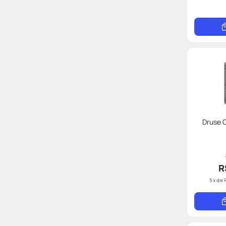
Druse 
R
5
x de