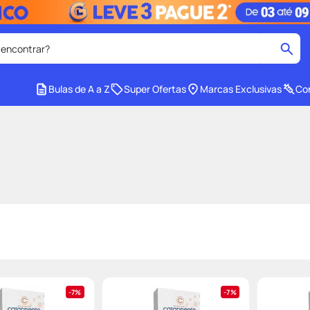
 encontrar?
cados
Bulas de A a Z
Super Ofertas
Marcas Exclusivas
Con
medley
2
º
tadalafila
4
º
lenço umedecido
6
º
ar
desodorante
8
º
ers
teste gravidez
10
º
7%
7%