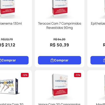
foenema 130ml
Terocoxi Com 7 Comprimidos
Epitheliz
Revestidos 90mg
R$ 22,79
R$ 54,20
R$ 21,12
R$ 50,39
Comprar
Comprar
12%
11%
mobil Ha Com 30
Imipra Com 20 Comprimidos
Maxifl