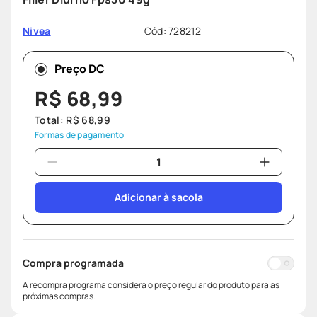
lenço umedecido
9
º
Cód
:
728212
Nivea
protetor solar
10
º
Preço DC
R$
68
,
99
Total:
R$
68
,
99
Formas de pagamento
Adicionar à sacola
Compra programada
A recompra programa considera o preço regular do produto para as
próximas compras.