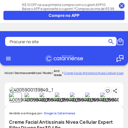
R$ 10 OFF na sua primeira compra com o cupom APP10
Baixe o APP e aproveite o cupom! *Compras acima de R$ 99.
Compre no APP
Procurar no site
Termos mais buscados
coristina
1
º
medley
2
º
Anti
Dermocosméticos
Rosto
Creme Facial Antissinais Nivea Cellular Expert 
Idade
fralda
3
º
protetor solar facial
4
º
shampoo
5
º
tadalafila
6
º
Vendido e entregue por:
Drogaria Catarinense
mounjaro
7
º
Creme Facial Antissinais Nivea Cellular Expert
ozivy
8
º
Filler Diurno Fps30 49g