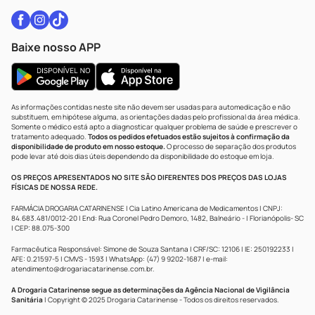
Baixe nosso APP
As informações contidas neste site não devem ser usadas para automedicação e não
substituem, em hipótese alguma, as orientações dadas pelo profissional da área médica.
Somente o médico está apto a diagnosticar qualquer problema de saúde e prescrever o
tratamento adequado.
Todos os pedidos efetuados estão sujeitos à confirmação da
disponibilidade de produto em nosso estoque.
O processo de separação dos produtos
pode levar até dois dias úteis dependendo da disponibilidade do estoque em loja.
OS PREÇOS APRESENTADOS NO SITE SÃO DIFERENTES DOS PREÇOS DAS LOJAS
FÍSICAS DE NOSSA REDE.
FARMÁCIA DROGARIA CATARINENSE | Cia Latino Americana de Medicamentos | CNPJ:
84.683.481/0012-20 | End: Rua Coronel Pedro Demoro, 1482, Balneário - | Florianópolis- SC
| CEP: 88.075-300
Farmacêutica Responsável: Simone de Souza Santana | CRF/SC: 12106 | IE: 250192233 |
AFE: 0.21597-5 | CMVS - 1593 | WhatsApp: (47) 9 9202-1687 | e-mail:
atendimento@drogariacatarinense.com.br
.
A Drogaria Catarinense segue as determinações da Agência Nacional de Vigilância
Sanitária
| Copyright © 2025 Drogaria Catarinense - Todos os direitos reservados.