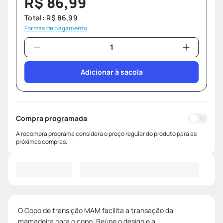
R$
86
,
99
Total:
R$
86
,
99
Formas de pagamento
Adicionar à sacola
Compra programada
A recompra programa considera o preço regular do produto para as
próximas compras.
O Copo de transição MAM facilita a transação da
mamadeira para o copo. Reúne o design e a