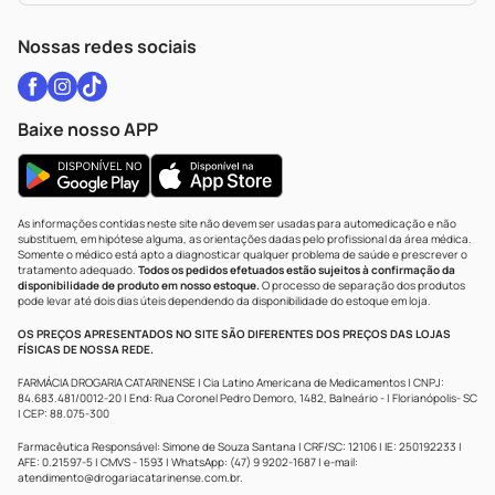
WhatsApp (47) 9202-1687
Atendimento@drogariacatarinense.com.br
Nossas redes sociais
Baixe nosso APP
As informações contidas neste site não devem ser usadas para automedicação e não
substituem, em hipótese alguma, as orientações dadas pelo profissional da área médica.
Somente o médico está apto a diagnosticar qualquer problema de saúde e prescrever o
tratamento adequado.
Todos os pedidos efetuados estão sujeitos à confirmação da
disponibilidade de produto em nosso estoque.
O processo de separação dos produtos
pode levar até dois dias úteis dependendo da disponibilidade do estoque em loja.
OS PREÇOS APRESENTADOS NO SITE SÃO DIFERENTES DOS PREÇOS DAS LOJAS
FÍSICAS DE NOSSA REDE.
FARMÁCIA DROGARIA CATARINENSE | Cia Latino Americana de Medicamentos | CNPJ:
84.683.481/0012-20 | End: Rua Coronel Pedro Demoro, 1482, Balneário - | Florianópolis- SC
| CEP: 88.075-300
Farmacêutica Responsável: Simone de Souza Santana | CRF/SC: 12106 | IE: 250192233 |
AFE: 0.21597-5 | CMVS - 1593 | WhatsApp: (47) 9 9202-1687 | e-mail:
atendimento@drogariacatarinense.com.br
.