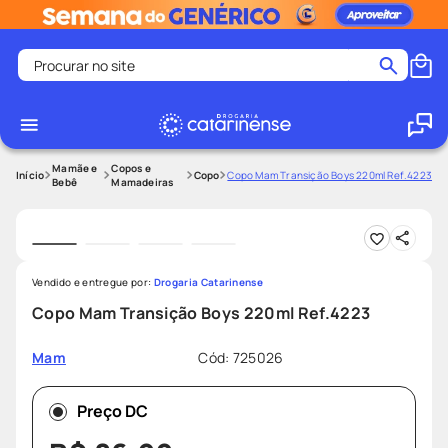
Procurar no site
Termos mais buscados
coristina
1
º
medley
2
º
Mamãe e
Copos e
Copo
Copo Mam Transição Boys 220ml Ref.4223
Bebê
Mamadeiras
shampoo
3
º
tadalafila
4
º
ozivy
5
º
Vendido e entregue por:
Drogaria Catarinense
lenço umedecido
6
º
Copo Mam Transição Boys 220ml Ref.4223
protetor solar
7
º
Cód
:
725026
Mam
desodorante
8
º
fralda pampers
9
º
Preço DC
teste gravidez
10
º