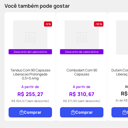
Você também pode gostar
5%
10%
Desconto de Laboratório
Desconto de Laboratório
Tanduo Com 90 Capsulas
Combodart Com 90
Dutam Com
Liberacao Prolongada
Cápsulas
Liberaç
0,5+0,4mg
A partir de
A partir de
R
R$
R$ 255,27
R$ 310,67
3
x de
R$
R$ 304,57
(sem desconto)
R$ 371,90
(sem desconto)
Comprar
Comprar