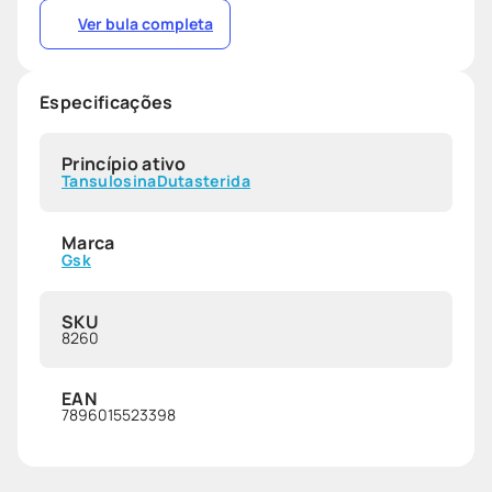
Ver bula completa
Especificações
Princípio ativo
Tansulosina
Dutasterida
Marca
Gsk
SKU
8260
EAN
7896015523398