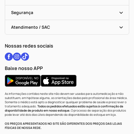
Descontos De Laboratório (PBM)
Medicamentos Com Receita
Cupons E Ofertas
Alomed
Vacinas
Black Friday
Formas De Pagamento
Serviços Farmacêuticos
Segurança
Troca E Devolução
Testes Rápidos
Bulas De A A Z
Autoteste Covid-19
Certificado De Segurança
Políticas De Marketplace
Vacinas
Portal Da Privacidade
Atendimento / SAC
Política De Privacidade
WhatsApp (47) 9202-1687
Atendimento@drogariacatarinense.com.br
Nossas redes sociais
Baixe nosso APP
As informações contidas neste site não devem ser usadas para automedicação e não
substituem, em hipótese alguma, as orientações dadas pelo profissional da área médica.
Somente o médico está apto a diagnosticar qualquer problema de saúde e prescrever o
tratamento adequado.
Todos os pedidos efetuados estão sujeitos à confirmação da
disponibilidade de produto em nosso estoque.
O processo de separação dos produtos
pode levar até dois dias úteis dependendo da disponibilidade do estoque em loja.
OS PREÇOS APRESENTADOS NO SITE SÃO DIFERENTES DOS PREÇOS DAS LOJAS
FÍSICAS DE NOSSA REDE.