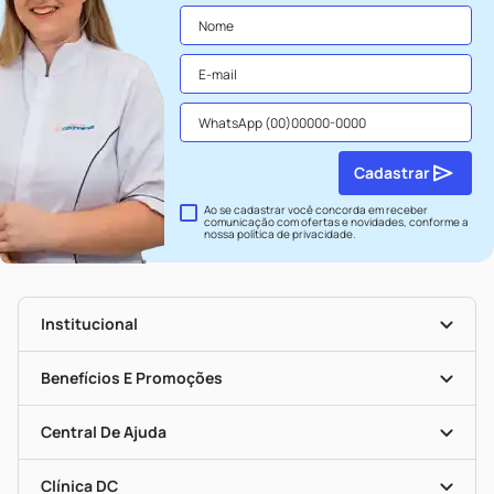
Cadastrar
Ao se cadastrar você concorda em receber
comunicação com ofertas e novidades, conforme a
nossa
política de privacidade
.
Institucional
História
Nossas Lojas
Benefícios E Promoções
Trabalhe Conosco
Seja Uma Loja Parceira
Clube DC
Mapa De Categorias
Convênios
Central De Ajuda
Programa Popular Do Brasil
Encarte De Ofertas
Entrega
Dermaclub
Recompra Programada
Clínica DC