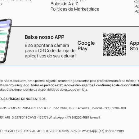
Ce
s
Bulas de A a Z
Po
Políticas de Marketplace
Po
Baixe nosso APP
Google
App
É só apontar a câmera
Play
Sto
para o QR Code da loja de
aplicativos do seu celular!
e não substituem, em hipótese alguma, as orientações dadas pelo profissional da área médica.
tratamento adequado.
Todos os pedidos efetuados estão sujeitos à confirmação da disponibilid
dias úteis dependendo da disponibilidade do estoque em loja.
JAS FÍSICAS DE NOSSA REDE.
84.683.481/0151-07 | End: R. Dr. João Colin, 1865 - América, Joinville - SC, 89204-001
 AFE: 0.62780.1 | CMVS - 13577 | WhatsApp: (47) 9 9202-1687 |e-mail:
: 12331| IE: 261.414.240 | AFE: 7.87280-8 | CMVS - 27681 | WhatsApp: (47) 9 99187-2189