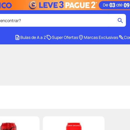
 encontrar?
cados
Bulas de A a Z
Super Ofertas
Marcas Exclusivas
Con
medley
2
º
r facial
shampoo
4
º
lenço umedecido
6
º
protetor solar
8
º
ers
teste gravidez
10
º