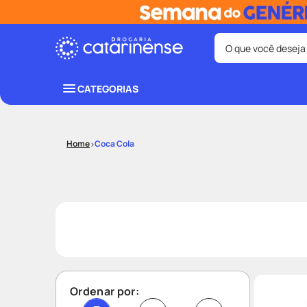
O que você deseja
Termos mais bus
CATEGORIAS
coristina
1
º
protetor sola
3
º
Coca Cola
tadalafila
5
º
ozivy
7
º
fralda pamp
9
º
Ordenar por: