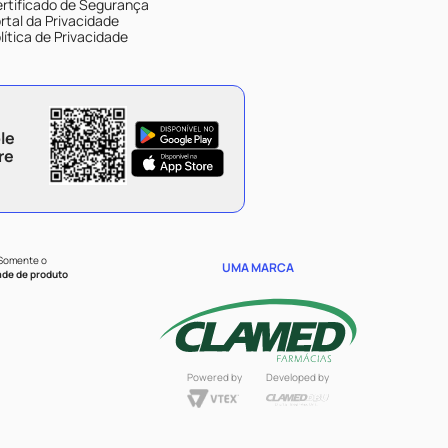
rtificado de Segurança
rtal da Privacidade
lítica de Privacidade
le
re
 Somente o
UMA MARCA
ade de produto
Powered by
Developed by