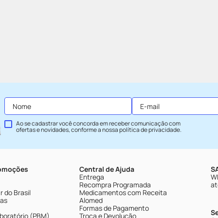
Ao se cadastrar você concorda em receber comunicação com
ofertas e novidades, conforme a nossa
política de privacidade
.
romoções
Central de Ajuda
SA
Entrega
Wh
Recompra Programada
at
 do Brasil
Medicamentos com Receita
tas
Alomed
Formas de Pagamento
S
boratório (PBM)
Troca e Devolução