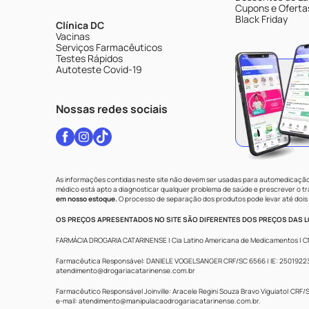
Cupons e Oferta
Black Friday
Clínica DC
Vacinas
Serviços Farmacêuticos
Testes Rápidos
Autoteste Covid-19
Nossas redes sociais
As informações contidas neste site não devem ser usadas para automedicação 
médico está apto a diagnosticar qualquer problema de saúde e prescrever o 
em nosso estoque.
O processo de separação dos produtos pode levar até dois 
OS PREÇOS APRESENTADOS NO SITE SÃO DIFERENTES DOS PREÇOS DAS LO
FARMÁCIA DROGARIA CATARINENSE | Cia Latino Americana de Medicamentos | CNPJ: 
Farmacêutica Responsável: DANIELE VOGELSANGER CRF/SC 6566 | IE: 250192233 |
atendimento@drogariacatarinense.com.br
Farmacêutico Responsável Joinville: Aracele Regini Souza Bravo Viguiato| CRF/SC
e-mail:
atendimento@manipulacaodrogariacatarinense.com.br
.