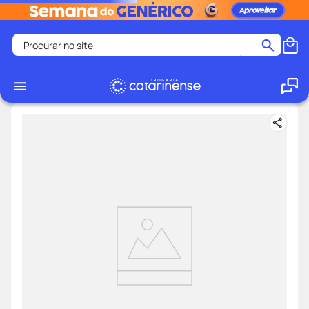
Procurar no site
Termos mais buscados
coristina
1
º
medley
2
º
fralda
3
º
protetor solar facial
4
º
shampoo
5
º
tadalafila
6
º
mounjaro
7
º
ozivy
8
º
lenço umedecido
9
º
protetor solar
10
º