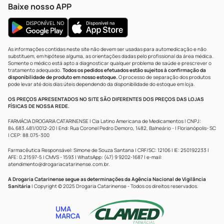
Baixe nosso APP
As informações contidas neste site não devem ser usadas para automedicação e não
substituem, em hipótese alguma, as orientações dadas pelo profissional da área médica.
Somente o médico está apto a diagnosticar qualquer problema de saúde e prescrever o
tratamento adequado.
Todos os pedidos efetuados estão sujeitos à confirmação da
disponibilidade de produto em nosso estoque.
O processo de separação dos produtos
pode levar até dois dias úteis dependendo da disponibilidade do estoque em loja.
OS PREÇOS APRESENTADOS NO SITE SÃO DIFERENTES DOS PREÇOS DAS LOJAS
FÍSICAS DE NOSSA REDE.
FARMÁCIA DROGARIA CATARINENSE | Cia Latino Americana de Medicamentos | CNPJ:
84.683.481/0012-20 | End: Rua Coronel Pedro Demoro, 1482, Balneário - | Florianópolis- SC
| CEP: 88.075-300
Farmacêutica Responsável: Simone de Souza Santana | CRF/SC: 12106 | IE: 250192233 |
AFE: 0.21597-5 | CMVS - 1593 | WhatsApp: (47) 9 9202-1687 | e-mail:
atendimento@drogariacatarinense.com.br
.
A Drogaria Catarinense segue as determinações da Agência Nacional de Vigilância
Sanitária
| Copyright © 2025 Drogaria Catarinense - Todos os direitos reservados.
UMA
MARCA