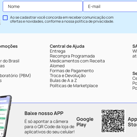
Ao se cadastrar você concorda em receber comunicação com
ofertas e novidades, conforme a nossa
política de privacidade
.
romoções
Central de Ajuda
SA
Entrega
Wh
Recompra Programada
at
 do Brasil
Medicamentos com Receita
tas
Alomed
Formas de Pagamento
S
boratório (PBM)
Troca e Devolução
Ce
s
Bulas de A a Z
Po
Políticas de Marketplace
Po
Baixe nosso APP
Google
App
É só apontar a câmera
Play
Sto
para o QR Code da loja de
aplicativos do seu celular!