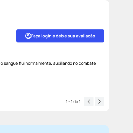
Faça login e deixe sua avaliação
,o sangue flui normalmente, auxiliando no combate
1 - 1
de
1