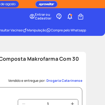
Entrar ou
Cadastrar
sultar Vacinas
Manipulação
Compre pelo Whatsapp
a Composta Makrofarma Com 30
8
Vendido e entregue por:
Drogaria Catarinense