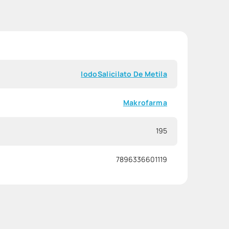
Iodo
Salicilato De Metila
Makrofarma
195
7896336601119