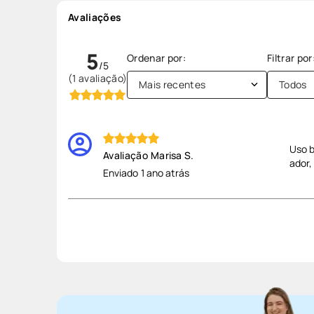
Avaliações
5
(1 avaliação)
Mais recentes
Todos
Uso b
Marisa S.
a
dor,
Enviado
1 ano atrás