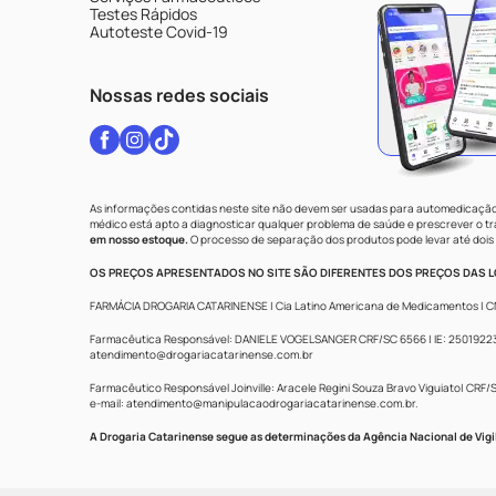
Testes Rápidos
Autoteste Covid-19
Nossas redes sociais
As informações contidas neste site não devem ser usadas para automedicação 
médico está apto a diagnosticar qualquer problema de saúde e prescrever o 
em nosso estoque.
O processo de separação dos produtos pode levar até dois 
OS PREÇOS APRESENTADOS NO SITE SÃO DIFERENTES DOS PREÇOS DAS LO
FARMÁCIA DROGARIA CATARINENSE | Cia Latino Americana de Medicamentos | CNPJ: 
Farmacêutica Responsável: DANIELE VOGELSANGER CRF/SC 6566 | IE: 250192233 |
atendimento@drogariacatarinense.com.br
Farmacêutico Responsável Joinville: Aracele Regini Souza Bravo Viguiato| CRF/SC
e-mail:
atendimento@manipulacaodrogariacatarinense.com.br
.
A Drogaria Catarinense segue as determinações da Agência Nacional de Vigi