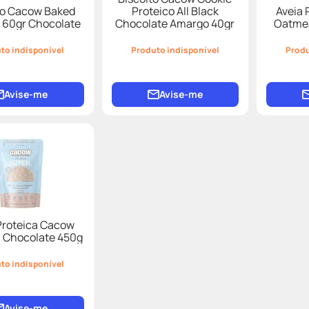
to Cacow Baked
Proteico All Black
Aveia 
 60gr Chocolate
Chocolate Amargo 40gr
Oatme
to indisponível
Produto indisponível
Produ
Avise-me
Avise-me
Proteica Cacow
 Chocolate 450g
to indisponível
Avise-me