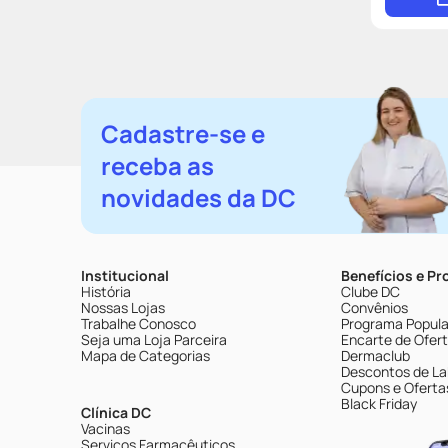
Cadastre-se e
receba as
novidades da DC
Institucional
Benefícios e P
História
Clube DC
Nossas Lojas
Convênios
Trabalhe Conosco
Programa Popular
Seja uma Loja Parceira
Encarte de Ofer
Mapa de Categorias
Dermaclub
Descontos de La
Cupons e Oferta
Black Friday
Clínica DC
Vacinas
Serviços Farmacêuticos