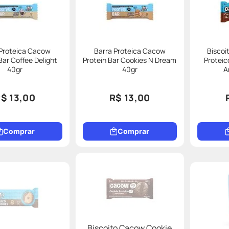
 Proteica Cacow
Barra Proteica Cacow
Biscoi
Bar Coffee Delight
Protein Bar Cookies N Dream
Proteic
40gr
40gr
A
$ 13,00
R$ 13,00
Comprar
Comprar
Biscoito Cacow Cookie