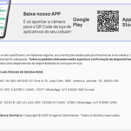
Baixe nosso APP
Google
App
É só apontar a câmera
Play
Sto
para o QR Code da loja de
aplicativos do seu celular!
e não substituem, em hipótese alguma, as orientações dadas pelo profissional da área médica.
tratamento adequado.
Todos os pedidos efetuados estão sujeitos à confirmação da disponibilid
dias úteis dependendo da disponibilidade do estoque em loja.
JAS FÍSICAS DE NOSSA REDE.
84.683.481/0151-07 | End: R. Dr. João Colin, 1865 - América, Joinville - SC, 89204-001
 AFE: 0.62780.1 | CMVS - 13577 | WhatsApp: (47) 9 9202-1687 |e-mail:
: 12331| IE: 261.414.240 | AFE: 7.87280-8 | CMVS - 27681 | WhatsApp: (47) 9 99187-2189
lância Sanitária
| Copyright © 2025 Drogaria Catarinense - Todos os direitos reservados.