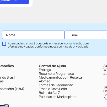
Ao se cadastrar você concorda em receber comunicação com
ofertas e novidades, conforme a nossa
política de privacidade
.
romoções
Central de Ajuda
SA
Entrega
Wh
Recompra Programada
at
 do Brasil
Medicamentos com Receita
tas
Alomed
Formas de Pagamento
S
boratório (PBM)
Troca e Devolução
Ce
s
Bulas de A a Z
Po
Políticas de Marketplace
Po