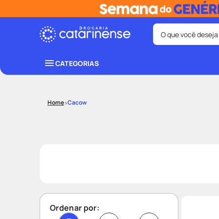
O que você deseja
Termos mais bus
CATEGORIAS
coristina
1
º
protetor sola
3
º
Cacow
tadalafila
5
º
ozivy
7
º
fralda pamp
9
º
Ordenar por: