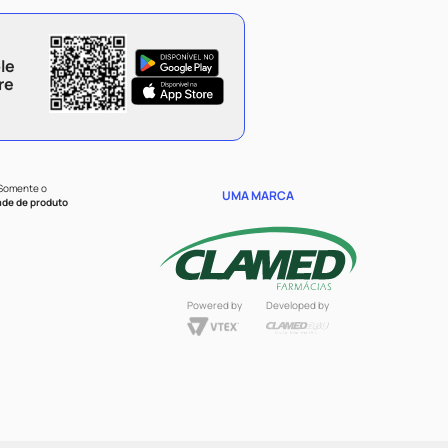
le
re
 Somente o
UMA MARCA
ade de produto
Powered by
Developed by