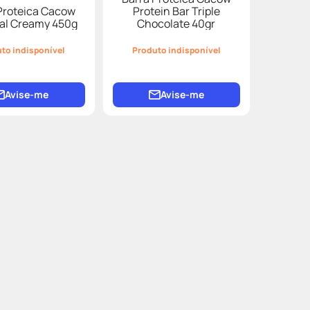
Proteica Cacow
Protein Bar Triple
al Creamy 450g
Chocolate 40gr
to indisponível
Produto indisponível
Avise-me
Avise-me