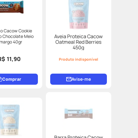
to Cacow Cookie
Aveia Proteica Cacow
o Chocolate Meio
Oatmeal Red Berries
margo 40gr
450g
R$ 11,90
Produto indisponível
Avise-me
Comprar
Barra Proteica Cacow