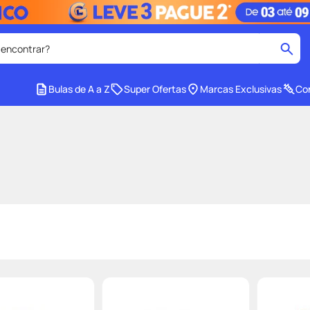
 encontrar?
cados
Bulas de A a Z
Super Ofertas
Marcas Exclusivas
Con
medley
2
º
r facial
shampoo
4
º
lenço umedecido
6
º
protetor solar
8
º
ers
teste gravidez
10
º