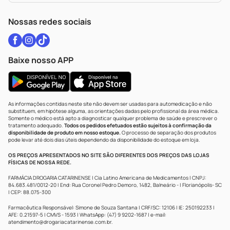
WhatsApp (47) 9202-1687
Atendimento@drogariacatarinense.com.br
Nossas redes sociais
Baixe nosso APP
As informações contidas neste site não devem ser usadas para automedicação e não
substituem, em hipótese alguma, as orientações dadas pelo profissional da área médica.
Somente o médico está apto a diagnosticar qualquer problema de saúde e prescrever o
tratamento adequado.
Todos os pedidos efetuados estão sujeitos à confirmação da
disponibilidade de produto em nosso estoque.
O processo de separação dos produtos
pode levar até dois dias úteis dependendo da disponibilidade do estoque em loja.
OS PREÇOS APRESENTADOS NO SITE SÃO DIFERENTES DOS PREÇOS DAS LOJAS
FÍSICAS DE NOSSA REDE.
FARMÁCIA DROGARIA CATARINENSE | Cia Latino Americana de Medicamentos | CNPJ:
84.683.481/0012-20 | End: Rua Coronel Pedro Demoro, 1482, Balneário - | Florianópolis- SC
| CEP: 88.075-300
Farmacêutica Responsável: Simone de Souza Santana | CRF/SC: 12106 | IE: 250192233 |
AFE: 0.21597-5 | CMVS - 1593 | WhatsApp: (47) 9 9202-1687 | e-mail:
atendimento@drogariacatarinense.com.br
.