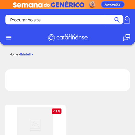
Procurar no site
Termos mais buscados
coristina
1
º
medley
2
º
Brintellix
shampoo
3
º
tadalafila
4
º
ozivy
5
º
lenço umedecido
6
º
protetor solar
7
º
desodorante
8
º
12%
fralda pampers
9
º
teste gravidez
10
º