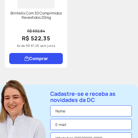
Brintellix Com 30 Comprimidos
Revestidos 20mg
R$ 592,84
R$ 522,35
6
x de
R$
87
,
05
sem juros
Comprar
Cadastre-se e receba as
novidades da DC