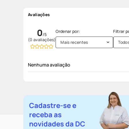
Avaliações
0
(0 avaliações)
Mais recentes
Todo
Nenhuma avaliação
Cadastre-se e
receba as
novidades da DC