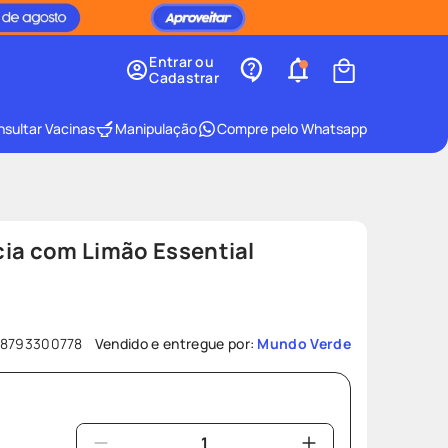
Entrar ou
Cadastrar
sultar Vacinas
Manipulação
Compre pelo Whatsapp
cia com Limão Essential
8793300778
Vendido e entregue por:
Mundo Verde