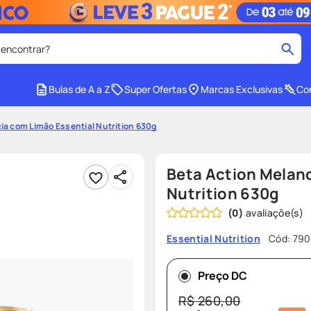
 encontrar?
cados
Bulas de A a Z
Super Ofertas
Marcas Exclusivas
Con
medley
2
º
ia com Limão Essential Nutrition 630g
r facial
shampoo
4
º
lenço umedecido
6
º
Beta Action Melan
protetor solar
8
º
Nutrition 630g
(
0
)
ers
teste gravidez
10
º
Cód
:
790
Essential Nutrition
Preço DC
R$
260
,
00