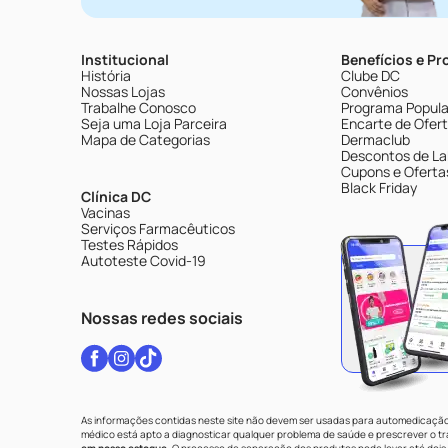
Institucional
Benefícios e P
História
Clube DC
Nossas Lojas
Convênios
Trabalhe Conosco
Programa Popular
Seja uma Loja Parceira
Encarte de Ofer
Mapa de Categorias
Dermaclub
Descontos de La
Cupons e Oferta
Black Friday
Clínica DC
Vacinas
Serviços Farmacêuticos
Testes Rápidos
Autoteste Covid-19
Nossas redes sociais
As informações contidas neste site não devem ser usadas para automedicação 
médico está apto a diagnosticar qualquer problema de saúde e prescrever o 