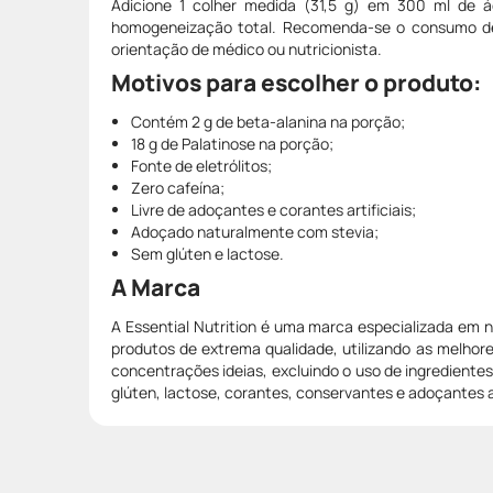
Adicione 1 colher medida (31,5 g) em 300 ml de 
homogeneização total. Recomenda-se o consumo de
orientação de médico ou nutricionista.
Motivos para escolher o produto:
Contém 2 g de beta-alanina na porção;
18 g de Palatinose na porção;
Fonte de eletrólitos;
Zero cafeína;
Livre de adoçantes e corantes artificiais;
Adoçado naturalmente com stevia;
Sem glúten e lactose.
A Marca
A Essential Nutrition é uma marca especializada em n
produtos de extrema qualidade, utilizando as melhor
concentrações ideias, excluindo o uso de ingredient
glúten, lactose, corantes, conservantes e adoçantes ar