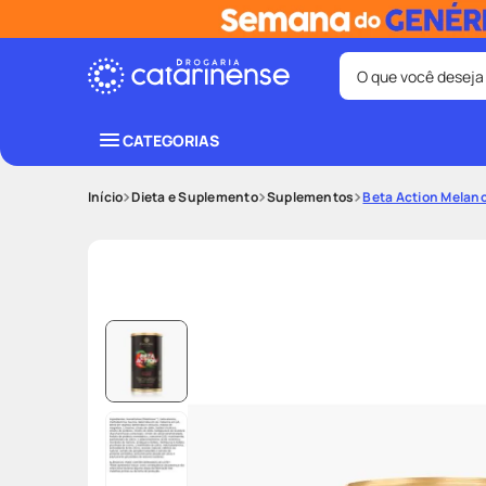
O que você deseja
Termos mais bus
CATEGORIAS
coristina
1
º
Dieta e Suplemento
Suplementos
Beta Action Melanc
protetor sola
3
º
tadalafila
5
º
ozivy
7
º
fralda pamp
9
º