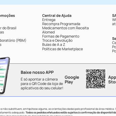
romoções
Central de Ajuda
SA
Entrega
Wh
Recompra Programada
at
 do Brasil
Medicamentos com Receita
tas
Alomed
Formas de Pagamento
S
boratório (PBM)
Troca e Devolução
Ce
s
Bulas de A a Z
Po
Políticas de Marketplace
Po
Baixe nosso APP
Google
App
É só apontar a câmera
Play
Sto
para o QR Code da loja de
aplicativos do seu celular!
e não substituem, em hipótese alguma, as orientações dadas pelo profissional da área médica.
tratamento adequado.
Todos os pedidos efetuados estão sujeitos à confirmação da disponibilid