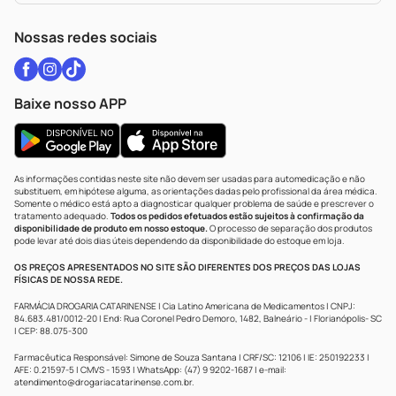
WhatsApp (47) 9202-1687
Atendimento@drogariacatarinense.com.br
Nossas redes sociais
Baixe nosso APP
As informações contidas neste site não devem ser usadas para automedicação e não
substituem, em hipótese alguma, as orientações dadas pelo profissional da área médica.
Somente o médico está apto a diagnosticar qualquer problema de saúde e prescrever o
tratamento adequado.
Todos os pedidos efetuados estão sujeitos à confirmação da
disponibilidade de produto em nosso estoque.
O processo de separação dos produtos
pode levar até dois dias úteis dependendo da disponibilidade do estoque em loja.
OS PREÇOS APRESENTADOS NO SITE SÃO DIFERENTES DOS PREÇOS DAS LOJAS
FÍSICAS DE NOSSA REDE.
FARMÁCIA DROGARIA CATARINENSE | Cia Latino Americana de Medicamentos | CNPJ:
84.683.481/0012-20 | End: Rua Coronel Pedro Demoro, 1482, Balneário - | Florianópolis- SC
| CEP: 88.075-300
Farmacêutica Responsável: Simone de Souza Santana | CRF/SC: 12106 | IE: 250192233 |
AFE: 0.21597-5 | CMVS - 1593 | WhatsApp: (47) 9 9202-1687 | e-mail:
atendimento@drogariacatarinense.com.br
.