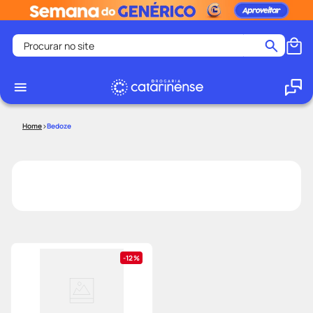
Procurar no site
Termos mais buscados
coristina
1
º
medley
2
º
Bedoze
shampoo
3
º
tadalafila
4
º
ozivy
5
º
lenço umedecido
6
º
protetor solar
7
º
desodorante
8
º
12%
fralda pampers
9
º
teste gravidez
10
º