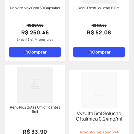
Neovite Max Com 60 Cápsulas
Renu Fresh Solução 120ml
R$ 267,59
R$ 53,99
R$ 250,46
R$ 52,08
6
x de
R$
41
,
74
sem juros
Comprar
Comprar
Renu Plus Gotas Umidificantes
8ml
Vyzulta 5ml Solucao
Oftalmica 0,24mg/ml
R$ 33,90
Produto indisponível