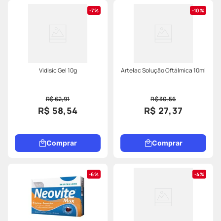
7%
10%
Vidisic Gel 10g
Artelac Solução Oftálmica 10ml
R$ 62,91
R$ 30,56
R$ 58,54
R$ 27,37
Comprar
Comprar
6%
4%