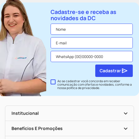
Cadastre-se e receba as
novidades da DC
Cadastrar
Ao se cadastrar você concorda em receber
comunicação com ofertas e novidades, conforme a
nossa
política de privacidade
.
Institucional
História
Nossas Lojas
Benefícios E Promoções
Trabalhe Conosco
Seja Uma Loja Parceira
Clube DC