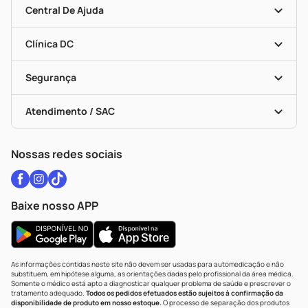
Mapa De Categorias
Convênios
Central De Ajuda
Programa Popular Do Brasil
Encarte De Ofertas
Entrega
Dermaclub
Recompra Programada
Clínica DC
Descontos De Laboratório (PBM)
Medicamentos Com Receita
Cupons E Ofertas
Alomed
Vacinas
Black Friday
Formas De Pagamento
Serviços Farmacêuticos
Segurança
Troca E Devolução
Testes Rápidos
Bulas De A A Z
Autoteste Covid-19
Certificado De Segurança
Políticas De Marketplace
Vacinas
Portal Da Privacidade
Atendimento / SAC
Política De Privacidade
WhatsApp (47) 9202-1687
Atendimento@drogariacatarinense.com.br
Nossas redes sociais
Baixe nosso APP
As informações contidas neste site não devem ser usadas para automedicação e não
substituem, em hipótese alguma, as orientações dadas pelo profissional da área médica.
Somente o médico está apto a diagnosticar qualquer problema de saúde e prescrever o
tratamento adequado.
Todos os pedidos efetuados estão sujeitos à confirmação da
disponibilidade de produto em nosso estoque.
O processo de separação dos produtos