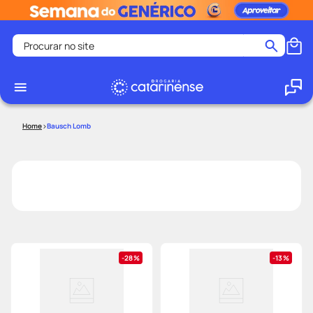
Procurar no site
Termos mais buscados
coristina
1
º
medley
2
º
Bausch Lomb
fralda
3
º
protetor solar facial
4
º
shampoo
5
º
tadalafila
6
º
lenço umedecido
7
º
sabonete liquido
8
º
28%
13%
desodorante
9
º
protetor solar
10
º