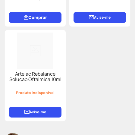
Comprar
Avise-me
Artelac Rebalance
Solucao Oftalmica 10ml
Produto indisponível
Avise-me