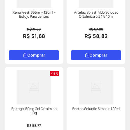
Renu Fresh 355ml + 120ml +
Artelac Splash Mdo Solucao
Estojo Para Lentes
Oftalmica 0,24% 10ml
R$ 71,59
R$ 67,90
R$ 51,68
R$ 58,82
Comprar
Comprar
15%
Epitegel 50mg Gel Oftálmico
Boston Solução Simplus 120ml
10g
R$ 58,77