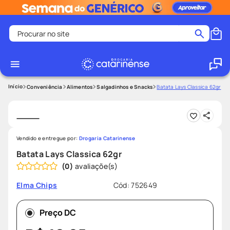
Procurar no site
Termos mais buscados
coristina
1
º
medley
2
º
Conveniência
Alimentos
Salgadinhos e Snacks
Batata Lays Classica 62gr
protetor solar facial
3
º
shampoo
4
º
tadalafila
5
º
Vendido e entregue por:
Drogaria Catarinense
lenço umedecido
6
º
Batata Lays Classica 62gr
(
0
)
ozivy
7
º
protetor solar
8
º
Cód
:
752649
Elma Chips
fralda pampers
9
º
Preço DC
teste gravidez
10
º