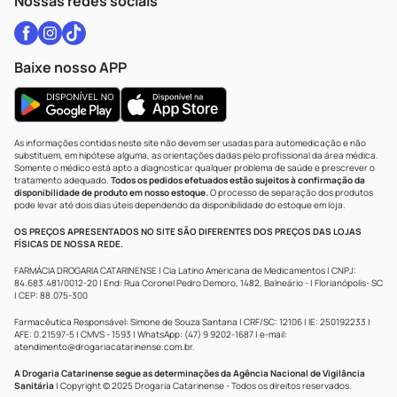
Nossas redes sociais
Baixe nosso APP
As informações contidas neste site não devem ser usadas para automedicação e não
substituem, em hipótese alguma, as orientações dadas pelo profissional da área médica.
Somente o médico está apto a diagnosticar qualquer problema de saúde e prescrever o
tratamento adequado.
Todos os pedidos efetuados estão sujeitos à confirmação da
disponibilidade de produto em nosso estoque.
O processo de separação dos produtos
pode levar até dois dias úteis dependendo da disponibilidade do estoque em loja.
OS PREÇOS APRESENTADOS NO SITE SÃO DIFERENTES DOS PREÇOS DAS LOJAS
FÍSICAS DE NOSSA REDE.
FARMÁCIA DROGARIA CATARINENSE | Cia Latino Americana de Medicamentos | CNPJ:
84.683.481/0012-20 | End: Rua Coronel Pedro Demoro, 1482, Balneário - | Florianópolis- SC
| CEP: 88.075-300
Farmacêutica Responsável: Simone de Souza Santana | CRF/SC: 12106 | IE: 250192233 |
AFE: 0.21597-5 | CMVS - 1593 | WhatsApp: (47) 9 9202-1687 | e-mail:
atendimento@drogariacatarinense.com.br
.
A Drogaria Catarinense segue as determinações da Agência Nacional de Vigilância
Sanitária
| Copyright © 2025 Drogaria Catarinense - Todos os direitos reservados.