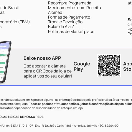
Recompra Programada
at
 do Brasil
Medicamentos com Receita
tas
Alomed
Formas de Pagamento
S
boratório (PBM)
Troca e Devolução
Ce
s
Bulas de A a Z
Po
Políticas de Marketplace
Po
Baixe nosso APP
Google
App
É só apontar a câmera
Play
Sto
para o QR Code da loja de
aplicativos do seu celular!
e não substituem, em hipótese alguma, as orientações dadas pelo profissional da área médica.
tratamento adequado.
Todos os pedidos efetuados estão sujeitos à confirmação da disponibilid
dias úteis dependendo da disponibilidade do estoque em loja.
JAS FÍSICAS DE NOSSA REDE.
84.683.481/0151-07 | End: R. Dr. João Colin, 1865 - América, Joinville - SC, 89204-001