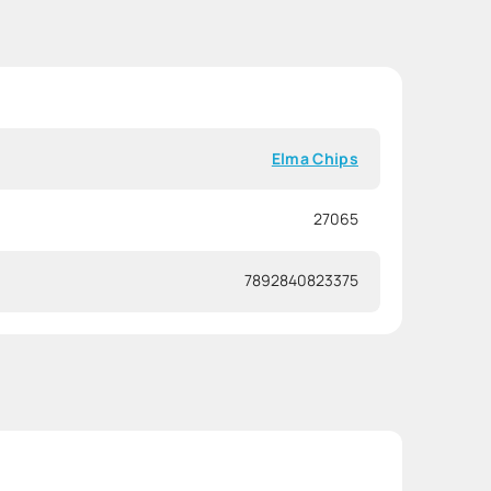
Elma Chips
27065
7892840823375