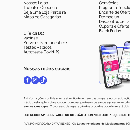
Nossas Lojas
Convênios
Trabalhe Conosco
Programa Popular
Seja uma Loja Parceira
Encarte de Ofer
Mapa de Categorias
Dermaclub
Descontos de La
Cupons e Oferta
Black Friday
Clínica DC
Vacinas
Serviços Farmacêuticos
Testes Rápidos
Autoteste Covid-19
Nossas redes sociais
As informações contidas neste site não devem ser usadas para automedicação 
médico está apto a diagnosticar qualquer problema de saúde e prescrever o 
em nosso estoque.
O processo de separação dos produtos pode levar até dois 
OS PREÇOS APRESENTADOS NO SITE SÃO DIFERENTES DOS PREÇOS DAS LO
FARMÁCIA DROGARIA CATARINENSE | Cia Latino Americana de Medicamentos | CNPJ: 