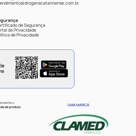
endimento@drogariacatarinense.com.br
egurança
rtificado de Segurança
rtal da Privacidade
lítica de Privacidade
le
re
 Somente o
UMA MARCA
ade de produto