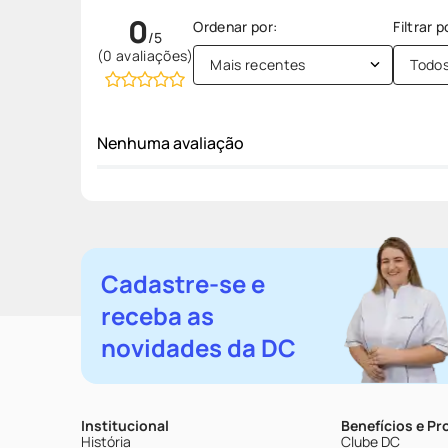
0
(0 avaliações)
Mais recentes
Todo
Nenhuma avaliação
Cadastre-se e
receba as
novidades da DC
Institucional
Benefícios e P
História
Clube DC