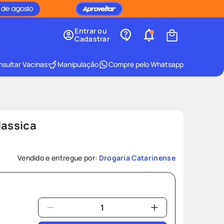
Entrar ou
Cadastrar
sultar Vacinas
Manipulação
Compre pelo Whatsapp
lassica
Vendido e entregue por:
Drogaria Catarinense