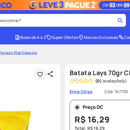
 encontrar?
cados
Bulas de A a Z
Super Ofertas
Marcas Exclusivas
Con
medley
2
º
ta Lays 70gr Classica
tadalafila
4
º
lenço umedecido
6
º
Batata Lays 70gr C
ar
desodorante
8
º
(
0
)
ers
teste gravidez
10
º
Cód
:
747730
Elma Chips
Preço DC
R$
16
,
29
Total:
R$
16
,
29