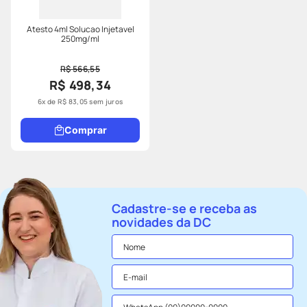
Atesto 4ml Solucao Injetavel
250mg/ml
R$ 566,55
R$ 498,34
6
x de
R$
83
,
05
sem juros
Comprar
Cadastre-se e receba as
novidades da DC