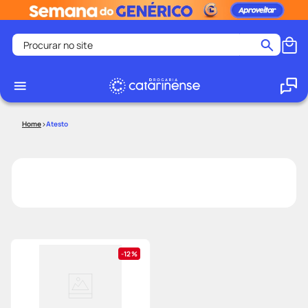
Procurar no site
Termos mais buscados
coristina
1
º
medley
2
º
Atesto
protetor solar facial
3
º
shampoo
4
º
tadalafila
5
º
lenço umedecido
6
º
ozivy
7
º
protetor solar
8
º
12%
fralda pampers
9
º
teste gravidez
10
º