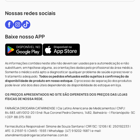
WhatsApp (47) 9202-1687
Atendimento@drogariacatarinense.com.br
Nossas redes sociais
Baixe nosso APP
As informações contidas neste site não devem ser usadas para automedicação e não
substituem, em hipótese alguma, as orientações dadas pelo profissional da área médica.
Somente o médico está apto a diagnosticar qualquer problema de saúde e prescrever o
tratamento adequado.
Todos os pedidos efetuados estão sujeitos à confirmação da
disponibilidade de produto em nosso estoque.
O processo de separação dos produtos
pode levar até dois dias úteis dependendo da disponibilidade do estoque em loja.
OS PREÇOS APRESENTADOS NO SITE SÃO DIFERENTES DOS PREÇOS DAS LOJAS
FÍSICAS DE NOSSA REDE.
FARMÁCIA DROGARIA CATARINENSE | Cia Latino Americana de Medicamentos | CNPJ:
84.683.481/0012-20 | End: Rua Coronel Pedro Demoro, 1482, Balneário - | Florianópolis- SC
| CEP: 88.075-300
Farmacêutica Responsável: Simone de Souza Santana | CRF/SC: 12106 | IE: 250192233 |
AFE: 0.21597-5 | CMVS - 1593 | WhatsApp: (47) 9 9202-1687 | e-mail:
atendimento@drogariacatarinense.com.br
.