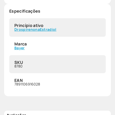
Especificações
Princípio ativo
Drospirenona
Estradiol
Marca
Bayer
SKU
8780
EAN
7891106916028