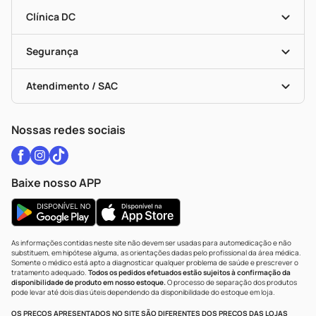
Encarte De Ofertas
Entrega
Dermaclub
Recompra Programada
Clínica DC
Descontos De Laboratório (PBM)
Medicamentos Com Receita
Cupons E Ofertas
Alomed
Vacinas
Black Friday
Formas De Pagamento
Serviços Farmacêuticos
Segurança
Troca E Devolução
Testes Rápidos
Bulas De A A Z
Autoteste Covid-19
Certificado De Segurança
Políticas De Marketplace
Vacinas
Portal Da Privacidade
Atendimento / SAC
Política De Privacidade
WhatsApp (47) 9202-1687
Atendimento@drogariacatarinense.com.br
Nossas redes sociais
Baixe nosso APP
As informações contidas neste site não devem ser usadas para automedicação e não
substituem, em hipótese alguma, as orientações dadas pelo profissional da área médica.
Somente o médico está apto a diagnosticar qualquer problema de saúde e prescrever o
tratamento adequado.
Todos os pedidos efetuados estão sujeitos à confirmação da
disponibilidade de produto em nosso estoque.
O processo de separação dos produtos
pode levar até dois dias úteis dependendo da disponibilidade do estoque em loja.
OS PREÇOS APRESENTADOS NO SITE SÃO DIFERENTES DOS PREÇOS DAS LOJAS