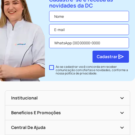
novidades da DC
Cadastrar
Ao se cadastrar você concorda em receber
comunicação com ofertas e novidades, conforme a
nossa
política de privacidade
.
Institucional
História
Nossas Lojas
Benefícios E Promoções
Trabalhe Conosco
Seja Uma Loja Parceira
Clube DC
Mapa De Categorias
Convênios
Central De Ajuda
Programa Popular Do Brasil