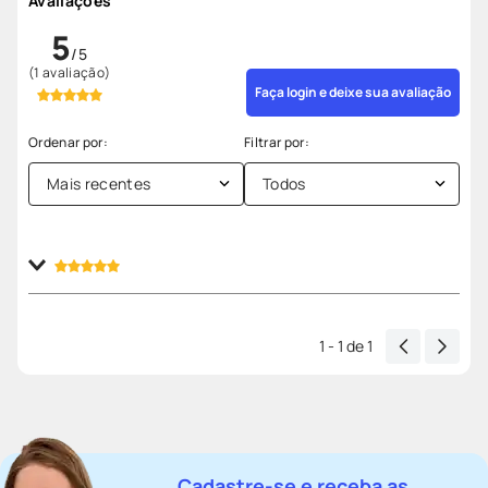
Avaliações
5
(1 avaliação)
Faça login e deixe sua avaliação
Mais recentes
Todos
Enviado
1 ano atrás
por
valeria capelari Silva
Otimo produto pra vencer os sintomas da menopauza.
1 - 1
de
1
Cadastre-se e receba as