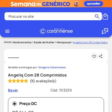
Procurar no site
Termos mais buscados
coristina
1
º
medley
2
º
Medicamentos
Saúde da Mulher
Menopausa
Angeliq Com 28 Comprimidos
protetor solar facial
3
º
shampoo
4
º
tadalafila
5
º
Vendido e entregue por:
Drogaria Catarinense
lenço umedecido
6
º
Angeliq Com 28 Comprimidos
(
1
)
ozivy
7
º
protetor solar
8
º
Cód
:
703239
Bayer
fralda pampers
9
º
Preço DC
teste gravidez
10
º