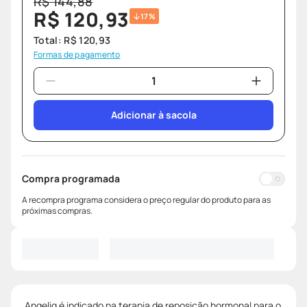
R$
144
,
88
R$
120
,
93
17%
Total:
R$
120
,
93
Formas de pagamento
Adicionar à sacola
Compra programada
A recompra programa considera o preço regular do produto para as
próximas compras.
Angeliq é indicado na terapia de reposição hormonal para o