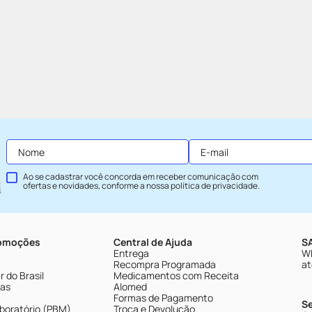
Ao se cadastrar você concorda em receber comunicação com
ofertas e novidades, conforme a nossa
política de privacidade
.
romoções
Central de Ajuda
SA
Entrega
Wh
Recompra Programada
at
 do Brasil
Medicamentos com Receita
tas
Alomed
Formas de Pagamento
S
boratório (PBM)
Troca e Devolução