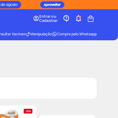
Entrar ou
Cadastrar
sultar Vacinas
Manipulação
Compre pelo Whatsapp
16%