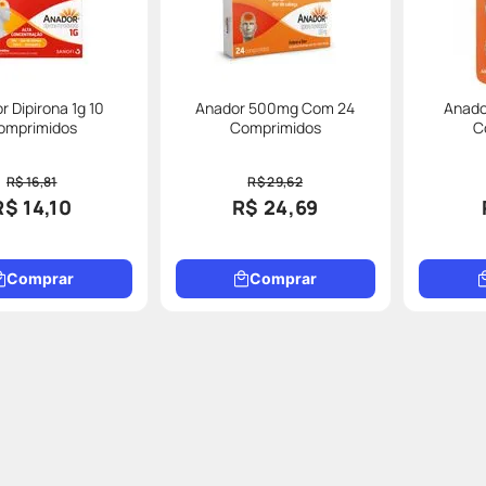
r Dipirona 1g 10
Anador 500mg Com 24
Anado
omprimidos
Comprimidos
C
R$ 16,81
R$ 29,62
R$ 14,10
R$ 24,69
Comprar
Comprar