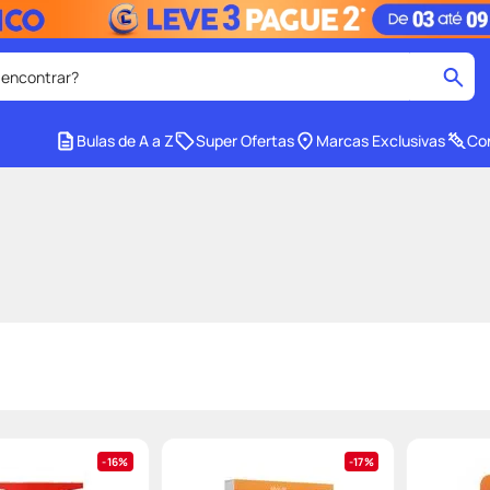
 encontrar?
cados
Bulas de A a Z
Super Ofertas
Marcas Exclusivas
Con
medley
2
º
r facial
shampoo
4
º
lenço umedecido
6
º
protetor solar
8
º
ers
teste gravidez
10
º
16%
17%