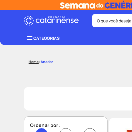
O que você deseja
Termos mais bus
CATEGORIAS
coristina
1
º
protetor sola
3
º
Anador
tadalafila
5
º
ozivy
7
º
fralda pamp
9
º
Ordenar por: