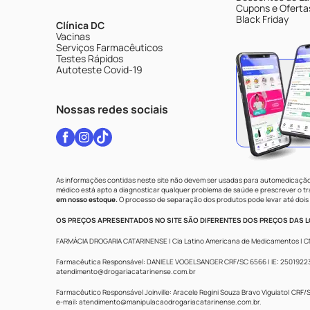
Cupons e Oferta
Black Friday
Clínica DC
Vacinas
Serviços Farmacêuticos
Testes Rápidos
Autoteste Covid-19
Nossas redes sociais
As informações contidas neste site não devem ser usadas para automedicação 
médico está apto a diagnosticar qualquer problema de saúde e prescrever o 
em nosso estoque.
O processo de separação dos produtos pode levar até dois 
OS PREÇOS APRESENTADOS NO SITE SÃO DIFERENTES DOS PREÇOS DAS LO
FARMÁCIA DROGARIA CATARINENSE | Cia Latino Americana de Medicamentos | CNPJ: 
Farmacêutica Responsável: DANIELE VOGELSANGER CRF/SC 6566 | IE: 250192233 |
atendimento@drogariacatarinense.com.br
Farmacêutico Responsável Joinville: Aracele Regini Souza Bravo Viguiato| CRF/SC
e-mail:
atendimento@manipulacaodrogariacatarinense.com.br
.