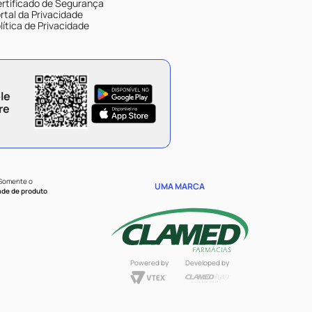
rtificado de Segurança
rtal da Privacidade
lítica de Privacidade
le
re
 Somente o
UMA MARCA
ade de produto
Powered by
Developed by