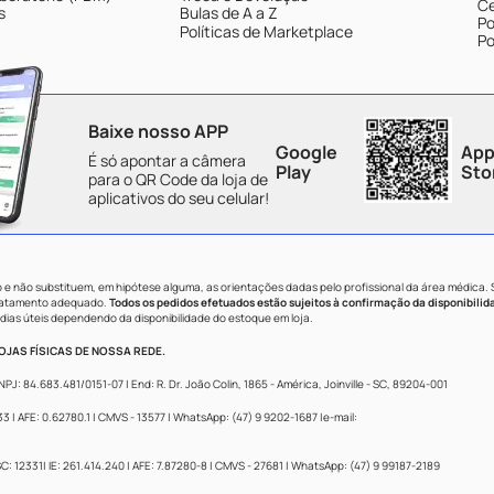
Ce
s
Bulas de A a Z
Po
Políticas de Marketplace
Po
Baixe nosso APP
Google
App
É só apontar a câmera
Play
Sto
para o QR Code da loja de
aplicativos do seu celular!
e não substituem, em hipótese alguma, as orientações dadas pelo profissional da área médica.
tratamento adequado.
Todos os pedidos efetuados estão sujeitos à confirmação da disponibilid
dias úteis dependendo da disponibilidade do estoque em loja.
JAS FÍSICAS DE NOSSA REDE.
84.683.481/0151-07 | End: R. Dr. João Colin, 1865 - América, Joinville - SC, 89204-001
 AFE: 0.62780.1 | CMVS - 13577 | WhatsApp: (47) 9 9202-1687 |e-mail:
: 12331| IE: 261.414.240 | AFE: 7.87280-8 | CMVS - 27681 | WhatsApp: (47) 9 99187-2189