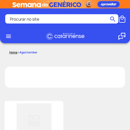
Procurar no site
Termos mais buscados
coristina
1
º
medley
2
º
Agachamber
fralda
3
º
protetor solar facial
4
º
shampoo
5
º
tadalafila
6
º
lenço umedecido
7
º
sabonete liquido
8
º
desodorante
9
º
protetor solar
10
º