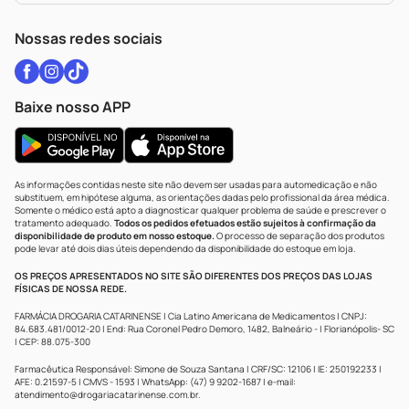
WhatsApp (47) 9202-1687
Atendimento@drogariacatarinense.com.br
Nossas redes sociais
Baixe nosso APP
As informações contidas neste site não devem ser usadas para automedicação e não
substituem, em hipótese alguma, as orientações dadas pelo profissional da área médica.
Somente o médico está apto a diagnosticar qualquer problema de saúde e prescrever o
tratamento adequado.
Todos os pedidos efetuados estão sujeitos à confirmação da
disponibilidade de produto em nosso estoque.
O processo de separação dos produtos
pode levar até dois dias úteis dependendo da disponibilidade do estoque em loja.
OS PREÇOS APRESENTADOS NO SITE SÃO DIFERENTES DOS PREÇOS DAS LOJAS
FÍSICAS DE NOSSA REDE.
FARMÁCIA DROGARIA CATARINENSE | Cia Latino Americana de Medicamentos | CNPJ:
84.683.481/0012-20 | End: Rua Coronel Pedro Demoro, 1482, Balneário - | Florianópolis- SC
| CEP: 88.075-300
Farmacêutica Responsável: Simone de Souza Santana | CRF/SC: 12106 | IE: 250192233 |
AFE: 0.21597-5 | CMVS - 1593 | WhatsApp: (47) 9 9202-1687 | e-mail:
atendimento@drogariacatarinense.com.br
.