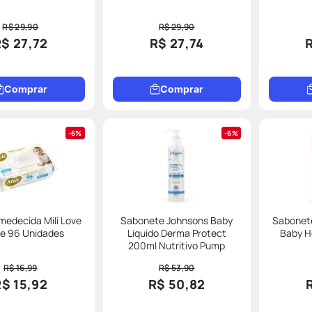
R$ 29,90
R$ 29,90
$ 27,72
R$ 27,74
Comprar
Comprar
6%
6%
medecida Mili Love
Sabonete Johnsons Baby
Sabonete
re 96 Unidades
Liquido Derma Protect
Baby H
200ml Nutritivo Pump
R$ 16,99
R$ 53,90
R$ 15,92
R$ 50,82