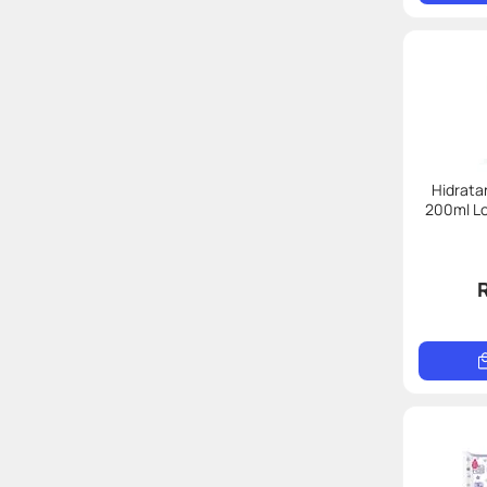
Hidrata
200ml L