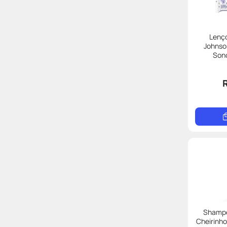
Lenç
Johnso
Son
Shampo
Cheirinh