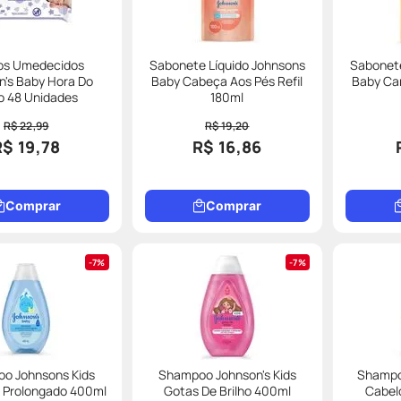
os Umedecidos
Sabonete Líquido Johnsons
Sabonete
n's Baby Hora Do
Baby Cabeça Aos Pés Refil
Baby Cam
o 48 Unidades
180ml
R$ 22,99
R$ 19,20
R$ 19,78
R$ 16,86
Comprar
Comprar
7%
7%
o Johnsons Kids
Shampoo Johnson's Kids
Shampo
o Prolongado 400ml
Gotas De Brilho 400ml
Cabel