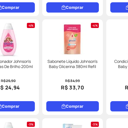
Comprar
Comprar
4%
4%
onador Johnson's
Sabonete Líquido Johnson's
Condici
as De Brilho 200ml
Baby Glicerina 380ml Refil
Baby 
R$ 25,90
R$ 34,99
$ 24,94
R$ 33,70
R
Comprar
Comprar
3%
3%