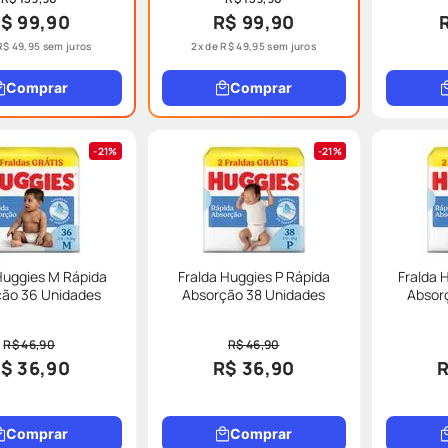
$ 99,90
R$ 99,90
R$
49
,
95
sem juros
2
x de
R$
49
,
95
sem juros
Comprar
Comprar
21%
21%
Huggies M Rápida
Fralda Huggies P Rápida
Fralda 
ção 36 Unidades
Absorção 38 Unidades
Absor
R$ 46,90
R$ 46,90
$ 36,90
R$ 36,90
R
Comprar
Comprar