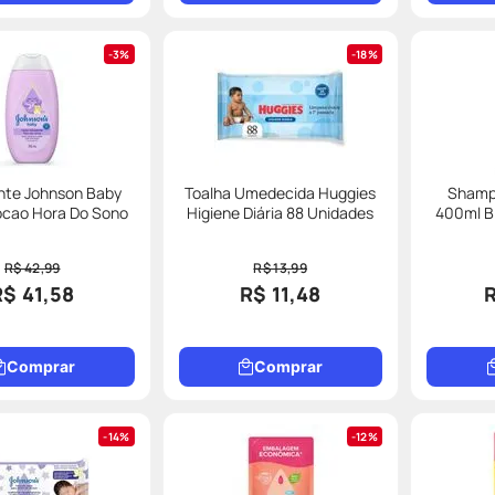
3%
18%
nte Johnson Baby
Toalha Umedecida Huggies
Shamp
ocao Hora Do Sono
Higiene Diária 88 Unidades
400ml B
R$ 42,99
R$ 13,99
R$ 41,58
R$ 11,48
Comprar
Comprar
14%
12%