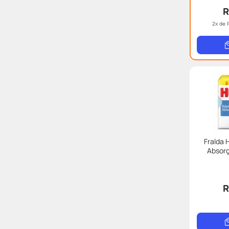
R
2
x de
Fralda 
Absor
R