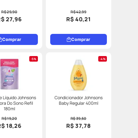
R$ 29,90
R$ 42,99
R$ 27,96
R$ 40,21
Comprar
Comprar
5%
4%
 Líquido Johnsons
Condicionador Johnsons
ora Do Sono Refil
Baby Regular 400ml
180ml
R$ 19,20
R$ 39,50
R$ 18,26
R$ 37,78