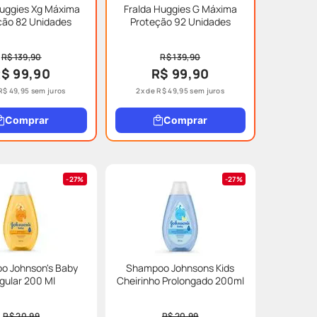
Huggies Xg Máxima
Fralda Huggies G Máxima
ção 82 Unidades
Proteção 92 Unidades
R$ 139,90
R$ 139,90
$ 99,90
R$ 99,90
R$
49
,
95
sem juros
2
x de
R$
49
,
95
sem juros
Comprar
Comprar
27%
27%
o Johnson's Baby
Shampoo Johnsons Kids
gular 200 Ml
Cheirinho Prolongado 200ml
R$ 20,99
R$ 20,99