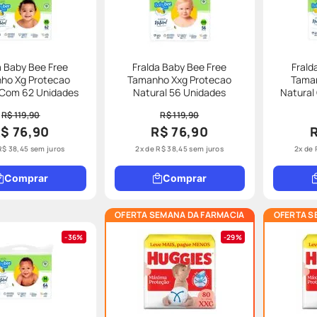
a Baby Bee Free
Fralda Baby Bee Free
Frald
ho Xg Protecao
Tamanho Xxg Protecao
Tama
 Com 62 Unidades
Natural 56 Unidades
Natural
R$ 119,90
R$ 119,90
$ 76,90
R$ 76,90
R$
38
,
45
sem juros
2
x de
R$
38
,
45
sem juros
2
x de
Comprar
Comprar
OFERTA SEMANA DA FARMACIA
OFERTA S
36%
29%