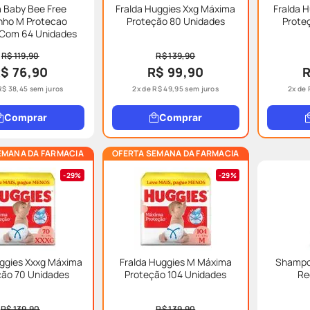
a Baby Bee Free
Fralda Huggies Xxg Máxima
Fralda 
ho M Protecao
Proteção 80 Unidades
Prote
 Com 64 Unidades
R$ 119,90
R$ 139,90
$ 76,90
R$ 99,90
R
R$
38
,
45
sem juros
2
x de
R$
49
,
95
sem juros
2
x de
Comprar
Comprar
EMANA DA FARMACIA
OFERTA SEMANA DA FARMACIA
29%
29%
uggies Xxxg Máxima
Fralda Huggies M Máxima
Shampo
ção 70 Unidades
Proteção 104 Unidades
Re
R$ 139,90
R$ 139,90