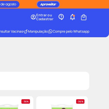
Entrar ou
Cadastrar
sultar Vacinas
Manipulação
Compre pelo Whatsapp
36%
36%