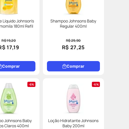
 Líquido Johnson's
Shampoo Johnsons Baby
omila 180ml Refil
Regular 400ml
R$ 19,20
R$ 29,90
R$ 17,19
R$ 27,25
Comprar
Comprar
6%
6%
o Johnsons Baby
Loção Hidratante Johnsons
os Claros 400ml
Baby 200ml