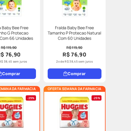
a Baby Bee Free
Fralda Baby Bee Free
nho G Protecao
Tamanho P Protecao Natural
 Com 66 Unidades
Com 60 Unidades
R$ 119,90
R$ 119,90
R$ 76,90
R$ 76,90
R$
38
,
45
sem juros
2
x de
R$
38
,
45
sem juros
Comprar
Comprar
EMANA DA FARMACIA
OFERTA SEMANA DA FARMACIA
29%
29%