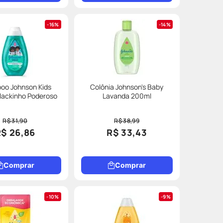
16%
14%
oo Johnson Kids
Colônia Johnson's Baby
lackinho Poderoso
Lavanda 200ml
R$ 31,90
R$ 38,99
R$ 26,86
R$ 33,43
Comprar
Comprar
10%
9%