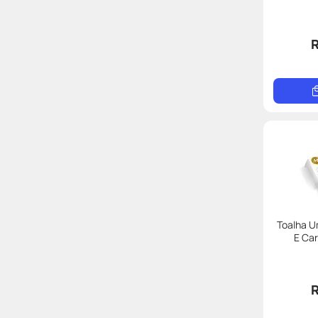
R
Toalha U
E Ca