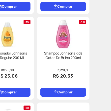
Comprar
Comprar
3%
3%
onador Johnson's
Shampoo Johnson's Kids
Regular 200 Ml
Gotas De Brilho 200ml
R$ 25,90
R$ 20,99
$ 25,06
R$ 20,33
Comprar
Comprar
2%