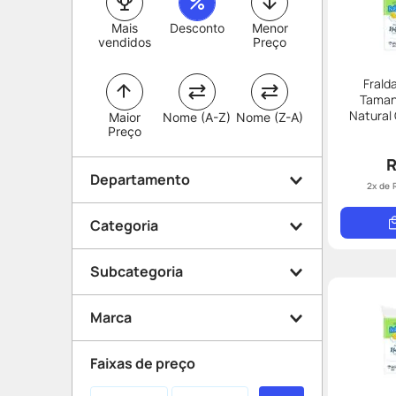
Mais
Desconto
Menor
vendidos
Preço
Frald
Taman
Natural
Maior
Nome (A-Z)
Nome (Z-A)
Preço
R
Departamento
2
x de
Categoria
Mamãe e Bebê
Subcategoria
Primeiros Socorros
Fraldas
Marca
Hora do banho
Shampoo
Cabelo
Faixas de preço
Condicionador
Lenço umedecido
Johnson&johnson