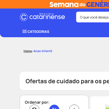
O que você deseja
Termos mais bus
CATEGORIAS
coristina
1
º
shampoo
3
º
Acao-Infantil
ozivy
5
º
protetor sol
7
º
fralda pamp
9
º
Ofertas de cuidado para os 
Ordenar por: