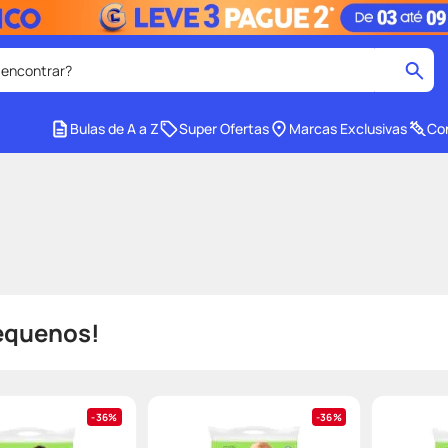
 encontrar?
cados
Bulas de A a Z
Super Ofertas
Marcas Exclusivas
Con
medley
2
º
tadalafila
4
º
lenço umedecido
6
º
ar
desodorante
8
º
ers
teste gravidez
10
º
pequenos!
36%
36%