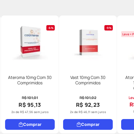
6%
9%
Leve + 
Ateroma 10mg Com 30
Vast 10mg Com 30
Ator
Comprimidos
Comprimidos
R$ 101,01
R$ 101,02
Lev
R
R$ 95,13
R$ 92,23
2
x de
R$
47
,
56
sem juros
2
x de
R$
46
,
11
sem juros
Comprar
Comprar