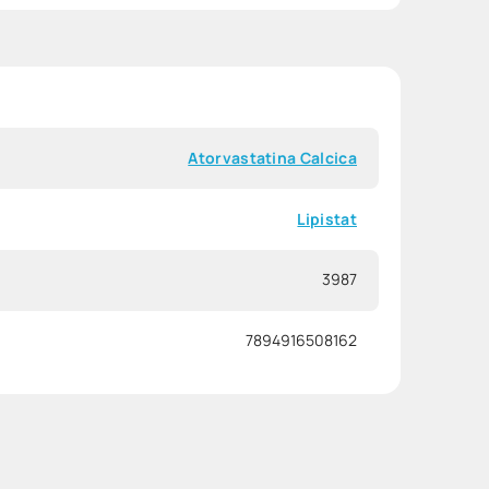
42
%
Atorvastatina Calcica
Lipistat
3987
7894916508162