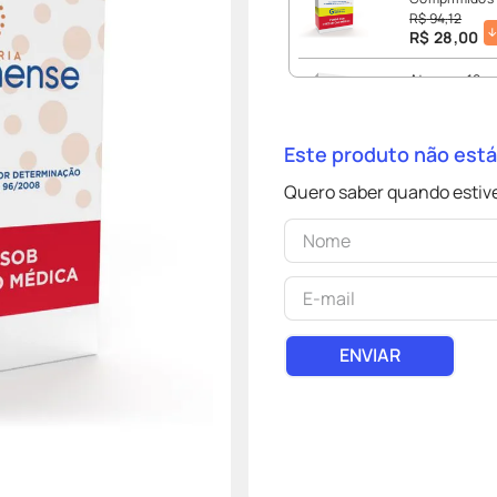
R$
94
,
12
R$
28
,
00
Ateroma 10m
R$
101
,
01
R$
95
,
13
Este produto não est
Vast 10mg Co
Quero saber quando estive
R$
101
,
02
R$
92
,
23
Atorvastatin
Comprimidos
R$
78
,
57
R$
49
,
16
ENVIAR
Lipitor Atorv
Comprimidos
R$
205
,
01
R$
195
,
95
Atorvastatin
30 Comprimi