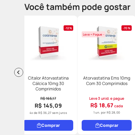
Você também pode gostar
12%
70%
Leve + Pague -
Citalor Atorvastatina
Atorvastatina Ems 10mg
Cálcica 10mg 30
Com 30 Comprimidos
Comprimidos
R$ 165,17
Leve 3 unid. e pague
R$ 18,67
R$ 145,09
cada
1 un. por
R$ 28,00
4
x de
R$
36
,
27
sem juros
Comprar
Comprar