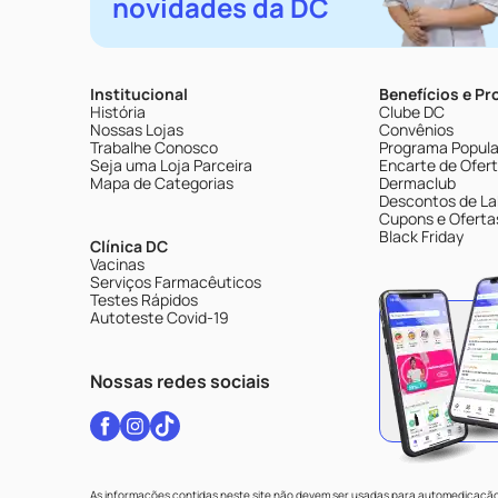
novidades da DC
Institucional
Benefícios e P
História
Clube DC
Nossas Lojas
Convênios
Trabalhe Conosco
Programa Popular
Seja uma Loja Parceira
Encarte de Ofer
Mapa de Categorias
Dermaclub
Descontos de La
Cupons e Oferta
Black Friday
Clínica DC
Vacinas
Serviços Farmacêuticos
Testes Rápidos
Autoteste Covid-19
Nossas redes sociais
As informações contidas neste site não devem ser usadas para automedicação 