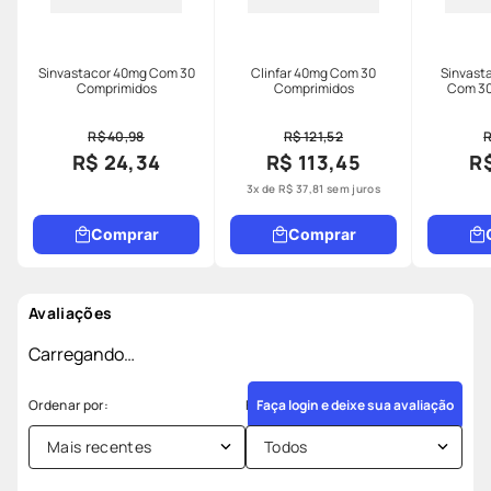
Sinvastacor 40mg Com 30
Clinfar 40mg Com 30
Sinvast
Comprimidos
Comprimidos
Com 30
R$ 40,98
R$ 121,52
R
R$ 24,34
R$ 113,45
R$
3
x de
R$
37
,
81
sem juros
Comprar
Comprar
Avaliações
Carregando…
Faça login e deixe sua avaliação
Mais recentes
Todos