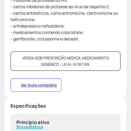
- inibidores da protease do HIV;
- certos inibidores da protease do vírus da hepatite C;
- certos antibióticos, como eritromicina, claritromicina ou
telitromicina;
- antidepressivo nefazodona;
- medicamentos contendo cobicistate;
- genfibrozila; ciclosporina e danazol.
VENDA SOB PRESCRIÇÃO MÉDICA. MEDICAMENTO
GENÉRICO - LEI N.º 9.787/99.
Ver bula completa
Especificações
Princípio ativo
Sinvastatina