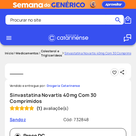
Procurar no site
Termos mais buscados
coristina
1
º
medley
2
º
Colesterol e
Medicamentos
Sinvastatina Novartis 40mg Com 30 Comprimidos
Triglicerídeos
fralda
3
º
protetor solar facial
4
º
shampoo
5
º
Vendido e entregue por:
Drogaria Catarinense
tadalafila
6
º
Sinvastatina Novartis 40mg Com 30
mounjaro
7
º
Comprimidos
(
1
)
ozivy
8
º
lenço umedecido
9
º
Cód
:
732848
Sandoz
protetor solar
10
º
Preço DC