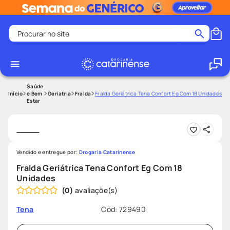
Procurar no site
Termos mais buscados
coristina
1
º
medley
2
º
Saúde
e Bem
Geriatria
Fralda
Fralda Geriátrica Tena Confort Eg Com 18 Unidades
Estar
shampoo
3
º
tadalafila
4
º
ozivy
5
º
lenço umedecido
6
º
Vendido e entregue por:
Drogaria Catarinense
Fralda Geriátrica Tena Confort Eg Com 18
protetor solar
7
º
Unidades
desodorante
8
º
(
0
)
fralda pampers
9
º
Cód
:
729490
Tena
teste gravidez
10
º