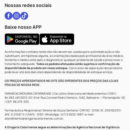
Atendimento@drogariacatarinense.com.br
Nossas redes sociais
Baixe nosso APP
As informações contidas neste site não devem ser usadas para automedicação e não
substituem, em hipótese alguma, as orientações dadas pelo profissional da área médica.
Somente o médico está apto a diagnosticar qualquer problema de saúde e prescrever o
tratamento adequado.
Todos os pedidos efetuados estão sujeitos à confirmação da
disponibilidade de produto em nosso estoque.
O processo de separação dos produtos
pode levar até dois dias úteis dependendo da disponibilidade do estoque em loja.
OS PREÇOS APRESENTADOS NO SITE SÃO DIFERENTES DOS PREÇOS DAS LOJAS
FÍSICAS DE NOSSA REDE.
FARMÁCIA DROGARIA CATARINENSE | Cia Latino Americana de Medicamentos | CNPJ:
84.683.481/0012-20 | End: Rua Coronel Pedro Demoro, 1482, Balneário - | Florianópolis- SC
| CEP: 88.075-300
Farmacêutica Responsável: Simone de Souza Santana | CRF/SC: 12106 | IE: 250192233 |
AFE: 0.21597-5 | CMVS - 1593 | WhatsApp: (47) 9 9202-1687 | e-mail:
atendimento@drogariacatarinense.com.br
.
A Drogaria Catarinense segue as determinações da Agência Nacional de Vigilância