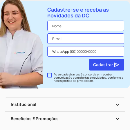
Cadastre-se e receba as
novidades da DC
Cadastrar
Ao se cadastrar você concorda em receber
comunicação com ofertas e novidades, conforme a
nossa
política de privacidade
.
Institucional
História
Nossas Lojas
Benefícios E Promoções
Trabalhe Conosco
Seja Uma Loja Parceira
Clube DC