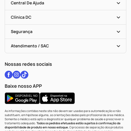
Mapa De Categorias
Convênios
Central De Ajuda
Programa Popular Do Brasil
Encarte De Ofertas
Entrega
Dermaclub
Recompra Programada
Clínica DC
Descontos De Laboratório (PBM)
Medicamentos Com Receita
Cupons E Ofertas
Alomed
Vacinas
Black Friday
Formas De Pagamento
Serviços Farmacêuticos
Segurança
Troca E Devolução
Testes Rápidos
Bulas De A A Z
Autoteste Covid-19
Certificado De Segurança
Políticas De Marketplace
Vacinas
Portal Da Privacidade
Atendimento / SAC
Política De Privacidade
WhatsApp (47) 9202-1687
Atendimento@drogariacatarinense.com.br
Nossas redes sociais
Baixe nosso APP
As informações contidas neste site não devem ser usadas para automedicação e não
substituem, em hipótese alguma, as orientações dadas pelo profissional da área médica.
Somente o médico está apto a diagnosticar qualquer problema de saúde e prescrever o
tratamento adequado.
Todos os pedidos efetuados estão sujeitos à confirmação da
disponibilidade de produto em nosso estoque.
O processo de separação dos produtos