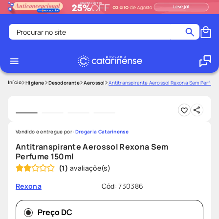
Procurar no site
Termos mais buscados
coristina
1
º
medley
2
º
Higiene
Desodorante
Aerossol
Antitranspirante Aerossol Rexona Sem Perfum
protetor solar facial
3
º
shampoo
4
º
tadalafila
5
º
Vendido e entregue por:
Drogaria Catarinense
ozivy
6
º
Antitranspirante Aerossol Rexona Sem
Perfume 150ml
lenço umedecido
7
º
(
1
)
protetor solar
8
º
Cód
:
730386
Rexona
desodorante
9
º
fralda pampers
10
º
Preço DC