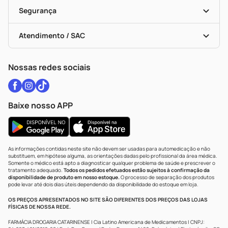
Cupons E Ofertas
Alomed
Vacinas
Black Friday
Formas De Pagamento
Serviços Farmacêuticos
Segurança
Troca E Devolução
Testes Rápidos
Bulas De A A Z
Autoteste Covid-19
Certificado De Segurança
Políticas De Marketplace
Vacinas
Portal Da Privacidade
Atendimento / SAC
Política De Privacidade
WhatsApp (47) 9202-1687
Atendimento@drogariacatarinense.com.br
Nossas redes sociais
Baixe nosso APP
As informações contidas neste site não devem ser usadas para automedicação e não
substituem, em hipótese alguma, as orientações dadas pelo profissional da área médica.
Somente o médico está apto a diagnosticar qualquer problema de saúde e prescrever o
tratamento adequado.
Todos os pedidos efetuados estão sujeitos à confirmação da
disponibilidade de produto em nosso estoque.
O processo de separação dos produtos
pode levar até dois dias úteis dependendo da disponibilidade do estoque em loja.
OS PREÇOS APRESENTADOS NO SITE SÃO DIFERENTES DOS PREÇOS DAS LOJAS
FÍSICAS DE NOSSA REDE.
FARMÁCIA DROGARIA CATARINENSE | Cia Latino Americana de Medicamentos | CNPJ: