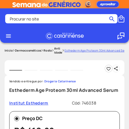
Procurar no site
Termos mais buscados
coristina
1
º
medley
2
º
Anti
Dermocosméticos
Rosto
Esthederm Age Proteom 30ml Advanced Seru
Idade
fralda
3
º
protetor solar facial
4
º
shampoo
5
º
Vendido e entregue por:
Drogaria Catarinense
tadalafila
6
º
Esthederm Age Proteom 30ml Advanced Serum
lenço umedecido
7
º
Cód
:
746038
Institut Esthederm
sabonete liquido
8
º
desodorante
9
º
Preço DC
protetor solar
10
º