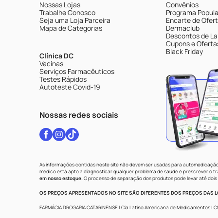
Nossas Lojas
Convênios
Trabalhe Conosco
Programa Popular
Seja uma Loja Parceira
Encarte de Ofer
Mapa de Categorias
Dermaclub
Descontos de La
Cupons e Oferta
Black Friday
Clínica DC
Vacinas
Serviços Farmacêuticos
Testes Rápidos
Autoteste Covid-19
Nossas redes sociais
As informações contidas neste site não devem ser usadas para automedicação 
médico está apto a diagnosticar qualquer problema de saúde e prescrever o 
em nosso estoque.
O processo de separação dos produtos pode levar até dois 
OS PREÇOS APRESENTADOS NO SITE SÃO DIFERENTES DOS PREÇOS DAS LO
FARMÁCIA DROGARIA CATARINENSE | Cia Latino Americana de Medicamentos | CNPJ: 