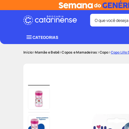
O que você deseja
Termos mais bus
CATEGORIAS
coristina
1
º
Mamãe e Bebê
Copos e Mamadeiras
Copo
Copo Lillo
protetor sola
3
º
tadalafila
5
º
ozivy
7
º
fralda pamp
9
º