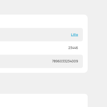
Lillo
23446
7896033234009