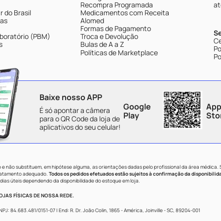
Recompra Programada
at
 do Brasil
Medicamentos com Receita
tas
Alomed
Formas de Pagamento
S
boratório (PBM)
Troca e Devolução
Ce
s
Bulas de A a Z
Po
Políticas de Marketplace
Po
Baixe nosso APP
Google
App
É só apontar a câmera
Play
Sto
para o QR Code da loja de
aplicativos do seu celular!
e não substituem, em hipótese alguma, as orientações dadas pelo profissional da área médica.
tratamento adequado.
Todos os pedidos efetuados estão sujeitos à confirmação da disponibilid
dias úteis dependendo da disponibilidade do estoque em loja.
JAS FÍSICAS DE NOSSA REDE.
84.683.481/0151-07 | End: R. Dr. João Colin, 1865 - América, Joinville - SC, 89204-001