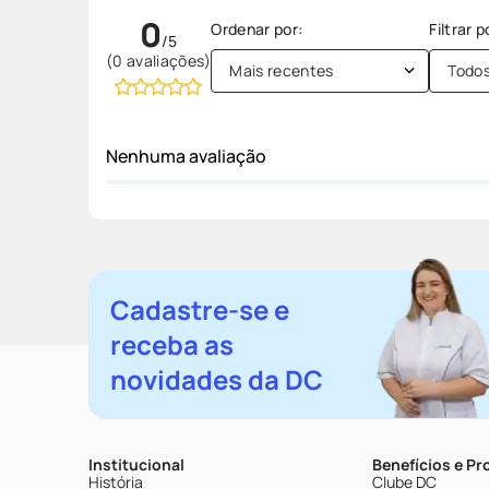
0
(0 avaliações)
Mais recentes
Todo
Nenhuma avaliação
Cadastre-se e
receba as
novidades da DC
Institucional
Benefícios e P
História
Clube DC