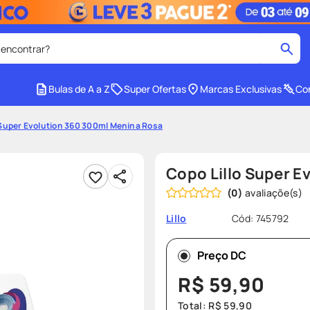
 encontrar?
cados
Bulas de A a Z
Super Ofertas
Marcas Exclusivas
Con
medley
2
º
 Super Evolution 360 300ml Menina Rosa
r facial
shampoo
4
º
lenço umedecido
6
º
Copo Lillo Super E
protetor solar
8
º
(
0
)
ers
teste gravidez
10
º
Cód
:
745792
Lillo
Preço DC
R$
59
,
90
Total:
R$
59
,
90