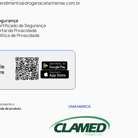
endimento@drogariacatarinense.com.br
egurança
rtificado de Segurança
rtal da Privacidade
lítica de Privacidade
le
re
 Somente o
UMA MARCA
ade de produto