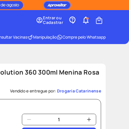
Entrar ou
Cadastrar
sultar Vacinas
Manipulação
Compre pelo Whatsapp
volution 360 300ml Menina Rosa
Vendido e entregue por:
Drogaria Catarinense