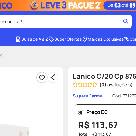
 encontrar?
cados
Bulas de A a Z
Super Ofertas
Marcas Exclusivas
Con
medley
2
º
mg
r facial
shampoo
4
º
lenço umedecido
6
º
Lanico C/20 Cp 87
protetor solar
8
º
(
0
)
ez
fralda pampers
10
º
Cód
:
73127
Supera Farma
Preço DC
R$
113
,
67
Total:
R$
113
,
67