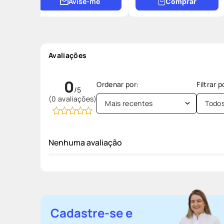
Avise-me
Comprar
Avaliações
0
(0 avaliações)
Mais recentes
Todo
Nenhuma avaliação
Cadastre-se e