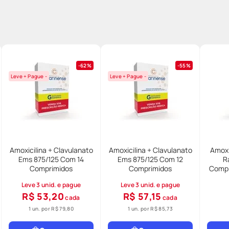
62%
55%
Leve + Pague -
Leve + Pague -
Amoxicilina + Clavulanato
Amoxicilina + Clavulanato
Amoxi
Ems 875/125 Com 14
Ems 875/125 Com 12
R
Comprimidos
Comprimidos
Compr
Leve 3 unid. e pague
Leve 3 unid. e pague
R$ 53,20
R$ 57,15
cada
cada
1 un. por
R$ 79,80
1 un. por
R$ 85,73