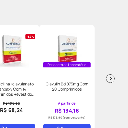
32%
Desconto de Laboratório
cilina+clavulanato
Clavulin Bd 875mg Com
anbaxy Com 14
20 Comprimidos
imidos Revestidos
875+125mg Generico
R$ 100,32
A partir de
R$ 68,24
R$ 134,18
R$ 178,90
(sem desconto)