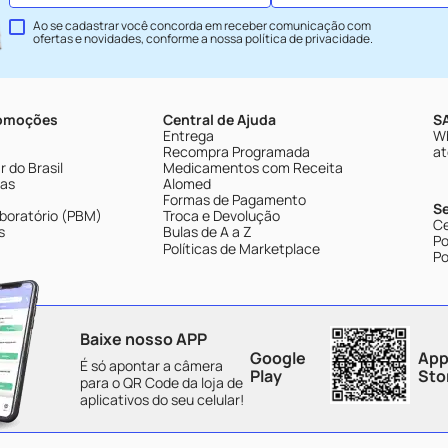
Ao se cadastrar você concorda em receber comunicação com
ofertas e novidades, conforme a nossa
política de privacidade
.
romoções
Central de Ajuda
SA
Entrega
Wh
Recompra Programada
at
 do Brasil
Medicamentos com Receita
tas
Alomed
Formas de Pagamento
S
boratório (PBM)
Troca e Devolução
Ce
s
Bulas de A a Z
Po
Políticas de Marketplace
Po
Baixe nosso APP
Google
App
É só apontar a câmera
Play
Sto
para o QR Code da loja de
aplicativos do seu celular!