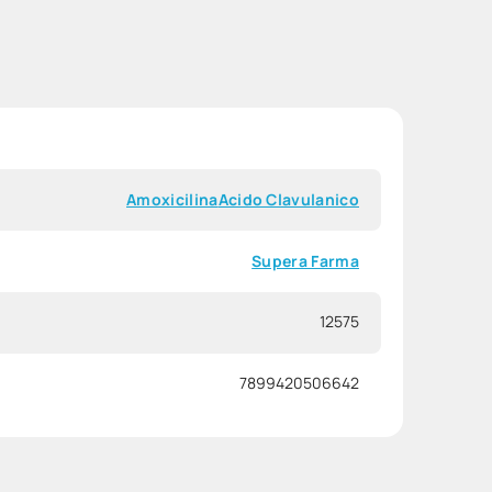
Amoxicilina
Acido Clavulanico
Supera Farma
12575
7899420506642