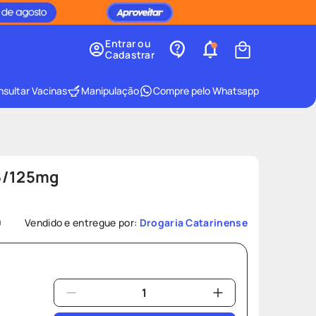
Entrar ou
Cadastrar
sultar Vacinas
Manipulação
Compre pelo Whatsapp
5/125mg
9
Vendido e entregue por:
Drogaria Catarinense