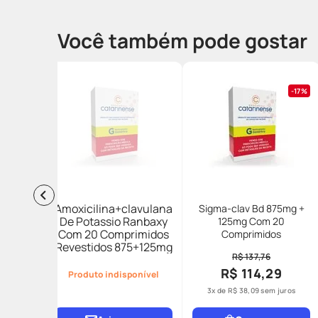
Você também pode gostar
17%
Amoxicilina+clavulanato
Sigma-clav Bd 875mg +
De Potassio Ranbaxy
125mg Com 20
Com 20 Comprimidos
Comprimidos
Revestidos 875+125mg
R$ 137,76
R$ 114,29
Produto indisponível
3
x de
R$
38
,
09
sem juros